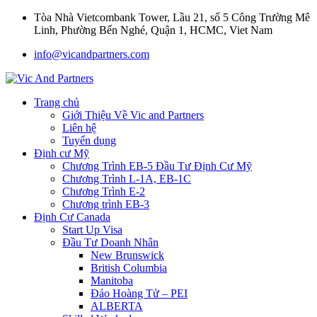
Tòa Nhà Vietcombank Tower, Lầu 21, số 5 Công Trường Mê
Linh, Phường Bến Nghé, Quận 1, HCMC, Viet Nam
info@vicandpartners.com
Trang chủ
Giới Thiệu Về Vic and Partners
Liên hệ
Tuyển dụng
Định cư Mỹ
Chương Trình EB-5 Đầu Tư Định Cư Mỹ
Chương Trình L-1A, EB-1C
Chương Trình E-2
Chương trình EB-3
Định Cư Canada
Start Up Visa
Đầu Tư Doanh Nhân
New Brunswick
British Columbia
Manitoba
Đảo Hoàng Tử – PEI
ALBERTA