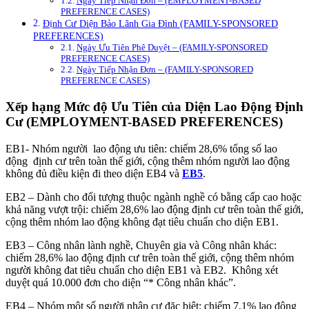
Ngày Tiếp Nhận Đơn – (EMPLOYMENT-BASED
PREFERENCE CASES)
Định Cư Diện Bảo Lãnh Gia Đình (FAMILY-SPONSORED
PREFERENCES)
Ngày Ưu Tiên Phê Duyệt – (FAMILY-SPONSORED
PREFERENCE CASES)
Ngày Tiếp Nhận Đơn – (FAMILY-SPONSORED
PREFERENCE CASES)
Xếp hạng Mức độ Ưu Tiên của
Diện Lao Động
Định
Cư
(EMPLOYMENT-BASED PREFERENCES)
EB1- Nhóm người lao động ưu tiên: chiếm 28,6% tổng số lao
động định cư trên toàn thế giới, cộng thêm nhóm người lao động
không đủ điều kiện đi theo diện EB4 và
EB5
.
EB2 – Dành cho đối tượng thuộc ngành nghề có bằng cấp cao hoặc
khả năng vượt trội: chiếm 28,6% lao động định cư trên toàn thế giới,
cộng thêm nhóm lao động không đạt tiêu chuẩn cho diện EB1.
EB3 – Công nhân lành nghề, Chuyên gia và Công nhân khác:
chiếm 28,6% lao động định cư trên toàn thế giới, cộng thêm nhóm
người không đat tiêu chuẩn cho diện EB1 và EB2. Không xét
duyệt quá 10.000 đơn cho diện “* Công nhân khác”.
EB4 – Nhóm một số người nhập cư đặc biệt: chiếm 7,1% lao động