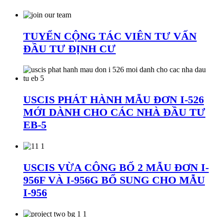
TUYỂN CỘNG TÁC VIÊN TƯ VẤN
ĐẦU TƯ ĐỊNH CƯ
USCIS PHÁT HÀNH MẪU ĐƠN I-526
MỚI DÀNH CHO CÁC NHÀ ĐẦU TƯ
EB-5
USCIS VỪA CÔNG BỐ 2 MẪU ĐƠN I-
956F VÀ I-956G BỔ SUNG CHO MẪU
I-956