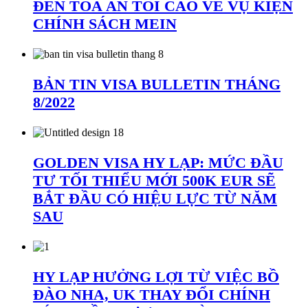
ĐẾN TÒA ÁN TỐI CAO VỀ VỤ KIỆN
CHÍNH SÁCH MEIN
BẢN TIN VISA BULLETIN THÁNG
8/2022
GOLDEN VISA HY LẠP: MỨC ĐẦU
TƯ TỐI THIỂU MỚI 500K EUR SẼ
BẮT ĐẦU CÓ HIỆU LỰC TỪ NĂM
SAU
HY LẠP HƯỞNG LỢI TỪ VIỆC BỒ
ĐÀO NHA, UK THAY ĐỔI CHÍNH