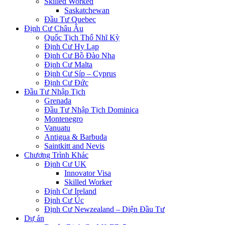
Skilled Worked
Saskatchewan
Đầu Tư Quebec
Định Cư Châu Âu
Quốc Tịch Thổ Nhĩ Kỳ
Định Cư Hy Lạp
Định Cư Bồ Đào Nha
Định Cư Malta
Định Cư Síp – Cyprus
Định Cư Đức
Đầu Tư Nhập Tịch
Grenada
Đầu Tư Nhập Tịch Dominica
Montenegro
Vanuatu
Antigua & Barbuda
Saintkitt and Nevis
Chương Trình Khác
Định Cư UK
Innovator Visa
Skilled Worker
Định Cư Ireland
Định Cư Úc
Định Cư Newzealand – Diện Đầu Tư
Dự án