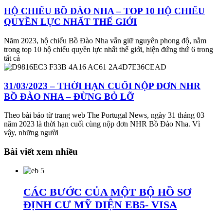
HỘ CHIẾU BỒ ĐÀO NHA – TOP 10 HỘ CHIẾU
QUYỀN LỰC NHẤT THẾ GIỚI
Năm 2023, hộ chiếu Bồ Đào Nha vẫn giữ nguyên phong độ, nằm
trong top 10 hộ chiếu quyền lực nhất thế giới, hiện đứng thứ 6 trong
tất cả
31/03/2023 – THỜI HẠN CUỐI NỘP ĐƠN NHR
BỒ ĐÀO NHA – ĐỪNG BỎ LỠ
Theo bài báo từ trang web The Portugal News, ngày 31 tháng 03
năm 2023 là thời hạn cuối cùng nộp đơn NHR Bồ Đào Nha. Vì
vậy, những người
Bài viết xem nhiều
CÁC BƯỚC CỦA MỘT BỘ HỒ SƠ
ĐỊNH CƯ MỸ DIỆN EB5- VISA