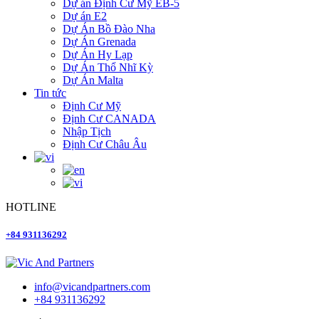
Dự án Định Cư Mỹ EB-5
Dự án E2
Dự Án Bồ Đào Nha
Dự Án Grenada
Dự Án Hy Lạp
Dự Án Thổ Nhĩ Kỳ
Dự Án Malta
Tin tức
Định Cư Mỹ
Định Cư CANADA
Nhập Tịch
Định Cư Châu Âu
HOTLINE
+84 931136292
info@vicandpartners.com
+84 931136292