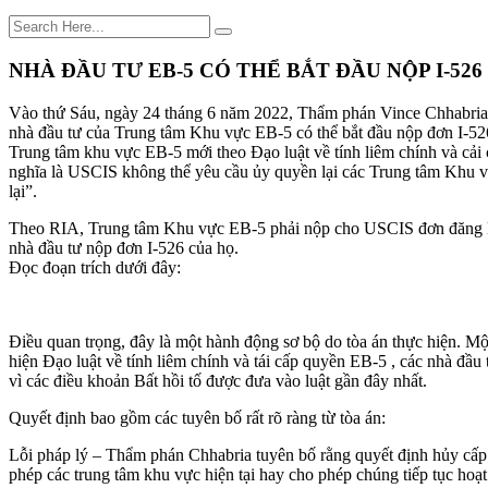
NHÀ ĐẦU TƯ EB-5 CÓ THỂ BẮT ĐẦU NỘP I-526 
Vào thứ Sáu, ngày 24 tháng 6 năm 2022, Thẩm phán Vince Chhabria
nhà đầu tư của Trung tâm Khu vực EB-5 có thể bắt đầu nộp đơn I-52
Trung tâm khu vực EB-5 mới theo Đạo luật về tính liêm chính và cả
nghĩa là USCIS không thể yêu cầu ủy quyền lại các Trung tâm Khu vực
lại”.
Theo RIA, Trung tâm Khu vực EB-5 phải nộp cho USCIS đơn đăng ký đề
nhà đầu tư nộp đơn I-526 của họ.
Đọc đoạn trích dưới đây:
Điều quan trọng, đây là một hành động sơ bộ do tòa án thực hiện. Mộ
hiện Đạo luật về tính liêm chính và tái cấp quyền EB-5 , các nhà đầu 
vì các điều khoản Bất hồi tố được đưa vào luật gần đây nhất.
Quyết định bao gồm các tuyên bố rất rõ ràng từ tòa án:
Lỗi pháp lý – Thẩm phán Chhabria tuyên bố rằng quyết định hủy cấp 
phép các trung tâm khu vực hiện tại hay cho phép chúng tiếp tục hoạ