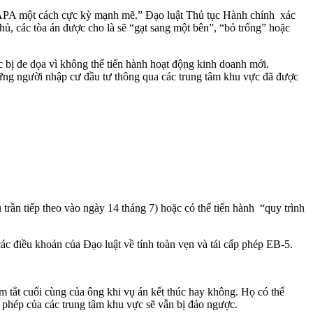
 APA một cách cực kỳ mạnh mẽ.” Đạo luật Thủ tục Hành chính xác
hủ, các tòa án được cho là sẽ “gạt sang một bên”, “bỏ trống” hoặc
 bị đe dọa vì không thể tiến hành hoạt động kinh doanh mới.
hững người nhập cư đầu tư thông qua các trung tâm khu vực đã được
u trần tiếp theo vào ngày 14 tháng 7) hoặc có thể tiến hành “quy trình
các điều khoản của Đạo luật về tính toàn vẹn và tái cấp phép EB-5.
m tắt cuối cùng của ông khi vụ án kết thúc hay không. Họ có thể
 phép của các trung tâm khu vực sẽ vẫn bị đảo ngược.