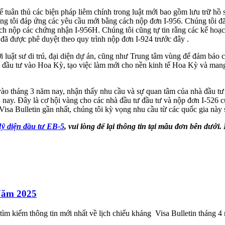
uân thủ các biện pháp liêm chính trong luật mới bao gồm lưu trữ hồ sơ 
úng tôi đáp ứng các yêu cầu mới bằng cách nộp đơn I-956. Chúng tôi đ
ách nộp các chứng nhận I-956H. Chúng tôi cũng tự tin rằng các kế hoạ
đã được phê duyệt theo quy trình nộp đơn I-924 trước đây .
với luật sư di trú, đại diện dự án, cũng như Trung tâm vùng để đảm bả
 đầu tư vào Hoa Kỳ, tạo việc làm mới cho nền kinh tế Hoa Kỳ và mang 
 tháng 3 năm nay, nhận thấy nhu cầu và sự quan tâm của nhà đầu tư rấ
 nay. Đây là cơ hội vàng cho các nhà đầu tư đầu tư và nộp đơn I-526 củ
Visa Bulletin gần nhất, chúng tôi kỳ vọng nhu cầu từ các quốc gia này
ỹ diện đầu tư EB-5
,
vui lòng để lại thông tin tại mẫu đơn bên dưới.
Năm 2025
ìm kiếm thông tin mới nhất về lịch chiếu kháng Visa Bulletin tháng 