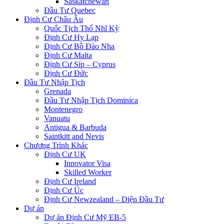
Saskatchewan
Đầu Tư Quebec
Định Cư Châu Âu
Quốc Tịch Thổ Nhĩ Kỳ
Định Cư Hy Lạp
Định Cư Bồ Đào Nha
Định Cư Malta
Định Cư Síp – Cyprus
Định Cư Đức
Đầu Tư Nhập Tịch
Grenada
Đầu Tư Nhập Tịch Dominica
Montenegro
Vanuatu
Antigua & Barbuda
Saintkitt and Nevis
Chương Trình Khác
Định Cư UK
Innovator Visa
Skilled Worker
Định Cư Ireland
Định Cư Úc
Định Cư Newzealand – Diện Đầu Tư
Dự án
Dự án Định Cư Mỹ EB-5