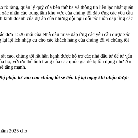
rõ ràng, quản lý quỹ của bên thứ ba và thông tin liên lạc nhất quán
ã xác nhận các trung tâm khu vực của chúng tôi đáp ứng các yêu cầu
ch kinh doanh của dự án của những đội ngũ đối tác luôn đáp ứng các
o các đơn I-526 mới của Nhà đầu tư sẽ đáp ứng các yêu cầu được xác
lại lợi ích nhập cư cho các khách hàng của chúng tôi vì chúng tôi
t cao, chúng tôi rất hân hạnh được hỗ trợ các nhà đầu tư để tư vấn
a họ, với ưu thế tình trạng của các quốc gia dễ bị tồn đọng như Ấn
 sẽ tăng mạnh.
 Bộ phận tư vấn của chúng tôi sẽ liên hệ lại ngay khi nhận được
4 năm 2025 cho