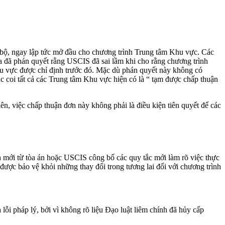
ộ, ngay lập tức mở đầu cho chương trình Trung tâm Khu vực. Các
đã phán quyết rằng USCIS đã sai lầm khi cho rằng chương trình
hu vực được chỉ định trước đó. Mặc dù phán quyết này không có
c coi tất cả các Trung tâm Khu vực hiện có là “ tạm được chấp thuận
, việc chấp thuận đơn này không phải là điều kiện tiên quyết để các
h mới từ tòa án hoặc USCIS công bố các quy tắc mới làm rõ việc thực
à được bảo vệ khỏi những thay đổi trong tương lai đối với chương trình
i pháp lý, bởi vì không rõ liệu Đạo luật liêm chính đã hủy cấp