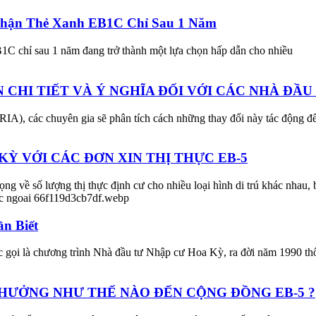
Nhận Thẻ Xanh EB1C Chỉ Sau 1 Năm
B1C chỉ sau 1 năm đang trở thành một lựa chọn hấp dẫn cho nhiều
N CHI TIẾT VÀ Ý NGHĨA ĐỐI VỚI CÁC NHÀ ĐẦU
(RIA), các chuyên gia sẽ phân tích cách những thay đổi này tác động đ
Ỳ VỚI CÁC ĐƠN XIN THỊ THỰC EB-5
ng về số lượng thị thực định cư cho nhiều loại hình di trú khác nhau, 
n Biết
ọi là chương trình Nhà đầu tư Nhập cư Hoa Kỳ, ra đời năm 1990 th
HƯỞNG NHƯ THẾ NÀO ĐẾN CỘNG ĐỒNG EB-5 ?