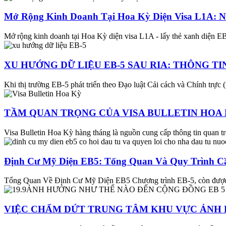
Mở Rộng Kinh Doanh Tại Hoa Kỳ Diện Visa L1A: 
Mở rộng kinh doanh tại Hoa Kỳ diện visa L1A - lấy thẻ xanh diện E
XU HƯỚNG DỮ LIỆU EB-5 SAU RIA: THÔNG TI
Khi thị trường EB-5 phát triển theo Đạo luật Cải cách và Chính trực 
TẦM QUAN TRỌNG CỦA VISA BULLETIN HOA K
Visa Bulletin Hoa Kỳ hàng tháng là nguồn cung cấp thông tin quan trọ
Định Cư Mỹ Diện EB5: Tổng Quan Và Quy Trình Cầ
Tổng Quan Về Định Cư Mỹ Diện EB5 Chương trình EB-5, còn được g
VIỆC CHẤM DỨT TRUNG TÂM KHU VỰC ẢNH 