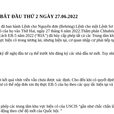
BẮT ĐẦU THỨ 2 NGÀY 27.06.2022
 đã ban hành Lệnh cho Nguyên đơn (Behring) Lệnh cho một Lệnh Sơ b
6 của họ vào Thứ Hai, ngày 27 tháng 6 năm 2022.
Thẩm phán Chhabria 
i cách EB-5 năm 2022 (“RIA”) đã hủy cấp phép tất cả các Trung tâm k
 hiện có trong tương lai, nhưng hiện tại, cơ quan nhập cư phải tiếp tụ
 nghị đầu tư cụ thể trước khi đăng ký các nhà đầu tư mới. Tuy nhiên
t kết quả vĩnh viễn vẫn chưa được xác định. Cho đến khi có quyết địn
tư có thể nộp đơn xin thị thực EB-5 của họ theo các quy tắc hiện tại v
phép các trung tâm khu vực hiện có của USCIS “gần như chắc chắn là lỗ
t động theo chế độ mới của Quốc hội. ”