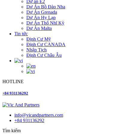
Dự án E2
Dự Án Bồ Đào Nha
Dự Án Grenada
Dự Án Hy Lạp
Dự Án Thổ Nhĩ Kỳ
Dự Án Malta
Tin tức
Định Cư Mỹ
Định Cư CANADA
Nhập Tịch
Định Cư Châu Âu
HOTLINE
+84 931136292
info@vicandpartners.com
+84 931136292
Tìm kiếm