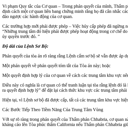
Vi phạm Quy tắc của Cơ quan – Trong phán quyết của mình, Thẩm p
định cách một cơ quan liên bang chứng minh rằng họ đã cân nhắc các 
đảo ngược các hành động của cơ quan.
Các trường hợp mới phải được phép – Việc hủy cấp phép đã ngừng nộp
“Những trung tâm đó hiện phải được phép hoạt động trong cơ chế do 
ủy quyền trước đó. ”
Độ dài của Lệnh Sơ Bộ:
Phán quyết của tòa án rõ ràng rằng Lệnh cấm sơ bộ sẽ vẫn được áp dụ
Một phán quyết về phán quyết tóm tắt của Tòa án này; hoặc
Một quyết định hợp lý của cơ quan về cách các trung tâm khu vực nê
Điều này có nghĩa là cơ quan có thể tranh luận tại tòa rằng lệnh đó là
ra quyết định hợp lý” để đặt lại cách thức khu vực các trung tâm phải
Hiện tại, vì Lệnh sơ bộ đã được cấp, tất cả các trung tâm khu vực hi
Các Bước Tiếp Theo Tiềm Năng Của Trung Tâm Vùng
Với sự rõ ràng trong phán quyết của Thẩm phán Chhabria, cơ quan này
kháng cáo lên Tòa phúc thẩm California nếu Thẩm phán Chhabria giữ 