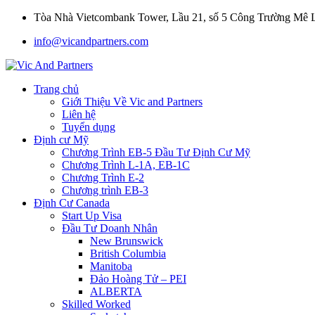
Tòa Nhà Vietcombank Tower, Lầu 21, số 5 Công Trường Mê
info@vicandpartners.com
Trang chủ
Giới Thiệu Về Vic and Partners
Liên hệ
Tuyển dụng
Định cư Mỹ
Chương Trình EB-5 Đầu Tư Định Cư Mỹ
Chương Trình L-1A, EB-1C
Chương Trình E-2
Chương trình EB-3
Định Cư Canada
Start Up Visa
Đầu Tư Doanh Nhân
New Brunswick
British Columbia
Manitoba
Đảo Hoàng Tử – PEI
ALBERTA
Skilled Worked