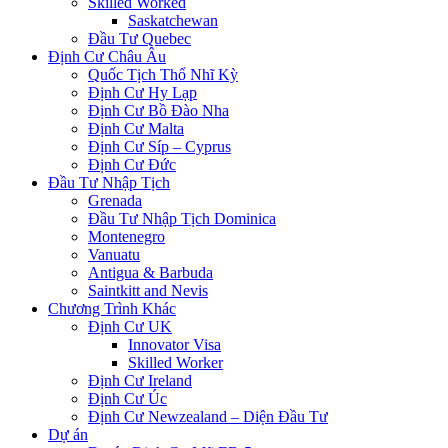
Skilled Worked
Saskatchewan
Đầu Tư Quebec
Định Cư Châu Âu
Quốc Tịch Thổ Nhĩ Kỳ
Định Cư Hy Lạp
Định Cư Bồ Đào Nha
Định Cư Malta
Định Cư Síp – Cyprus
Định Cư Đức
Đầu Tư Nhập Tịch
Grenada
Đầu Tư Nhập Tịch Dominica
Montenegro
Vanuatu
Antigua & Barbuda
Saintkitt and Nevis
Chương Trình Khác
Định Cư UK
Innovator Visa
Skilled Worker
Định Cư Ireland
Định Cư Úc
Định Cư Newzealand – Diện Đầu Tư
Dự án