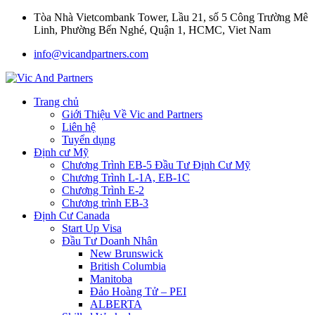
Tòa Nhà Vietcombank Tower, Lầu 21, số 5 Công Trường Mê
Linh, Phường Bến Nghé, Quận 1, HCMC, Viet Nam
info@vicandpartners.com
Trang chủ
Giới Thiệu Về Vic and Partners
Liên hệ
Tuyển dụng
Định cư Mỹ
Chương Trình EB-5 Đầu Tư Định Cư Mỹ
Chương Trình L-1A, EB-1C
Chương Trình E-2
Chương trình EB-3
Định Cư Canada
Start Up Visa
Đầu Tư Doanh Nhân
New Brunswick
British Columbia
Manitoba
Đảo Hoàng Tử – PEI
ALBERTA