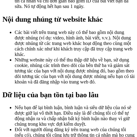
tin cá nhân và chỉ đơn giản bao gồm ID của bài viết bạn đã
sửa. Nó tự động hết hạn sau 1 ngày.
Nội dung nhúng từ website khác
Các bài viết trên trang web này có thể bao gồm nội dung
được nhúng (ví dụ: video, hình ảnh, bài viết, v.v.). Nội dung
được nhúng từ các trang web khác hoạt động theo cùng một
cách chính xác như khi khách truy cập đã truy cập trang web
khác.
Những website này có thể thu thập dữ liệu về bạn, sử dụng
cookie, nhúng các trình theo dõi của bên thứ ba và giám sát
tương tác của bạn với nội dung được nhúng đó, bao gồm theo
dõi tương tác của bạn với nội dung được nhúng nếu bạn có tài
khoản và đã đăng nhập vào trang web đó.
Dữ liệu của bạn tồn tại bao lâu
Nếu bạn để lại bình luận, bình luận và siêu dữ liệu của nó sẽ
được giữ lại vô thời hạn. Điều này là để chúng tôi có thể tự
động nhận ra và chấp nhận bất kỳ bình luận nào thay vì giữ
chúng trong khu vực đợi kiểm duyệt.
Đối với người dùng đăng ký trên trang web của chúng tôi
(nếu có), chúng tôi cũng lưu trữ thông tin cá nhân mà họ cung