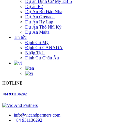
Dự án Định Cư Mỹ EB-5
Dự án E2
Dự Án Bồ Đào Nha
Dự Án Grenada
Dự Án Hy Lạp
Dự Án Thổ Nhĩ Kỳ
Dự Án Malta
Tin tức
Định Cư Mỹ
Định Cư CANADA
Nhập Tịch
Định Cư Châu Âu
HOTLINE
+84 931136292
info@vicandpartners.com
+84 931136292