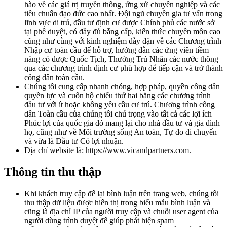
hào về các giá trị truyền thống, ứng xử chuyên nghiệp và các
tiêu chuẩn đạo đức cao nhất. Đội ngũ chuyên gia tư vấn trong
lĩnh vực di trú, đầu tư định cư được Chính phủ các nước sở
tại phê duyệt, có đầy đủ bằng cấp, kiến thức chuyên môn cao
cũng như cùng với kinh nghiệm dày dặn về các Chương trình
Nhập cư toàn cầu để hỗ trợ, hướng dẫn các ứng viên tiềm
năng có được Quốc Tịch, Thường Trú Nhân các nước thông
qua các chương trình định cư phù hợp để tiếp cận và trở thành
công dân toàn cầu.
Chúng tôi cung cấp nhanh chóng, hợp pháp, quyền công dân
quyền lực và cuốn hộ chiếu thứ hai bằng các chương trình
đầu tư với ít hoặc không yêu cầu cư trú. Chương trình công
dân Toàn cầu của chúng tôi chú trọng vào tất cả các lợi ích
Phúc lợi của quốc gia đó mang lại cho nhà đầu tư và gia đình
họ, cũng như về Môi trường sống An toàn, Tự do di chuyển
và vừa là Đầu tư Có lợi nhuận.
Địa chỉ website là: https://www.vicandpartners.com.
Thông tin thu thập
Khi khách truy cập để lại bình luận trên trang web, chúng tôi
thu thập dữ liệu được hiển thị trong biểu mẫu bình luận và
cũng là địa chỉ IP của người truy cập và chuỗi user agent của
người dùng trình duyệt để giúp phát hiện spam