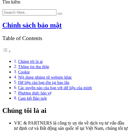
Tìm kiếm
Chính sách bảo mật
Table of Contents
Chúng tôi là ai
Thông tin thu thập
Cookie
Nội dung nhúng từ website khác
Dữ liệu của bạn tồn tại bao lâu
Các quyền nào của bạn với dữ liệu của mình
Phương thức bảo vệ
Cam kết Bảo mật
Chúng tôi là ai
VIC & PARTNERS là công ty uy tín về dịch vụ tư vấn đầu
tư định cư và Bất động sản quốc tế tại Việt Nam, chúng tôi tự