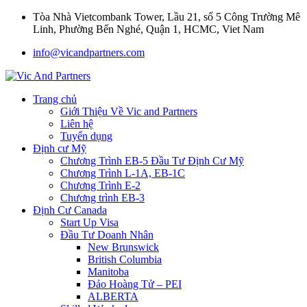
Tòa Nhà Vietcombank Tower, Lầu 21, số 5 Công Trường Mê
Linh, Phường Bến Nghé, Quận 1, HCMC, Viet Nam
info@vicandpartners.com
Trang chủ
Giới Thiệu Về Vic and Partners
Liên hệ
Tuyển dụng
Định cư Mỹ
Chương Trình EB-5 Đầu Tư Định Cư Mỹ
Chương Trình L-1A, EB-1C
Chương Trình E-2
Chương trình EB-3
Định Cư Canada
Start Up Visa
Đầu Tư Doanh Nhân
New Brunswick
British Columbia
Manitoba
Đảo Hoàng Tử – PEI
ALBERTA