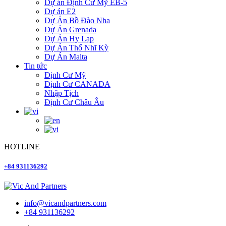
Dự án Định Cư Mỹ EB-5
Dự án E2
Dự Án Bồ Đào Nha
Dự Án Grenada
Dự Án Hy Lạp
Dự Án Thổ Nhĩ Kỳ
Dự Án Malta
Tin tức
Định Cư Mỹ
Định Cư CANADA
Nhập Tịch
Định Cư Châu Âu
HOTLINE
+84 931136292
info@vicandpartners.com
+84 931136292