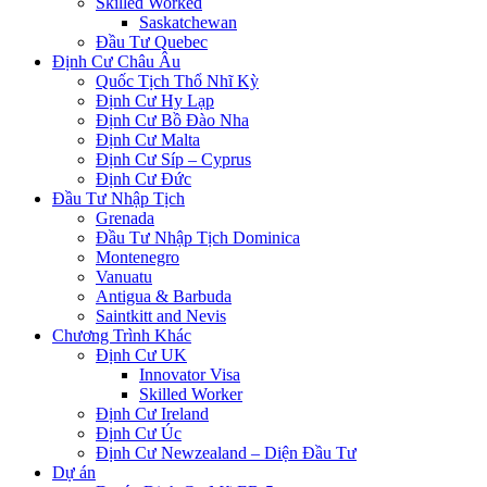
Skilled Worked
Saskatchewan
Đầu Tư Quebec
Định Cư Châu Âu
Quốc Tịch Thổ Nhĩ Kỳ
Định Cư Hy Lạp
Định Cư Bồ Đào Nha
Định Cư Malta
Định Cư Síp – Cyprus
Định Cư Đức
Đầu Tư Nhập Tịch
Grenada
Đầu Tư Nhập Tịch Dominica
Montenegro
Vanuatu
Antigua & Barbuda
Saintkitt and Nevis
Chương Trình Khác
Định Cư UK
Innovator Visa
Skilled Worker
Định Cư Ireland
Định Cư Úc
Định Cư Newzealand – Diện Đầu Tư
Dự án