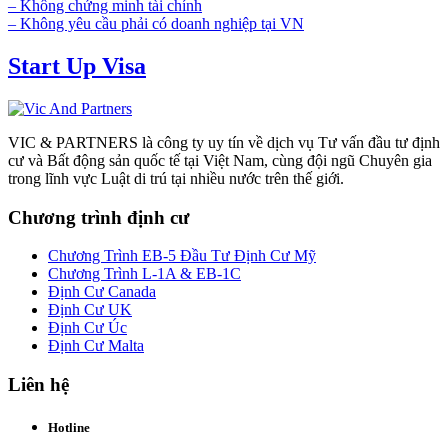
– Không chứng minh tài chính
– Không yêu cầu phải có doanh nghiệp tại VN
Start Up Visa
VIC & PARTNERS là công ty uy tín về dịch vụ Tư vấn đầu tư định
cư và Bất động sản quốc tế tại Việt Nam, cùng đội ngũ Chuyên gia
trong lĩnh vực Luật di trú tại nhiều nước trên thế giới.
Chương trình định cư
Chương Trình EB-5 Đầu Tư Định Cư Mỹ
Chương Trình L-1A & EB-1C
Định Cư Canada
Định Cư UK
Định Cư Úc
Định Cư Malta
Liên hệ
Hotline