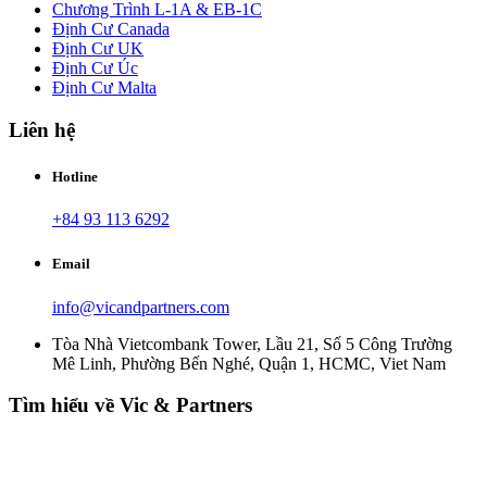
Chương Trình L-1A & EB-1C
Định Cư Canada
Định Cư UK
Định Cư Úc
Định Cư Malta
Liên hệ
Hotline
+84 93 113 6292
Email
info@vicandpartners.com
Tòa Nhà Vietcombank Tower, Lầu 21, Số 5 Công Trường
Mê Linh, Phường Bến Nghé, Quận 1, HCMC, Viet Nam
Tìm hiểu về Vic & Partners