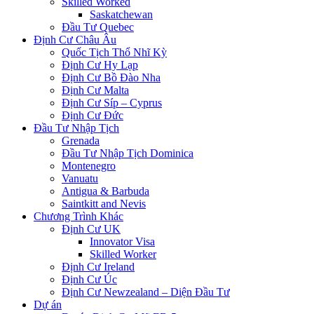
Skilled Worked
Saskatchewan
Đầu Tư Quebec
Định Cư Châu Âu
Quốc Tịch Thổ Nhĩ Kỳ
Định Cư Hy Lạp
Định Cư Bồ Đào Nha
Định Cư Malta
Định Cư Síp – Cyprus
Định Cư Đức
Đầu Tư Nhập Tịch
Grenada
Đầu Tư Nhập Tịch Dominica
Montenegro
Vanuatu
Antigua & Barbuda
Saintkitt and Nevis
Chương Trình Khác
Định Cư UK
Innovator Visa
Skilled Worker
Định Cư Ireland
Định Cư Úc
Định Cư Newzealand – Diện Đầu Tư
Dự án