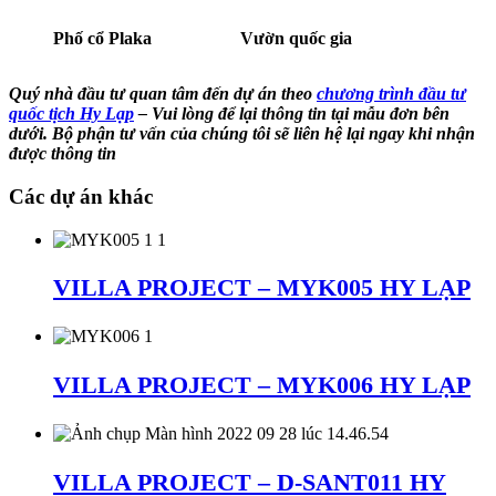
Phố cổ Plaka
Vườn quốc gia
Quý nhà đầu tư quan tâm đến dự án theo
chương trình đầu tư
quốc tịch Hy Lạp
– Vui lòng để lại thông tin tại mẫu đơn bên
dưới. Bộ phận tư vấn của chúng tôi sẽ liên hệ lại ngay khi nhận
được thông tin
Các dự án khác
VILLA PROJECT – MYK005 HY LẠP
VILLA PROJECT – MYK006 HY LẠP
VILLA PROJECT – D-SANT011 HY