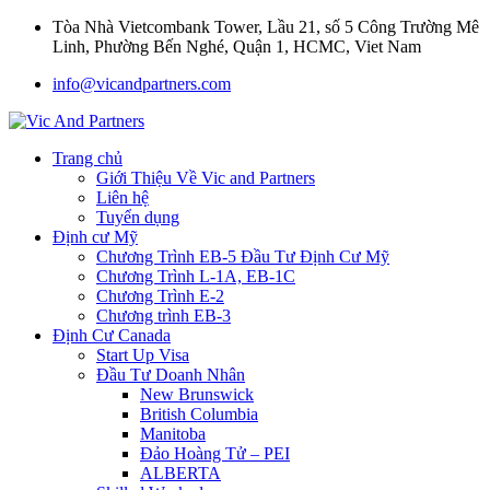
Tòa Nhà Vietcombank Tower, Lầu 21, số 5 Công Trường Mê
Linh, Phường Bến Nghé, Quận 1, HCMC, Viet Nam
info@vicandpartners.com
Trang chủ
Giới Thiệu Về Vic and Partners
Liên hệ
Tuyển dụng
Định cư Mỹ
Chương Trình EB-5 Đầu Tư Định Cư Mỹ
Chương Trình L-1A, EB-1C
Chương Trình E-2
Chương trình EB-3
Định Cư Canada
Start Up Visa
Đầu Tư Doanh Nhân
New Brunswick
British Columbia
Manitoba
Đảo Hoàng Tử – PEI
ALBERTA