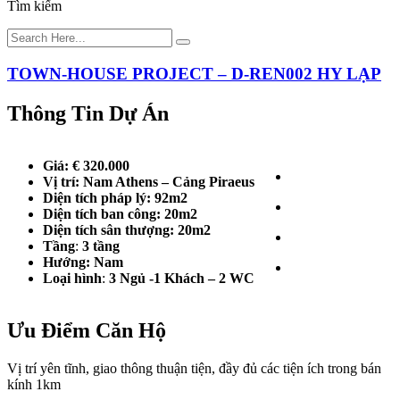
Tìm kiếm
TOWN-HOUSE PROJECT – D-REN002 HY LẠP
Thông Tin Dự Án
Giá:
€ 320.000
Vị trí: Nam Athens – Cảng Piraeus
Diện tích pháp lý: 92m2
Diện tích ban công: 20m2
Diện tích sân thượng: 20m2
Tầng
:
3 tầng
Hướng: Nam
Loại hình
:
3 Ngủ -1 Khách – 2 WC
Ưu Điểm Căn Hộ
Vị trí yên tĩnh, giao thông thuận tiện, đầy đủ các tiện ích trong bán
kính 1km