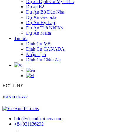
Dự án Định Cư Mỹ EB-5
Dự án E2
Dự Án Bồ Đào Nha
Dự Án Grenada
Dự Án Hy Lạp
Dự Án Thổ Nhĩ Kỳ
Dự Án Malta
Tin tức
Định Cư Mỹ
Định Cư CANADA
Nhập Tịch
Định Cư Châu Âu
HOTLINE
+84 931136292
info@vicandpartners.com
+84 931136292