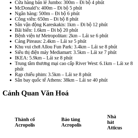
Cửa hàng bán lẻ Jumbo: 300m – Đi bộ 4 phút
McDonald’s: 400m – Đi bộ 5 phút
Ngân hàng: 500m – Đi bộ 6 phút
Công viên: 650m – Đi bộ 8 phút
Sân vận động Kareskakis: 1km – Đi bộ 12 phút
Bãi biển: 1.6km – Đi bộ 20 phút
Bệnh viện tư Metropolitan: 2km – Lái xe 6 phút
Cảng Pireaus: 2.4km – Lái xe 5 phút
Khu vui chơi Allou Fun Park: 3.4km – Lái xe 8 phút
Siêu thị điện máy Mediamart: 3.5km – Lái xe 7 phút
IKEA: 5.9km – Lái xe 8 phút
Trung tâm thương mại cao cấp River West: 6.1km – Lái xe 8
phút
Rạp chiếu phim: 3.5km – Lái xe 8 phút
Sân bay quốc tế Athens: 38km – Lái xe 40 phút
Cảnh Quan Văn Hoá
Nhà
Thành cổ
Bảo tàng
hát
Acropolis
Acropolis
Atticus