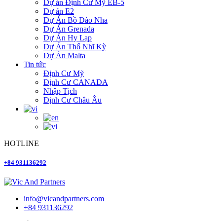
Dự án Định Cư Mỹ EB-5
Dự án E2
Dự Án Bồ Đào Nha
Dự Án Grenada
Dự Án Hy Lạp
Dự Án Thổ Nhĩ Kỳ
Dự Án Malta
Tin tức
Định Cư Mỹ
Định Cư CANADA
Nhập Tịch
Định Cư Châu Âu
HOTLINE
+84 931136292
info@vicandpartners.com
+84 931136292