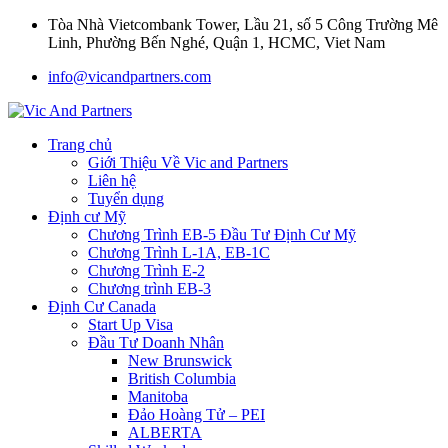
Tòa Nhà Vietcombank Tower, Lầu 21, số 5 Công Trường Mê
Linh, Phường Bến Nghé, Quận 1, HCMC, Viet Nam
info@vicandpartners.com
Trang chủ
Giới Thiệu Về Vic and Partners
Liên hệ
Tuyển dụng
Định cư Mỹ
Chương Trình EB-5 Đầu Tư Định Cư Mỹ
Chương Trình L-1A, EB-1C
Chương Trình E-2
Chương trình EB-3
Định Cư Canada
Start Up Visa
Đầu Tư Doanh Nhân
New Brunswick
British Columbia
Manitoba
Đảo Hoàng Tử – PEI
ALBERTA