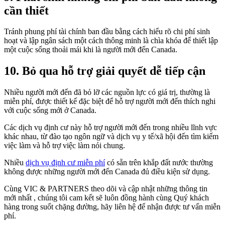
cần thiết
Tránh phung phí tài chính ban đầu bằng cách hiểu rõ chi phí sinh
hoạt và lập ngân sách một cách thông minh là chìa khóa để thiết lập
một cuộc sống thoải mái khi là người mới đến Canada.
10. Bỏ qua hỗ trợ giải quyết dễ tiếp cận
Nhiều người mới đến đã bỏ lỡ các nguồn lực có giá trị, thường là
miễn phí, được thiết kế đặc biệt để hỗ trợ người mới đến thích nghi
với cuộc sống mới ở Canada.
Các dịch vụ định cư này hỗ trợ người mới đến trong nhiều lĩnh vực
khác nhau, từ đào tạo ngôn ngữ và dịch vụ y tế/xã hội đến tìm kiếm
việc làm và hỗ trợ việc làm nói chung.
Nhiều
dịch vụ định cư miễn phí
có sẵn trên khắp đất nước thường
không được những người mới đến Canada đủ điều kiện sử dụng.
Cùng VIC & PARTNERS theo dõi và cập nhật những thông tin
mới nhất , chúng tôi cam kết sẽ luôn đồng hành cùng Quý khách
hàng trong suốt chặng đường, hãy liên hệ để nhận được tư vấn miễn
phí.