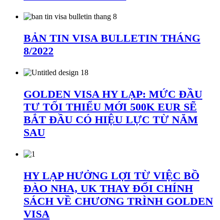
BẢN TIN VISA BULLETIN THÁNG
8/2022
GOLDEN VISA HY LẠP: MỨC ĐẦU
TƯ TỐI THIỂU MỚI 500K EUR SẼ
BẮT ĐẦU CÓ HIỆU LỰC TỪ NĂM
SAU
HY LẠP HƯỞNG LỢI TỪ VIỆC BỒ
ĐÀO NHA, UK THAY ĐỔI CHÍNH
SÁCH VỀ CHƯƠNG TRÌNH GOLDEN
VISA