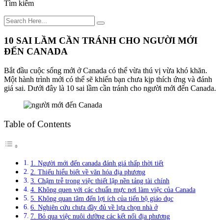
Tìm kiếm
10 SAI LẦM CẦN TRÁNH CHO NGƯỜI MỚI
ĐẾN CANADA
Bắt đầu cuộc sống mới ở Canada có thể vừa thú vị vừa khó khăn.
Một hành trình mới có thể sẽ khiến bạn chưa kịp thích ứng và đánh
giá sai. Dưới đây là 10 sai lầm cần tránh cho người mới đến Canada.
Table of Contents
1. Người mới đến canada đánh giá thấp thời tiết
2. Thiếu hiểu biết về văn hóa địa phương
3. Chậm trễ trong việc thiết lập nền tảng tài chính
4. Không quen với các chuẩn mực nơi làm việc của Canada
5. Không quan tâm đến lợi ích của tiến bộ giáo dục
6. Nghiên cứu chưa đầy đủ về lựa chọn nhà ở
7. Bỏ qua việc nuôi dưỡng các kết nối địa phương