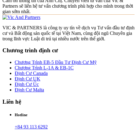
Cảm ơn thông tin của Anh Chị. Chuyên viên tư vấn của Vic &
Partners sẽ liên hệ tư vấn chương trình phù hợp cho mình trong thời
gian sớm nhất.
VIC & PARTNERS là công ty uy tín về dịch vụ Tư vấn đầu tư định
cư và Bất động sản quốc tế tại Việt Nam, cùng đội ngũ Chuyên gia
trong lĩnh vực Luật di trú tại nhiều nước trên thế giới.
Chương trình định cư
Chương Trình EB-5 Đầu Tư Định Cư Mỹ
Chương Trình L-1A & EB-1C
Định Cư Canada
Định Cư UK
Định Cư Úc
Định Cư Malta
Liên hệ
Hotline
+84 93 113 6292