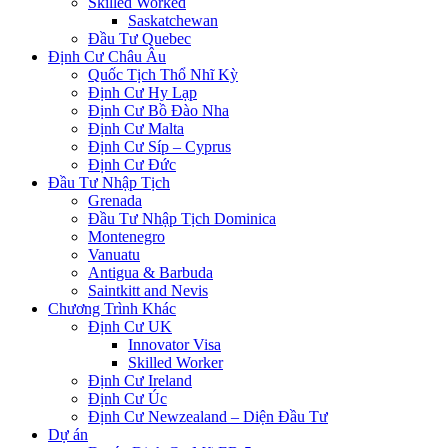
Skilled Worked
Saskatchewan
Đầu Tư Quebec
Định Cư Châu Âu
Quốc Tịch Thổ Nhĩ Kỳ
Định Cư Hy Lạp
Định Cư Bồ Đào Nha
Định Cư Malta
Định Cư Síp – Cyprus
Định Cư Đức
Đầu Tư Nhập Tịch
Grenada
Đầu Tư Nhập Tịch Dominica
Montenegro
Vanuatu
Antigua & Barbuda
Saintkitt and Nevis
Chương Trình Khác
Định Cư UK
Innovator Visa
Skilled Worker
Định Cư Ireland
Định Cư Úc
Định Cư Newzealand – Diện Đầu Tư
Dự án