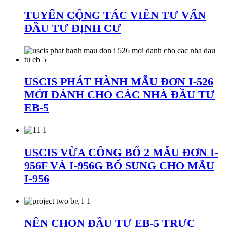
TUYỂN CỘNG TÁC VIÊN TƯ VẤN
ĐẦU TƯ ĐỊNH CƯ
USCIS PHÁT HÀNH MẪU ĐƠN I-526
MỚI DÀNH CHO CÁC NHÀ ĐẦU TƯ
EB-5
USCIS VỪA CÔNG BỐ 2 MẪU ĐƠN I-
956F VÀ I-956G BỔ SUNG CHO MẪU
I-956
NÊN CHỌN ĐẦU TƯ EB-5 TRỰC