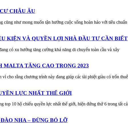
 CƯ CHÂU ÂU
òng cũng như mong muốn tận hưởng cuộc sống hoàn hảo với tiêu chuẩ
U KIỆN VÀ QUYỀN LỢI NHÀ ĐẦU TƯ CẦN BIẾT
g đang có xu hướng tăng cường khả năng di chuyển toàn cầu và xây
H MALTA TĂNG CAO TRONG 2023
 vì cho rằng chương trình này đang giúp các tài phiệt giàu có trốn thuế
QUYỀN LỰC NHẤT THẾ GIỚI
op 10 hộ chiếu quyền lực nhất thế giới, hiện đứng thứ 6 trong tất cả
Ồ ĐÀO NHA – ĐỪNG BỎ LỠ