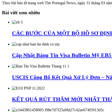
Theo bài báo từ trang web The Portugal News, ngày 31 tháng 03 nă
Bài viết xem nhiều
CÁC BƯỚC CỦA MỘT BỘ HỒ SƠ ĐỊNH
Cập Nhật Bảng Tin Visa Bulletin Mỹ EB
USCIS Công Bố Kết Quả Xử Lý Đơn – Nă
KẾT QUẢ RÚT THĂM MỚI NHẤT THÁNG