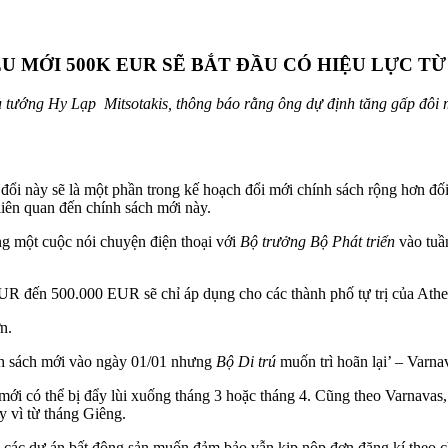
U MỚI 500K EUR SẼ BẮT ĐẦU CÓ HIỆU LỰC T
hủ tướng Hy Lạp Mitsotakis, thông báo rằng ông dự định tăng gấp đôi 
đổi này sẽ là một phần trong kế hoạch đổi mới chính sách rộng hơn đối
liên quan đến chính sách mới này.
ng một cuộc nói chuyện điện thoại với
Bộ trưởng Bộ Phát triển
vào tuầ
EUR đến 500.000 EUR sẽ chỉ áp dụng cho các thành phố tự trị của Athe
n.
ính sách mới vào ngày 01/01 nhưng
Bộ Di trú
muốn trì hoãn lại’ – Varnav
 mới có thể bị đẩy lùi xuống tháng 3 hoặc tháng 4. Cũng theo Varnavas
y vì từ tháng Giêng.
o các dự án bất động sản muốn đảm bảo vẫn kịp nộp đơn đăng kí theo ch