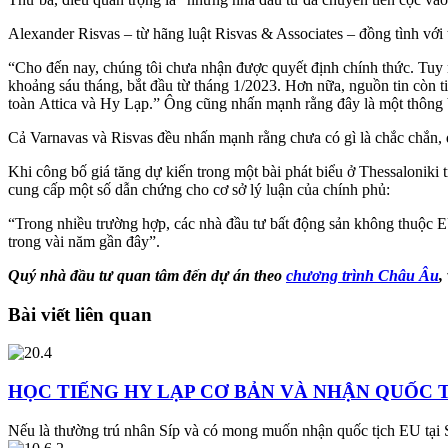
Alexander Risvas – từ hãng luật Risvas & Associates – đồng tình với
“Cho đến nay, chúng tôi chưa nhận được quyết định chính thức. Tuy
khoảng sáu tháng, bắt đầu từ tháng 1/2023. Hơn nữa, nguồn tin còn t
toàn Attica và Hy Lạp.” Ông cũng nhấn mạnh rằng đây là một thông bá
Cả Varnavas và Risvas đều nhấn mạnh rằng chưa có gì là chắc chắn, do
Khi công bố giá tăng dự kiến trong một bài phát biểu ở Thessaloniki 
cung cấp một số dẫn chứng cho cơ sở lý luận của chính phủ:
“Trong nhiều trường hợp, các nhà đầu tư bất động sản không thuộc EU
trong vài năm gần đây”.
Quý nhà đầu tư quan tâm đến dự án
theo
chương trình Châu Âu
,
Bài viết liên quan
HỌC TIẾNG HY LẠP CƠ BẢN VÀ NHẬN QUỐC TỊ
Nếu là thường trú nhân Síp và có mong muốn nhận quốc tịch EU tại S