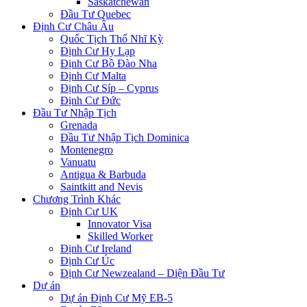
Saskatchewan
Đầu Tư Quebec
Định Cư Châu Âu
Quốc Tịch Thổ Nhĩ Kỳ
Định Cư Hy Lạp
Định Cư Bồ Đào Nha
Định Cư Malta
Định Cư Síp – Cyprus
Định Cư Đức
Đầu Tư Nhập Tịch
Grenada
Đầu Tư Nhập Tịch Dominica
Montenegro
Vanuatu
Antigua & Barbuda
Saintkitt and Nevis
Chương Trình Khác
Định Cư UK
Innovator Visa
Skilled Worker
Định Cư Ireland
Định Cư Úc
Định Cư Newzealand – Diện Đầu Tư
Dự án
Dự án Định Cư Mỹ EB-5