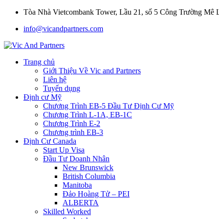
Tòa Nhà Vietcombank Tower, Lầu 21, số 5 Công Trường Mê
info@vicandpartners.com
Trang chủ
Giới Thiệu Về Vic and Partners
Liên hệ
Tuyển dụng
Định cư Mỹ
Chương Trình EB-5 Đầu Tư Định Cư Mỹ
Chương Trình L-1A, EB-1C
Chương Trình E-2
Chương trình EB-3
Định Cư Canada
Start Up Visa
Đầu Tư Doanh Nhân
New Brunswick
British Columbia
Manitoba
Đảo Hoàng Tử – PEI
ALBERTA
Skilled Worked