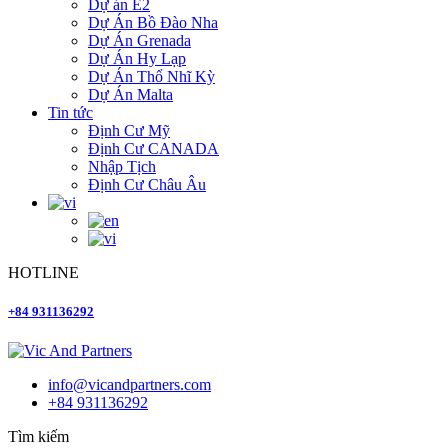
Dự án E2
Dự Án Bồ Đào Nha
Dự Án Grenada
Dự Án Hy Lạp
Dự Án Thổ Nhĩ Kỳ
Dự Án Malta
Tin tức
Định Cư Mỹ
Định Cư CANADA
Nhập Tịch
Định Cư Châu Âu
HOTLINE
+84 931136292
info@vicandpartners.com
+84 931136292
Tìm kiếm