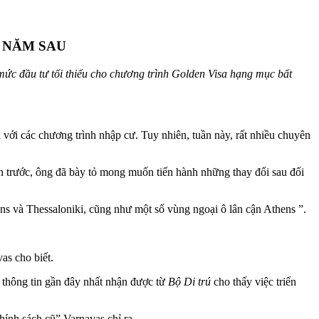
Ừ NĂM SAU
mức đầu tư tối thiểu cho chương trình Golden Visa hạng mục bất
 với các chương trình nhập cư. Tuy nhiên, tuần này, rất nhiều chuyên
n trước, ông đã bày tỏ mong muốn tiến hành những thay đổi sau đối
ns và Thessaloniki, cũng như một số vùng ngoại ô lân cận Athens ”.
as cho biết.
, thông tin gần đây nhất nhận được từ
Bộ Di trú
cho thấy việc triển
ính sách cũ” Varnavas chỉ ra.