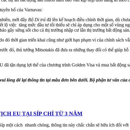
 tuyên bố của Varnavas:
 nhiên, mới đây
Bộ Di trú
đã lên kế hoạch điều chỉnh thời gian, dù chư
iết lộ việc tăng mức đầu tư tối thiểu sẽ chỉ áp dụng cho một số vùng 
o gây sửng sốt cho cả thị trường nhập cư lẫn thị trường bất động sản
 đó thời gian triển khai cũng như giới hạn phạm vi của chính sách vẫn
trước đó, thủ tướng Mitsotakis đã đưa ra những thay đổi có thể giúp hỗ
 đã tận dụng lợi thế của chương trình Golden Visa và mua bất động sản
vui lòng để lại thông tin tại mẫu đơn bên dưới. Bộ phận tư vấn của c
CH EU TẠI SÍP CHỈ TỪ 3 NĂM
íp một cách nhanh chóng, thông tin này chắc chắn sẽ hữu ích đối với