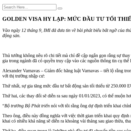
GOLDEN VISA HY LẠP: MỨC ĐẦU TƯ TỐI THIỂ
Vào ngày 12 tháng 9, IMI đã đưa tin về bài phát biểu bất ngờ của t
động sản.
Thủ tướng không nêu rõ chi tiết mà chỉ đề cập ngắn gọn rằng sự thay 
gia trong ngành đã có quyền truy cập vào các nguồn thông tin cụ thể 
Alexander Varnavas – Giám đốc hãng luật Varnavas – tiết lộ rằng tro
với thị trường nhập cư:
Thứ nhất, sự gia tăng mức đầu tư bất động sản tối thiểu từ 250.000 
Thứ hai, các thay đổi sẽ diễn ra sau ngày 01/01/2023, có thể muộn hơ
“
Bộ trưởng Bộ Phát triển
nói với tôi rằng ông dự định triển khai ch
Theo ông, điều này đồng nghĩa với việc thời gian triển khai quy định
khai có nhiều khả năng sẽ diễn ra khoảng vài tháng sau giao thừa, tha
Thứ ba, điều quan trọng là “những nhà đầu tư đã chuyển tiền cọc và