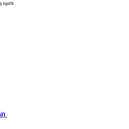
g người
ử)