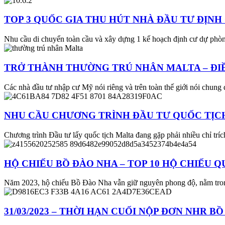
TOP 3 QUỐC GIA THU HÚT NHÀ ĐẦU TƯ ĐỊNH
Nhu cầu di chuyển toàn cầu và xây dựng 1 kế hoạch định cư dự ph
TRỞ THÀNH THƯỜNG TRÚ NHÂN MALTA – ĐIỀ
Các nhà đầu tư nhập cư Mỹ nói riêng và trên toàn thế giới nói chun
NHU CẦU CHƯƠNG TRÌNH ĐẦU TƯ QUỐC TỊC
Chương trình Đầu tư lấy quốc tịch Malta đang gặp phải nhiều chỉ trích
HỘ CHIẾU BỒ ĐÀO NHA – TOP 10 HỘ CHIẾU 
Năm 2023, hộ chiếu Bồ Đào Nha vẫn giữ nguyên phong độ, nằm trong t
31/03/2023 – THỜI HẠN CUỐI NỘP ĐƠN NHR B