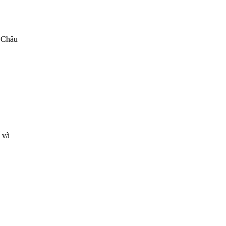
n Châu
 và