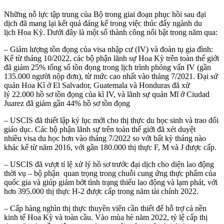
Những nỗ lực tập trung của Bộ trong giai đoạn phục hồi sau đại
dịch đã mang lại kết quả đáng kể trong việc thúc đẩy ngành du
lịch Hoa Kỳ. Dưới đây là một số thành công nổi bật trong năm qua:
– Giảm lượng tồn đọng của visa nhập cư (IV) và đoàn tụ gia đình:
Kể từ tháng 10/2022, các bộ phận lãnh sự Hoa Kỳ trên toàn thế giới
đã giảm 25% tổng số tồn đọng trong lịch trình phỏng vấn IV (gần
135.000 người nộp đơn), từ mức cao nhất vào tháng 7/2021. Đại sứ
quán Hoa Kì ở El Salvador, Guatemala và Honduras đã xử
lý 22.000 hồ sơ tồn đọng của kì IV, và lãnh sự quán Mĩ ở Ciudad
Juarez đã giảm gần 44% hồ sơ tồn đọng
– USCIS đã thiết lập kỷ lục mới cho thị thực du học sinh và trao đổi
giáo dục. Các bộ phận lãnh sự trên toàn thế giới đã xét duyệt
nhiều visa du học hơn vào tháng 7/2022 so với bất kỳ tháng nào
khác kể từ năm 2016, với gần 180.000 thị thực F, M và J được cấp.
– USCIS đã vượt tỉ lệ xử lý hồ sơ trước đại dịch cho diện lao động
thời vụ – bộ phận quan trọng trong chuỗi cung ứng thực phẩm của
quốc gia và giúp giảm bớt tình trạng thiếu lao động và lạm phát, với
hơn 395.000 thị thực H-2 được cấp trong năm tài chính 2022.
– Cấp hàng nghìn thị thực thuyền viên cần thiết để hỗ trợ cả nền
kinh tế Hoa Kỳ và toàn cầu. Vào mùa hè năm 2022, tỷ lệ cấp thị