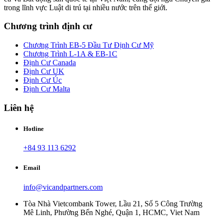
trong lĩnh vực Luật di trú tại nhiều nước trên thế giới.
Chương trình định cư
Chương Trình EB-5 Đầu Tư Định Cư Mỹ
Chương Trình L-1A & EB-1C
Định Cư Canada
Định Cư UK
Định Cư Úc
Định Cư Malta
Liên hệ
Hotline
+84 93 113 6292
Email
info@vicandpartners.com
Tòa Nhà Vietcombank Tower, Lầu 21, Số 5 Công Trường
Mê Linh, Phường Bến Nghé, Quận 1, HCMC, Viet Nam