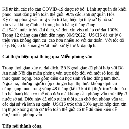
Kể từ khi các rào cản COVID-19 được rỡ bỏ, Lãnh sự quán đã khôi
phục hoạt động trên toàn thế giới. 96% các lãnh sự quán Hòa
Kỳ đang phỏng vấn ứng viên trở lại, hiện tại tỉ lệ xử lý hồ sơ
xin visa không định cư trung bình hàng tháng đang
đạt 94% mức trước đại dịch, và đơn xin visa nhập cư đạt 130%.
Trong 12 tháng qua (tính đến ngày 30/9/2022), USCIS đã xử lý 8
triệu visa không định cư, cao hơn nhiều so với dự đoán. Với tốc độ
này, Bộ có khả năng vượt mức xử lý trước đại dịch.
Cải thiện hiệu quả thông qua Miễn phỏng vấn
Trong thời gian xảy ra đại dịch, Bộ Ngoại giao đã phối hợp với Bộ
An ninh Nội địa miễn phỏng vấn trực tiếp đối với một số loại thị
thực quan trọng, bao gồm diện du học sinh và lao động tạm thời.
Ngoài ra, những người nộp đơn gia hạn thị thực không định cư
cùng hạng mục trong vòng 48 tháng (kể từ khi thị thực trước đó của
họ hết hạn) hiện có thể nộp đơn mà không cần phỏng vấn trực tiếp ở
nước sở tại. Điều này đã giúp giảm thời gian chờ đợi phỏng vấn tại
các đại sứ và lãnh sự quán. USCIS ước tính 30% người nộp đơn xin
thị thực không định cư trên toàn thế giới có thể đủ điều kiện để
được miễn phỏng vấn
Tiếp nối thành công