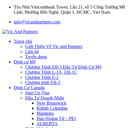
Tòa Nhà Vietcombank Tower, Lầu 21, số 5 Công Trường Mê
Linh, Phường Bến Nghé, Quận 1, HCMC, Viet Nam
info@vicandpartners.com
Trang chủ
Giới Thiệu Về Vic and Partners
Liên hệ
Tuyển dụng
Định cư Mỹ
Chương Trình EB-5 Đầu Tư Định Cư Mỹ
Chương Trình L-1A, EB-1C
Chương Trình E-2
Chương trình EB-3
Định Cư Canada
Start Up Visa
Đầu Tư Doanh Nhân
New Brunswick
British Columbia
Manitoba
Đảo Hoàng Tử – PEI
ALBERTA