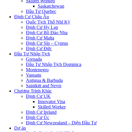
Skilled Worked
Saskatchewan
Đầu Tư Quebec
Định Cư Châu Âu
Quốc Tịch Thổ Nhĩ Kỳ
Định Cư Hy Lạp
Định Cư Bồ Đào Nha
Định Cư Malta
Định Cư Síp – Cyprus
Định Cư Đức
Đầu Tư Nhập Tịch
Grenada
Đầu Tư Nhập Tịch Dominica
Montenegro
Vanuatu
Antigua & Barbuda
Saintkitt and Nevis
Chương Trình Khác
Định Cư UK
Innovator Visa
Skilled Worker
Định Cư Ireland
Định Cư Úc
Định Cư Newzealand – Diện Đầu Tư
Dự án