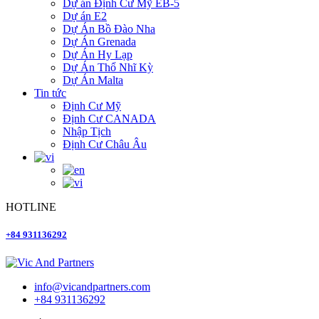
Dự án Định Cư Mỹ EB-5
Dự án E2
Dự Án Bồ Đào Nha
Dự Án Grenada
Dự Án Hy Lạp
Dự Án Thổ Nhĩ Kỳ
Dự Án Malta
Tin tức
Định Cư Mỹ
Định Cư CANADA
Nhập Tịch
Định Cư Châu Âu
HOTLINE
+84 931136292
info@vicandpartners.com
+84 931136292