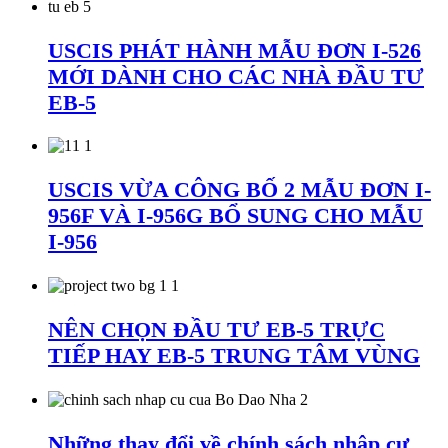
USCIS PHÁT HÀNH MẪU ĐƠN I-526
MỚI DÀNH CHO CÁC NHÀ ĐẦU TƯ
EB-5
USCIS VỪA CÔNG BỐ 2 MẪU ĐƠN I-
956F VÀ I-956G BỔ SUNG CHO MẪU
I-956
NÊN CHỌN ĐẦU TƯ EB-5 TRỰC
TIẾP HAY EB-5 TRUNG TÂM VÙNG
Những thay đổi về chính sách nhập cư