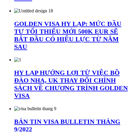
GOLDEN VISA HY LẠP: MỨC ĐẦU
TƯ TỐI THIỂU MỚI 500K EUR SẼ
BẮT ĐẦU CÓ HIỆU LỰC TỪ NĂM
SAU
HY LẠP HƯỞNG LỢI TỪ VIỆC BỒ
ĐÀO NHA, UK THAY ĐỔI CHÍNH
SÁCH VỀ CHƯƠNG TRÌNH GOLDEN
VISA
BẢN TIN VISA BULLETIN THÁNG
9/2022