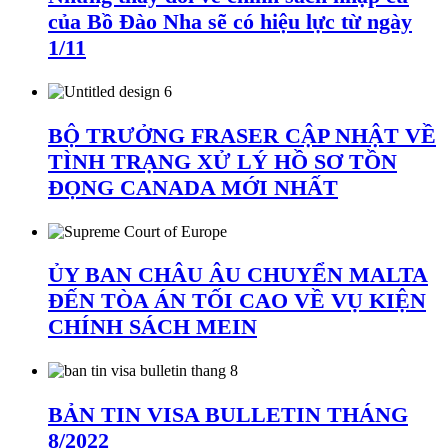
của Bồ Đào Nha sẽ có hiệu lực từ ngày
1/11
BỘ TRƯỞNG FRASER CẬP NHẬT VỀ
TÌNH TRẠNG XỬ LÝ HỒ SƠ TỒN
ĐỌNG CANADA MỚI NHẤT
ỦY BAN CHÂU ÂU CHUYỂN MALTA
ĐẾN TÒA ÁN TỐI CAO VỀ VỤ KIỆN
CHÍNH SÁCH MEIN
BẢN TIN VISA BULLETIN THÁNG
8/2022