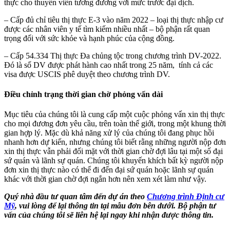
thực cho thuyền viên tương đương với mức trước đại dịch.
– Cấp đủ chỉ tiêu thị thực E-3 vào năm 2022 – loại thị thực nhập cư
được các nhân viên y tế tìm kiếm nhiều nhất – bộ phận rất quan
trọng đối với sức khỏe và hạnh phúc của cộng đồng.
– Cấp 54.334 Thị thực Đa chủng tộc trong chương trình DV-2022.
Đó là số DV được phát hành cao nhất trong 25 năm, tính cả các
visa được USCIS phê duyệt theo chương trình DV.
Điều chỉnh trạng thời gian chờ phỏng vấn dài
Mục tiêu của chúng tôi là cung cấp một cuộc phỏng vấn xin thị thực
cho mọi đương đơn yêu cầu, trên toàn thế giới, trong một khung thời
gian hợp lý. Mặc dù khả năng xử lý của chúng tôi đang phục hồi
nhanh hơn dự kiến, nhưng chúng tôi biết rằng những người nộp đơn
xin thị thực vẫn phải đối mặt với thời gian chờ đợi lâu tại một số đại
sứ quán và lãnh sự quán. Chúng tôi khuyến khích bất kỳ người nộp
đơn xin thị thực nào có thể đi đến đại sứ quán hoặc lãnh sự quán
khác với thời gian chờ đợi ngắn hơn nên xem xét làm như vậy.
Quý nhà đầu tư quan tâm đến dự án
theo
Chương trình Định cư
Mỹ
,
vui lòng để lại thông tin tại mẫu đơn bên dưới. Bộ phận tư
vấn của chúng tôi sẽ liên hệ lại ngay khi nhận được thông tin.