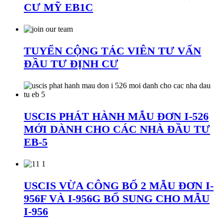
CƯ MỸ EB1C
TUYỂN CỘNG TÁC VIÊN TƯ VẤN
ĐẦU TƯ ĐỊNH CƯ
USCIS PHÁT HÀNH MẪU ĐƠN I-526
MỚI DÀNH CHO CÁC NHÀ ĐẦU TƯ
EB-5
USCIS VỪA CÔNG BỐ 2 MẪU ĐƠN I-
956F VÀ I-956G BỔ SUNG CHO MẪU
I-956