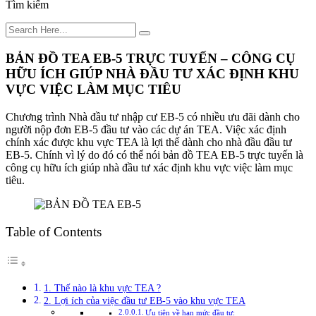
Tìm kiếm
BẢN ĐỒ TEA EB-5 TRỰC TUYẾN – CÔNG CỤ
HỮU ÍCH GIÚP NHÀ ĐẦU TƯ XÁC ĐỊNH KHU
VỰC VIỆC LÀM MỤC TIÊU
Chương trình Nhà đầu tư nhập cư EB-5 có nhiều ưu đãi dành cho
người nộp đơn EB-5 đầu tư vào các dự án TEA. Việc xác định
chính xác được khu vực TEA là lợi thế dành cho nhà đầu đầu tư
EB-5. Chính vì lý do đó có thể nói bản đồ TEA EB-5 trực tuyến là
công cụ hữu ích giúp nhà đầu tư xác định khu vực việc làm mục
tiêu.
Table of Contents
1. Thế nào là khu vực TEA ?
2. Lợi ích của việc đầu tư EB-5 vào khu vực TEA
Ưu tiên về hạn mức đầu tư: