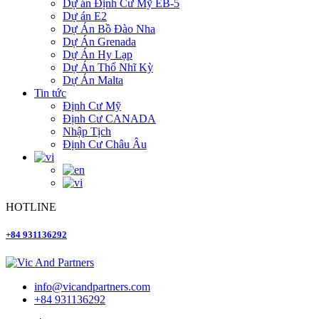
Dự án Định Cư Mỹ EB-5
Dự án E2
Dự Án Bồ Đào Nha
Dự Án Grenada
Dự Án Hy Lạp
Dự Án Thổ Nhĩ Kỳ
Dự Án Malta
Tin tức
Định Cư Mỹ
Định Cư CANADA
Nhập Tịch
Định Cư Châu Âu
HOTLINE
+84 931136292
info@vicandpartners.com
+84 931136292