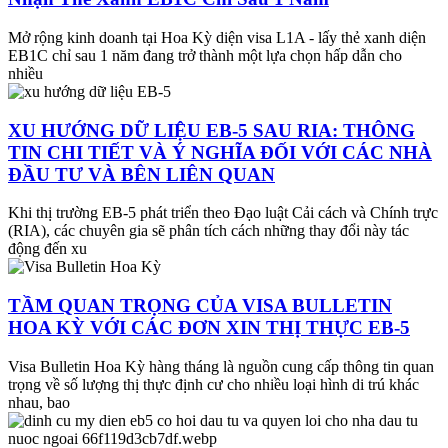
Mở rộng kinh doanh tại Hoa Kỳ diện visa L1A - lấy thẻ xanh diện
EB1C chỉ sau 1 năm đang trở thành một lựa chọn hấp dẫn cho
nhiều
XU HƯỚNG DỮ LIỆU EB-5 SAU RIA: THÔNG
TIN CHI TIẾT VÀ Ý NGHĨA ĐỐI VỚI CÁC NHÀ
ĐẦU TƯ VÀ BÊN LIÊN QUAN
Khi thị trường EB-5 phát triển theo Đạo luật Cải cách và Chính trực
(RIA), các chuyên gia sẽ phân tích cách những thay đổi này tác
động đến xu
TẦM QUAN TRỌNG CỦA VISA BULLETIN
HOA KỲ VỚI CÁC ĐƠN XIN THỊ THỰC EB-5
Visa Bulletin Hoa Kỳ hàng tháng là nguồn cung cấp thông tin quan
trọng về số lượng thị thực định cư cho nhiều loại hình di trú khác
nhau, bao