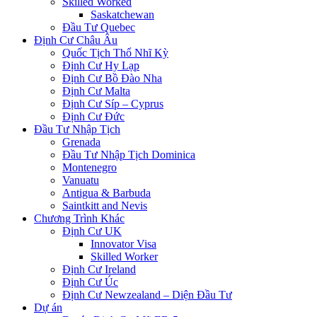
Skilled Worked
Saskatchewan
Đầu Tư Quebec
Định Cư Châu Âu
Quốc Tịch Thổ Nhĩ Kỳ
Định Cư Hy Lạp
Định Cư Bồ Đào Nha
Định Cư Malta
Định Cư Síp – Cyprus
Định Cư Đức
Đầu Tư Nhập Tịch
Grenada
Đầu Tư Nhập Tịch Dominica
Montenegro
Vanuatu
Antigua & Barbuda
Saintkitt and Nevis
Chương Trình Khác
Định Cư UK
Innovator Visa
Skilled Worker
Định Cư Ireland
Định Cư Úc
Định Cư Newzealand – Diện Đầu Tư
Dự án