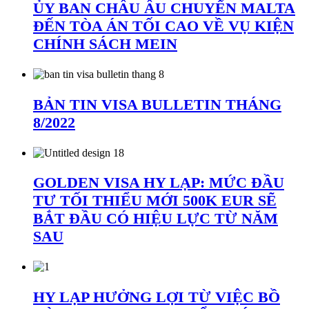
ỦY BAN CHÂU ÂU CHUYỂN MALTA
ĐẾN TÒA ÁN TỐI CAO VỀ VỤ KIỆN
CHÍNH SÁCH MEIN
BẢN TIN VISA BULLETIN THÁNG
8/2022
GOLDEN VISA HY LẠP: MỨC ĐẦU
TƯ TỐI THIỂU MỚI 500K EUR SẼ
BẮT ĐẦU CÓ HIỆU LỰC TỪ NĂM
SAU
HY LẠP HƯỞNG LỢI TỪ VIỆC BỒ