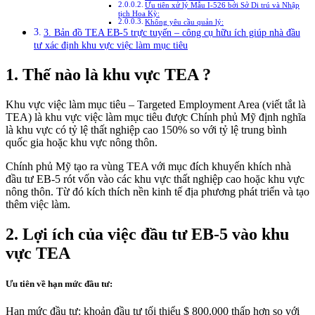
Ưu tiên xử lý Mẫu I-526 bởi Sở Di trú và Nhập
tịch Hoa Kỳ:
Không yêu cầu quản lý:
3. Bản đồ TEA EB-5 trực tuyến – công cụ hữu ích giúp nhà đầu
tư xác định khu vực việc làm mục tiêu
1. Thế nào là khu vực TEA ?
Khu vực việc làm mục tiêu – Targeted Employment Area (viết tắt là
TEA) là khu vực việc làm mục tiêu được Chính phủ Mỹ định nghĩa
là khu vực có tỷ lệ thất nghiệp cao 150% so với tỷ lệ trung bình
quốc gia hoặc khu vực nông thôn.
Chính phủ Mỹ tạo ra vùng TEA với mục đích khuyến khích nhà
đầu tư EB-5 rót vốn vào các khu vực thất nghiệp cao hoặc khu vực
nông thôn. Từ đó kích thích nền kinh tế địa phương phát triển và tạo
thêm việc làm.
2. Lợi ích của việc đầu tư EB-5 vào khu
vực TEA
Ưu tiên về hạn mức đầu tư:
Hạn mức đầu tư: khoản đầu tư tối thiểu $ 800.000 thấp hơn so với