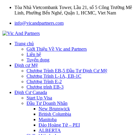
Tòa Nhà Vietcombank Tower, Lầu 21, số 5 Công Trường Mê
Linh, Phường Bến Nghé, Quận 1, HCMC, Viet Nam
info@vicandpartners.com
Trang chủ
Giới Thiệu Về Vic and Partners
Liên hệ
Tuyển dụng
Định cư Mỹ
Chương Trình EB-5 Đầu Tư Định Cư Mỹ
Chương Trình L-1A, EB-1C
Chương Trình E-2
Chương trình EB-3
Định Cư Canada
Start Up Visa
Đầu Tư Doanh Nhân
New Brunswick
British Columbia
Manitoba
Đảo Hoàng Tử – PEI
ALBERTA