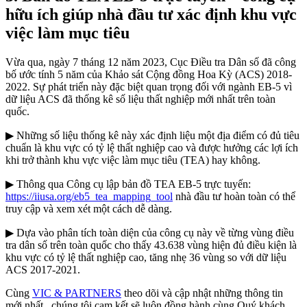
hữu ích giúp nhà đầu tư xác định khu vực
việc làm mục tiêu
Vừa qua, ngày 7 tháng 12 năm 2023, Cục Điều tra Dân số đã công
bố ước tính 5 năm của Khảo sát Cộng đồng Hoa Kỳ (ACS) 2018-
2022. Sự phát triển này đặc biệt quan trọng đối với ngành EB-5 vì
dữ liệu ACS đã thống kê số liệu thất nghiệp mới nhất trên toàn
quốc.
▶ Những số liệu thống kê này xác định liệu một địa điểm có đủ tiêu
chuẩn là khu vực có tỷ lệ thất nghiệp cao và được hưởng các lợi ích
khi trở thành khu vực việc làm mục tiêu (TEA) hay không.
▶ Thông qua Công cụ lập bản đồ TEA EB-5 trực tuyến:
https://iiusa.org/eb5_tea_mapping_tool
nhà đầu tư hoàn toàn có thể
truy cập và xem xét một cách dễ dàng.
▶ Dựa vào phân tích toàn diện của công cụ này về từng vùng điều
tra dân số trên toàn quốc cho thấy 43.638 vùng hiện đủ điều kiện là
khu vực có tỷ lệ thất nghiệp cao, tăng nhẹ 36 vùng so với dữ liệu
ACS 2017-2021.
Cùng
VIC & PARTNERS
theo dõi và cập nhật những thông tin
mới nhất , chúng tôi cam kết sẽ luôn đồng hành cùng Quý khách