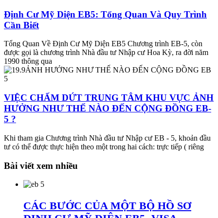
Định Cư Mỹ Diện EB5: Tổng Quan Và Quy Trình
Cần Biết
Tổng Quan Về Định Cư Mỹ Diện EB5 Chương trình EB-5, còn
được gọi là chương trình Nhà đầu tư Nhập cư Hoa Kỳ, ra đời năm
1990 thông qua
VIỆC CHẤM DỨT TRUNG TÂM KHU VỰC ẢNH
HƯỞNG NHƯ THẾ NÀO ĐẾN CỘNG ĐỒNG EB-
5 ?
Khi tham gia Chương trình Nhà đầu tư Nhập cư EB - 5, khoản đầu
tư có thể được thực hiện theo một trong hai cách: trực tiếp ( riêng
Bài viết xem nhiều
CÁC BƯỚC CỦA MỘT BỘ HỒ SƠ