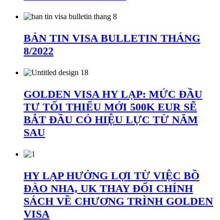
BẢN TIN VISA BULLETIN THÁNG
8/2022
GOLDEN VISA HY LẠP: MỨC ĐẦU
TƯ TỐI THIỂU MỚI 500K EUR SẼ
BẮT ĐẦU CÓ HIỆU LỰC TỪ NĂM
SAU
HY LẠP HƯỞNG LỢI TỪ VIỆC BỒ
ĐÀO NHA, UK THAY ĐỔI CHÍNH
SÁCH VỀ CHƯƠNG TRÌNH GOLDEN
VISA