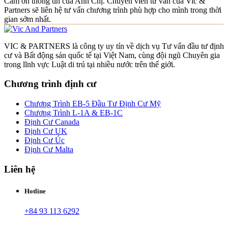
Cảm ơn thông tin của Anh Chị. Chuyên viên tư vấn của Vic &
Partners sẽ liên hệ tư vấn chương trình phù hợp cho mình trong thời
gian sớm nhất.
VIC & PARTNERS là công ty uy tín về dịch vụ Tư vấn đầu tư định
cư và Bất động sản quốc tế tại Việt Nam, cùng đội ngũ Chuyên gia
trong lĩnh vực Luật di trú tại nhiều nước trên thế giới.
Chương trình định cư
Chương Trình EB-5 Đầu Tư Định Cư Mỹ
Chương Trình L-1A & EB-1C
Định Cư Canada
Định Cư UK
Định Cư Úc
Định Cư Malta
Liên hệ
Hotline
+84 93 113 6292