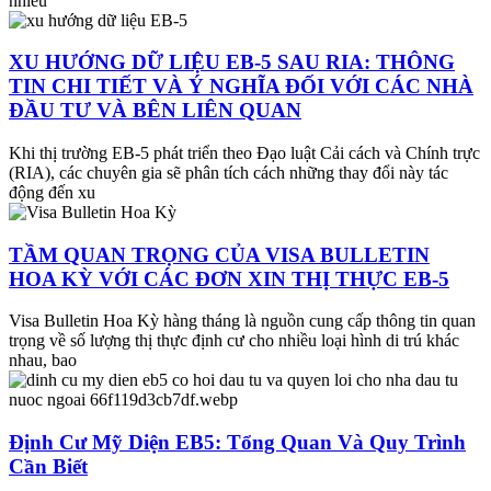
nhiều
XU HƯỚNG DỮ LIỆU EB-5 SAU RIA: THÔNG
TIN CHI TIẾT VÀ Ý NGHĨA ĐỐI VỚI CÁC NHÀ
ĐẦU TƯ VÀ BÊN LIÊN QUAN
Khi thị trường EB-5 phát triển theo Đạo luật Cải cách và Chính trực
(RIA), các chuyên gia sẽ phân tích cách những thay đổi này tác
động đến xu
TẦM QUAN TRỌNG CỦA VISA BULLETIN
HOA KỲ VỚI CÁC ĐƠN XIN THỊ THỰC EB-5
Visa Bulletin Hoa Kỳ hàng tháng là nguồn cung cấp thông tin quan
trọng về số lượng thị thực định cư cho nhiều loại hình di trú khác
nhau, bao
Định Cư Mỹ Diện EB5: Tổng Quan Và Quy Trình
Cần Biết