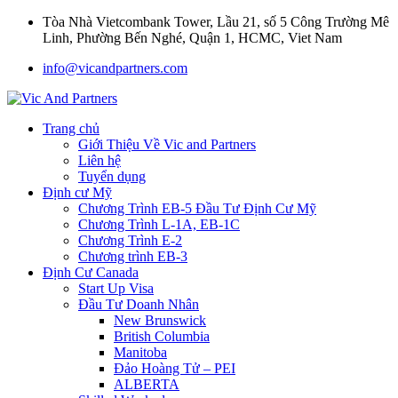
Tòa Nhà Vietcombank Tower, Lầu 21, số 5 Công Trường Mê
Linh, Phường Bến Nghé, Quận 1, HCMC, Viet Nam
info@vicandpartners.com
Trang chủ
Giới Thiệu Về Vic and Partners
Liên hệ
Tuyển dụng
Định cư Mỹ
Chương Trình EB-5 Đầu Tư Định Cư Mỹ
Chương Trình L-1A, EB-1C
Chương Trình E-2
Chương trình EB-3
Định Cư Canada
Start Up Visa
Đầu Tư Doanh Nhân
New Brunswick
British Columbia
Manitoba
Đảo Hoàng Tử – PEI
ALBERTA