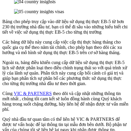
Bảng cho phép truy cập vào dữ liệu sử dụng thị thực EB-5 từ hơn
230 thị trường nhà đầu tư, bạn có thể đi sâu vào những hiểu biết chi
tiết về việc sử dụng thị thực EB-5 cho từng thị trường
Các bảng dữ liệu này cung cấp việc cấp thị thực hàng tháng cho
quốc gia cụ thể theo năm tài chính, cho phép bạn theo dõi các xu
hướng và mô hình sử dụng thị thực EB-5 trên cơ sở hàng tháng.
Ngoài ra, bảng điều khiển cung cấp dữ liệu sử dụng thị thực EB-5
lịch sử được phân loại theo điều chỉnh trạng thái so với quá trình xử
lý của lãnh sự quán. Phân tích này cung cấp bối cảnh có giá trị và
giúp bạn phân tích sự phân bổ các phương thức sử dụng thị thực
cho từng thị trường nhà đầu tư theo thời gian.
Cùng
VIC & PARTNERS
theo dõi và cập nhật những thông tin
mới nhất , chúng tôi cam kết sẽ luôn đồng hành cùng Quý khách
hàng trong suốt chặng đường, hãy liên hệ để nhận được tư vấn miễn
phí.
Quý nhà đầu tư quan tâm có thể liên hệ VIC & PARTNERS để
được tư vấn hoặc để lại thông tin tại mẫu đơn bên dưới. Bộ phận tư
vấn của chúng tôi sẽ liên hệ lại ngay khi nhận được thông tin.