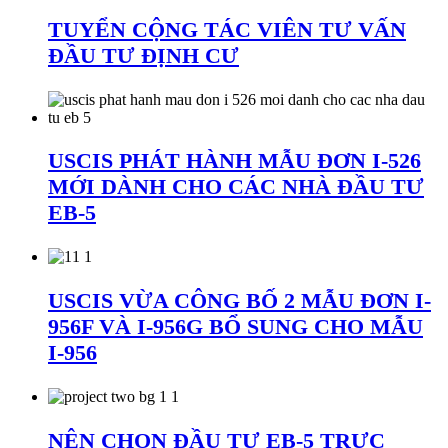
TUYỂN CỘNG TÁC VIÊN TƯ VẤN
ĐẦU TƯ ĐỊNH CƯ
USCIS PHÁT HÀNH MẪU ĐƠN I-526
MỚI DÀNH CHO CÁC NHÀ ĐẦU TƯ
EB-5
USCIS VỪA CÔNG BỐ 2 MẪU ĐƠN I-
956F VÀ I-956G BỔ SUNG CHO MẪU
I-956
NÊN CHỌN ĐẦU TƯ EB-5 TRỰC