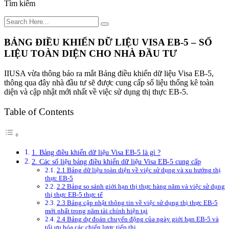
Tìm kiếm
BẢNG ĐIỀU KHIỂN DỮ LIỆU VISA EB-5 – SỐ
LIỆU TOÀN DIỆN CHO NHÀ ĐẦU TƯ
IIUSA vừa thông báo ra mắt Bảng điều khiển dữ liệu Visa EB-5,
thông qua đây nhà đầu tư sẽ được cung cấp số liệu thống kê toàn
diện và cập nhật mới nhất về việc sử dụng thị thực EB-5.
Table of Contents
1. Bảng điều khiển dữ liệu Visa EB-5 là gì ?
2. Các số liệu bảng điều khiển dữ liệu Visa EB-5 cung cấp
2.1 Bảng dữ liệu toàn diện về việc sử dụng và xu hướng thị
thực EB-5
2.2 Bảng so sánh giới hạn thị thực hàng năm và việc sử dụng
thị thực EB-5 thực tế
2.3 Bảng cập nhật thông tin về việc sử dụng thị thực EB-5
mới nhất trong năm tài chính hiện tại
2.4 Bảng dự đoán chuyển động của ngày giới hạn EB-5 và
tối ưu hóa các chiến lược tiếp thị