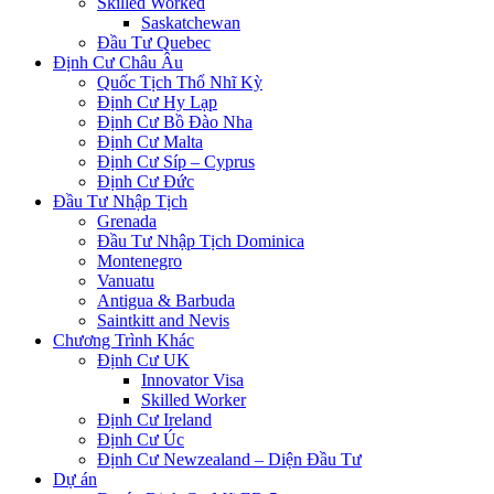
Skilled Worked
Saskatchewan
Đầu Tư Quebec
Định Cư Châu Âu
Quốc Tịch Thổ Nhĩ Kỳ
Định Cư Hy Lạp
Định Cư Bồ Đào Nha
Định Cư Malta
Định Cư Síp – Cyprus
Định Cư Đức
Đầu Tư Nhập Tịch
Grenada
Đầu Tư Nhập Tịch Dominica
Montenegro
Vanuatu
Antigua & Barbuda
Saintkitt and Nevis
Chương Trình Khác
Định Cư UK
Innovator Visa
Skilled Worker
Định Cư Ireland
Định Cư Úc
Định Cư Newzealand – Diện Đầu Tư
Dự án