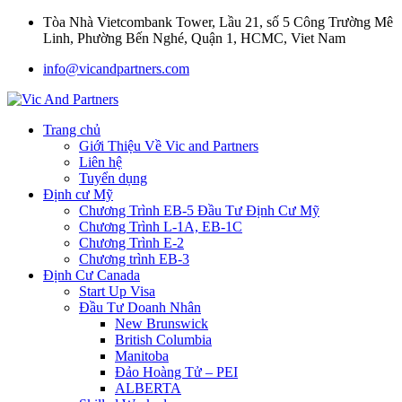
Tòa Nhà Vietcombank Tower, Lầu 21, số 5 Công Trường Mê
Linh, Phường Bến Nghé, Quận 1, HCMC, Viet Nam
info@vicandpartners.com
Trang chủ
Giới Thiệu Về Vic and Partners
Liên hệ
Tuyển dụng
Định cư Mỹ
Chương Trình EB-5 Đầu Tư Định Cư Mỹ
Chương Trình L-1A, EB-1C
Chương Trình E-2
Chương trình EB-3
Định Cư Canada
Start Up Visa
Đầu Tư Doanh Nhân
New Brunswick
British Columbia
Manitoba
Đảo Hoàng Tử – PEI
ALBERTA