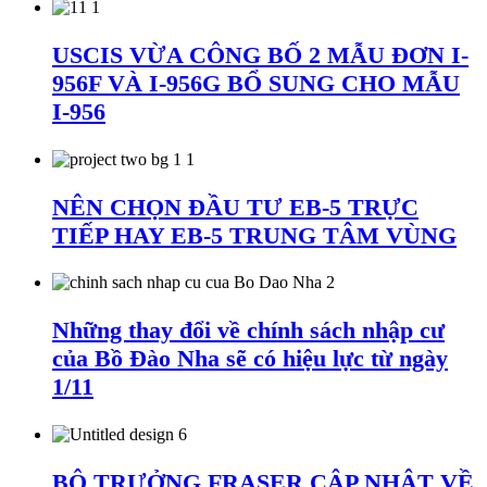
USCIS VỪA CÔNG BỐ 2 MẪU ĐƠN I-
956F VÀ I-956G BỔ SUNG CHO MẪU
I-956
NÊN CHỌN ĐẦU TƯ EB-5 TRỰC
TIẾP HAY EB-5 TRUNG TÂM VÙNG
Những thay đổi về chính sách nhập cư
của Bồ Đào Nha sẽ có hiệu lực từ ngày
1/11
BỘ TRƯỞNG FRASER CẬP NHẬT VỀ