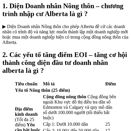
1. Diện Doanh nhân Nông thôn – chương
trình nhập cư Alberta là gì ?
▶ Diện Doanh nhân Nông thôn cho phép Alberta đề cử các doanh
nhân có trình độ và năng lực muốn thành lập một doanh nghiệp mới
hoặc mua một doanh nghiệp hiện có trong cộng đồng nông thôn của
Alberta.
2. Các yếu tố tăng điểm EOI – tăng cơ hội
thành công diện đầu tư doanh nhân
alberta là gì ?
Tiêu chuẩn
Mô tả
Điểm
Yếu tố Nông thôn (25 điểm)
Cộng đồng nông thôn
Cộng đồng bên
ngoài Khu vực đô thị điều tra dân số
Edmonton và Calgary và quy mô dân
Địa điểm
số dưới 100.000 người (tối thiểu bắt
kinh doanh
buộc)
(Tối đa 25
Cấp 1: Dưới 10.000 dân
25
điểm)
Yêu
cầu bắt buộc
Cấp 2: 10.001 đến 50.000 dân
17