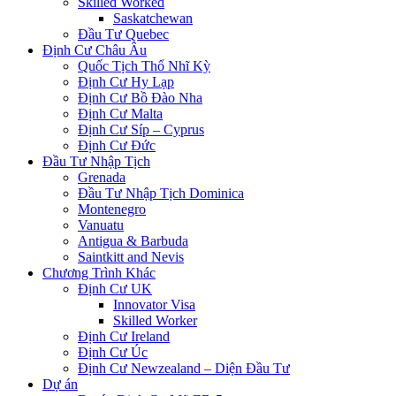
Skilled Worked
Saskatchewan
Đầu Tư Quebec
Định Cư Châu Âu
Quốc Tịch Thổ Nhĩ Kỳ
Định Cư Hy Lạp
Định Cư Bồ Đào Nha
Định Cư Malta
Định Cư Síp – Cyprus
Định Cư Đức
Đầu Tư Nhập Tịch
Grenada
Đầu Tư Nhập Tịch Dominica
Montenegro
Vanuatu
Antigua & Barbuda
Saintkitt and Nevis
Chương Trình Khác
Định Cư UK
Innovator Visa
Skilled Worker
Định Cư Ireland
Định Cư Úc
Định Cư Newzealand – Diện Đầu Tư
Dự án