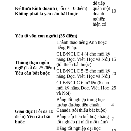
để tiếp
Kế thừa kinh doanh
(Tối đa 10 điểm)
quản một
10
Không phải là yêu cầu bắt buộc
doanh
nghiệp
hiện có
Yếu tố vốn con người (35 điểm)
Thành thạo tiếng Anh hoặc
tiếng Pháp:
CLB/NCLC 4 (4 cho mỗi kỹ
năng Đọc, Viết, Học và Nói)
15
Thông thạo ngôn
(tối thiểu bắt buộc)
ngữ
(Tối đa 25 điểm)
CLB/NCLC 5 (5 cho mỗi kỹ
Yêu cầu bắt buộc
20
năng Đọc, Viết, Học và Nói)
CLB/NCLC 6 trở lên (6 cho
mỗi kỹ năng Đọc, Viết, Học
25
và Nói)
Bằng tốt nghiệp trung học
tương đương tiêu chuẩn
4
Canada (tối thiểu bắt buộc)
Giáo dục
(Tối đa 10
điểm)
Yêu cầu bắt
Bằng cấp liên kết hoặc bằng
7
buộc
tốt nghiệp (ít nhất một năm)
Bằng tốt nghiệp đại học
10