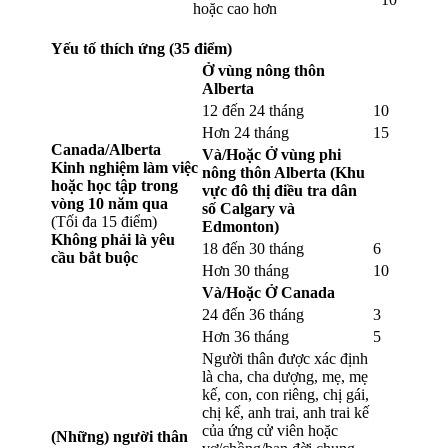
hoặc cao hơn
Yếu tố thích ứng (35 điểm)
Ở vùng nông thôn
Alberta
12 đến 24 tháng
10
Hơn 24 tháng
15
Canada/Alberta
Và/Hoặc
Ở vùng phi
Kinh nghiệm làm việc
nông thôn Alberta (Khu
hoặc học tập trong
vực đô thị điều tra dân
vòng 10 năm qua
số Calgary và
(Tối đa 15 điểm)
Edmonton)
Không phải là yêu
18 đến 30 tháng
6
cầu bắt buộc
Hơn 30 tháng
10
Và/Hoặc
Ở Canada
24 đến 36 tháng
3
Hơn 36 tháng
5
Người thân được xác định
là cha, cha dượng, mẹ, mẹ
kế, con, con riêng, chị gái,
chị kế, anh trai, anh trai kế
của ứng cử viên hoặc
(Những) người thân