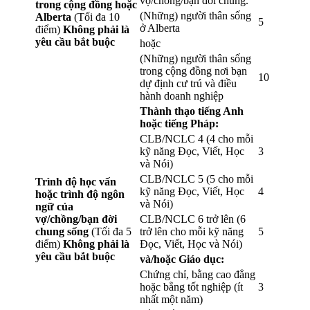
vợ/chồng/bạn đời chung.
trong cộng đồng hoặc
(Những) người thân sống
Alberta
(Tối đa 10
5
ở Alberta
điểm)
Không phải là
yêu cầu bắt buộc
hoặc
(Những) người thân sống
trong cộng đồng nơi bạn
10
dự định cư trú và điều
hành doanh nghiệp
Thành thạo tiếng Anh
hoặc tiếng Pháp:
CLB/NCLC 4 (4 cho mỗi
kỹ năng Đọc, Viết, Học
3
và Nói)
CLB/NCLC 5 (5 cho mỗi
Trình độ học vấn
kỹ năng Đọc, Viết, Học
4
hoặc trình độ ngôn
và Nói)
ngữ của
vợ/chồng/bạn đời
CLB/NCLC 6 trở lên (6
chung sống
(Tối đa 5
trở lên cho mỗi kỹ năng
5
điểm)
Không phải là
Đọc, Viết, Học và Nói)
yêu cầu bắt buộc
và/hoặc Giáo dục:
Chứng chỉ, bằng cao đẳng
hoặc bằng tốt nghiệp (ít
3
nhất một năm)