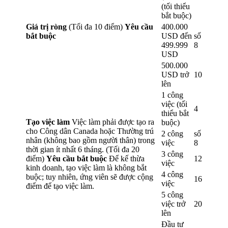
(tối thiểu
bắt buộc)
Giá trị ròng
(Tối đa 10 điểm)
Yêu cầu
400.000
bắt buộc
USD đến
số
499.999
8
USD
500.000
USD trở
10
lên
1 công
việc (tối
4
thiểu bắt
Tạo việc làm
Việc làm phải được tạo ra
buộc)
cho Công dân Canada hoặc Thường trú
2 công
số
nhân (không bao gồm người thân) trong
việc
8
thời gian ít nhất 6 tháng. (Tối đa 20
3 công
điểm)
Yêu cầu bắt buộc
Để kế thừa
12
việc
kinh doanh, tạo việc làm là không bắt
4 công
buộc; tuy nhiên, ứng viên sẽ được cộng
16
việc
điểm để tạo việc làm.
5 công
việc trở
20
lên
Đầu tư