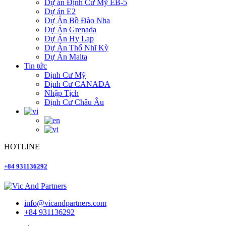
Dự án Định Cư Mỹ EB-5
Dự án E2
Dự Án Bồ Đào Nha
Dự Án Grenada
Dự Án Hy Lạp
Dự Án Thổ Nhĩ Kỳ
Dự Án Malta
Tin tức
Định Cư Mỹ
Định Cư CANADA
Nhập Tịch
Định Cư Châu Âu
HOTLINE
+84 931136292
info@vicandpartners.com
+84 931136292