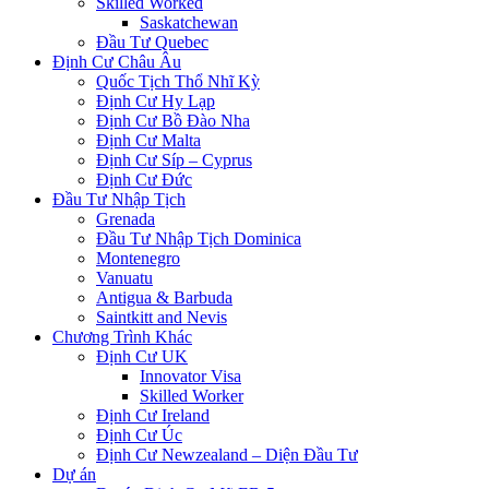
Skilled Worked
Saskatchewan
Đầu Tư Quebec
Định Cư Châu Âu
Quốc Tịch Thổ Nhĩ Kỳ
Định Cư Hy Lạp
Định Cư Bồ Đào Nha
Định Cư Malta
Định Cư Síp – Cyprus
Định Cư Đức
Đầu Tư Nhập Tịch
Grenada
Đầu Tư Nhập Tịch Dominica
Montenegro
Vanuatu
Antigua & Barbuda
Saintkitt and Nevis
Chương Trình Khác
Định Cư UK
Innovator Visa
Skilled Worker
Định Cư Ireland
Định Cư Úc
Định Cư Newzealand – Diện Đầu Tư
Dự án