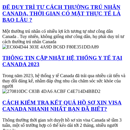
ĐỂ DUY TRÌ TƯ CÁCH THƯỜNG TRÚ NHÂN
CANADA, THỜI GIAN CÓ MẶT THỰC TẾ LÀ
BAO LÂU ?
Một thường trú nhân có nhiều lợi ích tương tự như công dân
Canada . Tuy nhiên, không giống như công dân, họ phải duy trì tư
cách thường trú nhân Canada
THÔNG TIN CẬP NHẬT HỆ THỐNG Y TẾ TẠI
CANADA 2023
Trong năm 2023, hệ thống y tế Canada đã trải qua nhiều cải tiến và
thay đổi đáng kể, nhằm đáp ứng nhu cầu chăm sóc sức khỏe của
người
CÁCH KIỂM TRA KẾT QUẢ HỒ SƠ XIN VISA
CANADA NHANH NHẤT BẠN ĐÃ BIẾT?
Thông thường thời gian xét duyệt hồ sơ xin visa Canada sẽ tầm 3
tuần, một số trường hợp có thể kéo dài tới 2 tháng, nhiều người