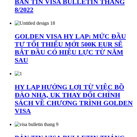
BẢN TIN VISA BULLETIN THÁNG
8/2022
GOLDEN VISA HY LẠP: MỨC ĐẦU
TƯ TỐI THIỂU MỚI 500K EUR SẼ
BẮT ĐẦU CÓ HIỆU LỰC TỪ NĂM
SAU
HY LẠP HƯỞNG LỢI TỪ VIỆC BỒ
ĐÀO NHA, UK THAY ĐỔI CHÍNH
SÁCH VỀ CHƯƠNG TRÌNH GOLDEN
VISA