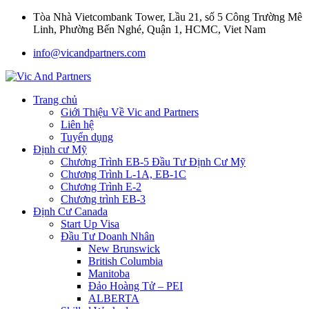
Tòa Nhà Vietcombank Tower, Lầu 21, số 5 Công Trường Mê
Linh, Phường Bến Nghé, Quận 1, HCMC, Viet Nam
info@vicandpartners.com
Trang chủ
Giới Thiệu Về Vic and Partners
Liên hệ
Tuyển dụng
Định cư Mỹ
Chương Trình EB-5 Đầu Tư Định Cư Mỹ
Chương Trình L-1A, EB-1C
Chương Trình E-2
Chương trình EB-3
Định Cư Canada
Start Up Visa
Đầu Tư Doanh Nhân
New Brunswick
British Columbia
Manitoba
Đảo Hoàng Tử – PEI
ALBERTA