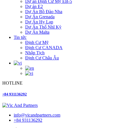
Dự án Định Cư Mỹ EB-5
Dự án E2
Dự Án Bồ Đào Nha
Dự Án Grenada
Dự Án Hy Lạp
Dự Án Thổ Nhĩ Kỳ
Dự Án Malta
Tin tức
Định Cư Mỹ
Định Cư CANADA
Nhập Tịch
Định Cư Châu Âu
HOTLINE
+84 931136292
info@vicandpartners.com
+84 931136292