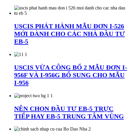
USCIS PHÁT HÀNH MẪU ĐƠN I-526
MỚI DÀNH CHO CÁC NHÀ ĐẦU TƯ
EB-5
USCIS VỪA CÔNG BỐ 2 MẪU ĐƠN I-
956F VÀ I-956G BỔ SUNG CHO MẪU
I-956
NÊN CHỌN ĐẦU TƯ EB-5 TRỰC
TIẾP HAY EB-5 TRUNG TÂM VÙNG