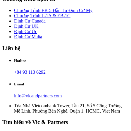
Chương Trình EB-5 Đầu Tư Định Cư Mỹ
Chương Trình L-1A & EB-1C
Định Cư Canada
Định Cư UK
Định Cư Úc
Định Cư Malta
Liên hệ
Hotline
+84 93 113 6292
Email
info@vicandpartners.com
Tòa Nhà Vietcombank Tower, Lầu 21, Số 5 Công Trường
Mê Linh, Phường Bến Nghé, Quận 1, HCMC, Viet Nam
Tìm hiểu về Vic & Partners