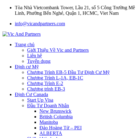
Tòa Nhà Vietcombank Tower, Lầu 21, số 5 Công Trường Mê
Linh, Phường Bến Nghé, Quận 1, HCMC, Viet Nam
info@vicandpartners.com
Trang chủ
Giới Thiệu Về Vic and Partners
Liên hệ
Tuyển dụng
Định cư Mỹ
Chương Trình EB-5 Đầu Tư Định Cư Mỹ
Chương Trình L-1A, EB-1C
Chương Trình E-2
Chương trình EB-3
Định Cư Canada
Start Up Visa
Đầu Tư Doanh Nhân
New Brunswick
British Columbia
Manitoba
Đảo Hoàng Tử – PEI
ALBERTA