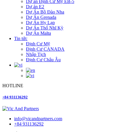
Dự án Định Cư Mỹ EB-5
Dự án E2
Dự Án Bồ Đào Nha
Dự Án Grenada
Dự Án Hy Lạp
Dự Án Thổ Nhĩ Kỳ
Dự Án Malta
Tin tức
Định Cư Mỹ
Định Cư CANADA
Nhập Tịch
Định Cư Châu Âu
HOTLINE
+84 931136292
info@vicandpartners.com
+84 931136292