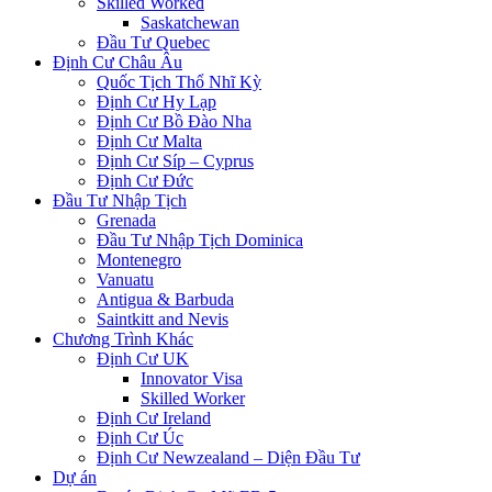
Skilled Worked
Saskatchewan
Đầu Tư Quebec
Định Cư Châu Âu
Quốc Tịch Thổ Nhĩ Kỳ
Định Cư Hy Lạp
Định Cư Bồ Đào Nha
Định Cư Malta
Định Cư Síp – Cyprus
Định Cư Đức
Đầu Tư Nhập Tịch
Grenada
Đầu Tư Nhập Tịch Dominica
Montenegro
Vanuatu
Antigua & Barbuda
Saintkitt and Nevis
Chương Trình Khác
Định Cư UK
Innovator Visa
Skilled Worker
Định Cư Ireland
Định Cư Úc
Định Cư Newzealand – Diện Đầu Tư
Dự án