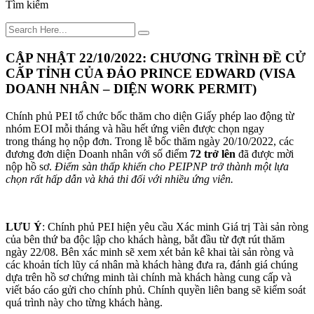
Tìm kiếm
CẬP NHẬT 22/10/2022: CHƯƠNG TRÌNH ĐỀ CỬ
CẤP TỈNH CỦA ĐẢO PRINCE EDWARD (VISA
DOANH NHÂN – DIỆN WORK PERMIT)
Chính phủ PEI tổ chức bốc thăm cho diện Giấy phép lao động từ
nhóm EOI mỗi tháng và hầu hết ứng viên được chọn ngay
trong tháng họ nộp đơn. Trong lễ bốc thăm ngày 20/10/2022, các
đương đơn diện Doanh nhân với số điểm
72 trở lên
đã được mời
nộp hồ sơ.
Điểm sàn thấp khiến cho PEIPNP trở thành một lựa
chọn rất hấp dẫn và khả thi đối với nhiều ứng viên.
LƯU Ý
: Chính phủ PEI hiện yêu cầu Xác minh Giá trị Tài sản ròng
của bên thứ ba độc lập cho khách hàng, bắt đầu từ đợt rút thăm
ngày 22/08. Bên xác minh sẽ xem xét bản kê khai tài sản ròng và
các khoản tích lũy cá nhân mà khách hàng đưa ra, đánh giá chúng
dựa trên hồ sơ chứng minh tài chính mà khách hàng cung cấp và
viết báo cáo gửi cho chính phủ. Chính quyền liên bang sẽ kiểm soát
quá trình này cho từng khách hàng.