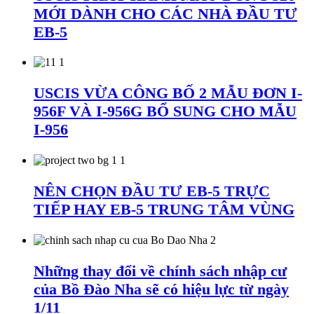
MỚI DÀNH CHO CÁC NHÀ ĐẦU TƯ
EB-5
USCIS VỪA CÔNG BỐ 2 MẪU ĐƠN I-
956F VÀ I-956G BỔ SUNG CHO MẪU
I-956
NÊN CHỌN ĐẦU TƯ EB-5 TRỰC
TIẾP HAY EB-5 TRUNG TÂM VÙNG
Những thay đổi về chính sách nhập cư
của Bồ Đào Nha sẽ có hiệu lực từ ngày
1/11