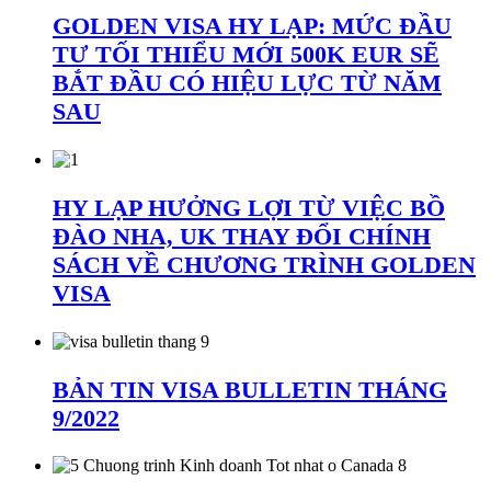
GOLDEN VISA HY LẠP: MỨC ĐẦU
TƯ TỐI THIỂU MỚI 500K EUR SẼ
BẮT ĐẦU CÓ HIỆU LỰC TỪ NĂM
SAU
HY LẠP HƯỞNG LỢI TỪ VIỆC BỒ
ĐÀO NHA, UK THAY ĐỔI CHÍNH
SÁCH VỀ CHƯƠNG TRÌNH GOLDEN
VISA
BẢN TIN VISA BULLETIN THÁNG
9/2022