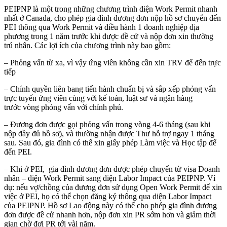
PEIPNP là một trong những chương trình diện Work Permit nhanh
nhất ở Canada, cho phép gia đình đương đơn nộp hồ sơ chuyển đến
PEI thông qua Work Permit và điều hành 1 doanh nghiệp địa
phương trong 1 năm trước khi được đề cử và nộp đơn xin thường
trú nhân. Các lợi ích của chương trình này bao gồm:
– Phỏng vấn từ xa, vì vậy ứng viên không cần xin TRV để đến trực
tiếp
– Chính quyền liên bang tiến hành chuẩn bị và sắp xếp phỏng vấn
trực tuyến ứng viên cùng với kế toán, luật sư và ngân hàng
trước vòng phỏng vấn với chính phủ.
– Đương đơn được gọi phỏng vấn trong vòng 4-6 tháng (sau khi
nộp đầy đủ hồ sơ), và thường nhận được Thư hỗ trợ ngay 1 tháng
sau. Sau đó, gia đình có thể xin giấy phép Làm việc và Học tập để
đến PEI.
– Khi ở PEI, gia đình đương đơn được phép chuyển từ visa Doanh
nhân – diện Work Permit sang diện Labor Impact của PEIPNP. Ví
dụ: nếu vợ/chồng của đương đơn sử dụng Open Work Permit để xin
việc ở PEI, họ có thể chọn đăng ký thông qua diện Labor Impact
của PEIPNP. Hồ sơ Lao động này có thể cho phép gia đình đương
đơn được đề cử nhanh hơn, nộp đơn xin PR sớm hơn và giảm thời
gian chờ đợi PR tới vài năm.