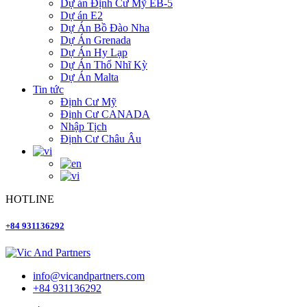
Dự án Định Cư Mỹ EB-5
Dự án E2
Dự Án Bồ Đào Nha
Dự Án Grenada
Dự Án Hy Lạp
Dự Án Thổ Nhĩ Kỳ
Dự Án Malta
Tin tức
Định Cư Mỹ
Định Cư CANADA
Nhập Tịch
Định Cư Châu Âu
HOTLINE
+84 931136292
info@vicandpartners.com
+84 931136292