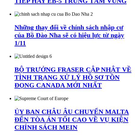
TIẾP HAY EB-5 TRUNG TÂM VÙNG
Những thay đổi về chính sách nhập cư
của Bồ Đào Nha sẽ có hiệu lực từ ngày
1/11
BỘ TRƯỞNG FRASER CẬP NHẬT VỀ
TÌNH TRẠNG XỬ LÝ HỒ SƠ TỒN
ĐỌNG CANADA MỚI NHẤT
ỦY BAN CHÂU ÂU CHUYỂN MALTA
ĐẾN TÒA ÁN TỐI CAO VỀ VỤ KIỆN
CHÍNH SÁCH MEIN