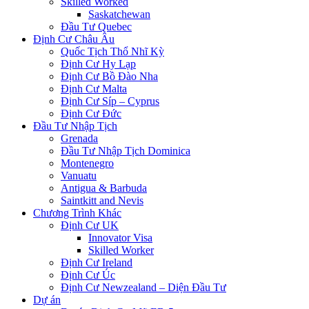
Skilled Worked
Saskatchewan
Đầu Tư Quebec
Định Cư Châu Âu
Quốc Tịch Thổ Nhĩ Kỳ
Định Cư Hy Lạp
Định Cư Bồ Đào Nha
Định Cư Malta
Định Cư Síp – Cyprus
Định Cư Đức
Đầu Tư Nhập Tịch
Grenada
Đầu Tư Nhập Tịch Dominica
Montenegro
Vanuatu
Antigua & Barbuda
Saintkitt and Nevis
Chương Trình Khác
Định Cư UK
Innovator Visa
Skilled Worker
Định Cư Ireland
Định Cư Úc
Định Cư Newzealand – Diện Đầu Tư
Dự án