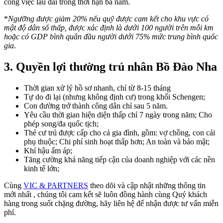
công việc lâu dài trong thời hạn ba năm.
*
Ngưỡng được giảm 20% nếu quỹ được cam kết cho khu vực có
mật độ dân số thấp, được xác định là dưới 100 người trên mỗi km
hoặc có GDP bình quân đầu người dưới 75% mức trung bình quốc
gia
.
3. Quyền lợi thường trú nhân Bồ Đào Nha
Thời gian xử lý hồ sơ nhanh, chỉ từ 8-15 tháng
Tự do đi lại (nhưng không định cư) trong khối Schengen;
Con đường trở thành công dân chỉ sau 5 năm.
Yêu cầu thời gian hiện diện thấp chỉ 7 ngày trong năm; Cho
phép song/đa quốc tịch;
Thẻ cư trú được cấp cho cả gia đình, gồm: vợ chồng, con cái
phụ thuộc; Chi phí sinh hoạt thấp hơn; An toàn và bảo mật;
Khí hậu ấm áp;
Tăng cường khả năng tiếp cận của doanh nghiệp với các nền
kinh tế lớn;
Cùng
VIC & PARTNERS
theo dõi và cập nhật những thông tin
mới nhất , chúng tôi cam kết sẽ luôn đồng hành cùng Quý khách
hàng trong suốt chặng đường, hãy liên hệ để nhận được tư vấn miễn
phí.