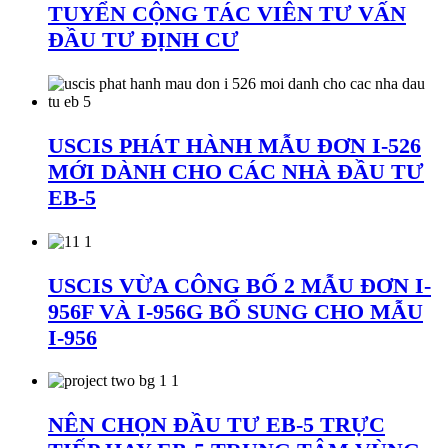
TUYỂN CỘNG TÁC VIÊN TƯ VẤN
ĐẦU TƯ ĐỊNH CƯ
USCIS PHÁT HÀNH MẪU ĐƠN I-526
MỚI DÀNH CHO CÁC NHÀ ĐẦU TƯ
EB-5
USCIS VỪA CÔNG BỐ 2 MẪU ĐƠN I-
956F VÀ I-956G BỔ SUNG CHO MẪU
I-956
NÊN CHỌN ĐẦU TƯ EB-5 TRỰC