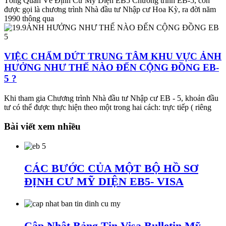
Tổng Quan Về Định Cư Mỹ Diện EB5 Chương trình EB-5, còn
được gọi là chương trình Nhà đầu tư Nhập cư Hoa Kỳ, ra đời năm
1990 thông qua
VIỆC CHẤM DỨT TRUNG TÂM KHU VỰC ẢNH
HƯỞNG NHƯ THẾ NÀO ĐẾN CỘNG ĐỒNG EB-
5 ?
Khi tham gia Chương trình Nhà đầu tư Nhập cư EB - 5, khoản đầu
tư có thể được thực hiện theo một trong hai cách: trực tiếp ( riêng
Bài viết xem nhiều
CÁC BƯỚC CỦA MỘT BỘ HỒ SƠ
ĐỊNH CƯ MỸ DIỆN EB5- VISA
Cập Nhật Bảng Tin Visa Bulletin Mỹ