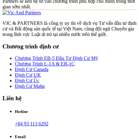
Partners sẽ liên hệ tư vấn chương trình phù hợp cho mình trong thời
gian sớm nhất.
VIC & PARTNERS là công ty uy tín về dịch vụ Tư vấn đầu tư định
cư và Bất động sản quốc tế tại Việt Nam, cùng đội ngũ Chuyên gia
trong lĩnh vực Luật di trú tại nhiều nước trên thế giới.
Chương trình định cư
Chương Trình EB-5 Đầu Tư Định Cư Mỹ
Chương Trình L-1A & EB-1C
Định Cư Canada
Định Cư UK
Định Cư Úc
Định Cư Malta
Liên hệ
Hotline
+84 93 113 6292
Email