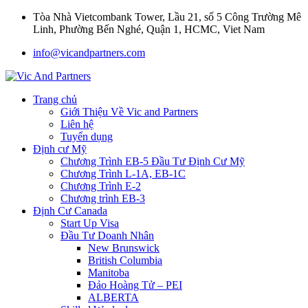
Tòa Nhà Vietcombank Tower, Lầu 21, số 5 Công Trường Mê
Linh, Phường Bến Nghé, Quận 1, HCMC, Viet Nam
info@vicandpartners.com
Trang chủ
Giới Thiệu Về Vic and Partners
Liên hệ
Tuyển dụng
Định cư Mỹ
Chương Trình EB-5 Đầu Tư Định Cư Mỹ
Chương Trình L-1A, EB-1C
Chương Trình E-2
Chương trình EB-3
Định Cư Canada
Start Up Visa
Đầu Tư Doanh Nhân
New Brunswick
British Columbia
Manitoba
Đảo Hoàng Tử – PEI
ALBERTA