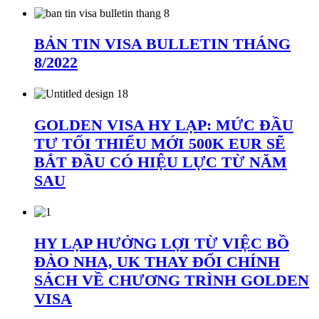
BẢN TIN VISA BULLETIN THÁNG
8/2022
GOLDEN VISA HY LẠP: MỨC ĐẦU
TƯ TỐI THIỂU MỚI 500K EUR SẼ
BẮT ĐẦU CÓ HIỆU LỰC TỪ NĂM
SAU
HY LẠP HƯỞNG LỢI TỪ VIỆC BỒ
ĐÀO NHA, UK THAY ĐỔI CHÍNH
SÁCH VỀ CHƯƠNG TRÌNH GOLDEN
VISA