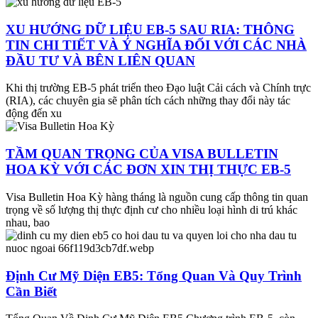
XU HƯỚNG DỮ LIỆU EB-5 SAU RIA: THÔNG
TIN CHI TIẾT VÀ Ý NGHĨA ĐỐI VỚI CÁC NHÀ
ĐẦU TƯ VÀ BÊN LIÊN QUAN
Khi thị trường EB-5 phát triển theo Đạo luật Cải cách và Chính trực
(RIA), các chuyên gia sẽ phân tích cách những thay đổi này tác
động đến xu
TẦM QUAN TRỌNG CỦA VISA BULLETIN
HOA KỲ VỚI CÁC ĐƠN XIN THỊ THỰC EB-5
Visa Bulletin Hoa Kỳ hàng tháng là nguồn cung cấp thông tin quan
trọng về số lượng thị thực định cư cho nhiều loại hình di trú khác
nhau, bao
Định Cư Mỹ Diện EB5: Tổng Quan Và Quy Trình
Cần Biết