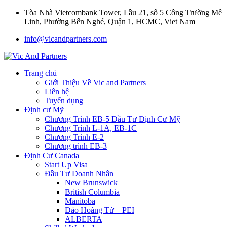
Tòa Nhà Vietcombank Tower, Lầu 21, số 5 Công Trường Mê
Linh, Phường Bến Nghé, Quận 1, HCMC, Viet Nam
info@vicandpartners.com
Trang chủ
Giới Thiệu Về Vic and Partners
Liên hệ
Tuyển dụng
Định cư Mỹ
Chương Trình EB-5 Đầu Tư Định Cư Mỹ
Chương Trình L-1A, EB-1C
Chương Trình E-2
Chương trình EB-3
Định Cư Canada
Start Up Visa
Đầu Tư Doanh Nhân
New Brunswick
British Columbia
Manitoba
Đảo Hoàng Tử – PEI
ALBERTA