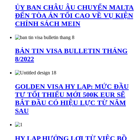
ỦY BAN CHÂU ÂU CHUYỂN MALTA
ĐẾN TÒA ÁN TỐI CAO VỀ VỤ KIỆN
CHÍNH SÁCH MEIN
BẢN TIN VISA BULLETIN THÁNG
8/2022
GOLDEN VISA HY LẠP: MỨC ĐẦU
TƯ TỐI THIỂU MỚI 500K EUR SẼ
BẮT ĐẦU CÓ HIỆU LỰC TỪ NĂM
SAU
HY LẠP HƯỞNG LỢI TỪ VIỆC BỒ