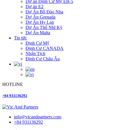
Dự án Định Cư Mỹ EB-5
Dự án E2
Dự Án Bồ Đào Nha
Dự Án Grenada
Dự Án Hy Lạp
Dự Án Thổ Nhĩ Kỳ
Dự Án Malta
Tin tức
Định Cư Mỹ
Định Cư CANADA
Nhập Tịch
Định Cư Châu Âu
HOTLINE
+84 931136292
info@vicandpartners.com
+84 931136292