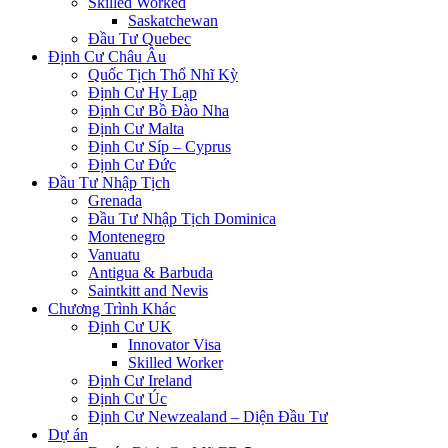
Skilled Worked
Saskatchewan
Đầu Tư Quebec
Định Cư Châu Âu
Quốc Tịch Thổ Nhĩ Kỳ
Định Cư Hy Lạp
Định Cư Bồ Đào Nha
Định Cư Malta
Định Cư Síp – Cyprus
Định Cư Đức
Đầu Tư Nhập Tịch
Grenada
Đầu Tư Nhập Tịch Dominica
Montenegro
Vanuatu
Antigua & Barbuda
Saintkitt and Nevis
Chương Trình Khác
Định Cư UK
Innovator Visa
Skilled Worker
Định Cư Ireland
Định Cư Úc
Định Cư Newzealand – Diện Đầu Tư
Dự án