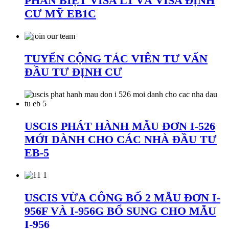
PHÂN BIỆT VISA L1 VÀ VISA ĐỊNH
CƯ MỸ EB1C
TUYỂN CỘNG TÁC VIÊN TƯ VẤN
ĐẦU TƯ ĐỊNH CƯ
USCIS PHÁT HÀNH MẪU ĐƠN I-526
MỚI DÀNH CHO CÁC NHÀ ĐẦU TƯ
EB-5
USCIS VỪA CÔNG BỐ 2 MẪU ĐƠN I-
956F VÀ I-956G BỔ SUNG CHO MẪU
I-956