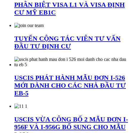
PHÂN BIỆT VISA L1 VÀ VISA ĐỊNH
CƯ MỸ EB1C
TUYỂN CỘNG TÁC VIÊN TƯ VẤN
ĐẦU TƯ ĐỊNH CƯ
USCIS PHÁT HÀNH MẪU ĐƠN I-526
MỚI DÀNH CHO CÁC NHÀ ĐẦU TƯ
EB-5
USCIS VỪA CÔNG BỐ 2 MẪU ĐƠN I-
956F VÀ I-956G BỔ SUNG CHO MẪU