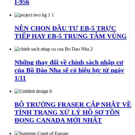
I-956
NÊN CHỌN ĐẦU TƯ EB-5 TRỰC
TIẾP HAY EB-5 TRUNG TÂM VÙNG
Những thay đổi về chính sách nhập cư
của Bồ Đào Nha sẽ có hiệu lực từ ngày
1/11
BỘ TRƯỞNG FRASER CẬP NHẬT VỀ
TÌNH TRẠNG XỬ LÝ HỒ SƠ TỒN
ĐỌNG CANADA MỚI NHẤT