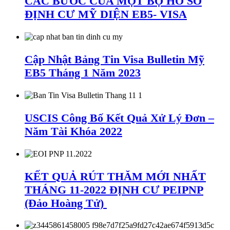
CÁC BƯỚC CỦA MỘT BỘ HỒ SƠ
ĐỊNH CƯ MỸ DIỆN EB5- VISA
Cập Nhật Bảng Tin Visa Bulletin Mỹ
EB5 Tháng 1 Năm 2023
USCIS Công Bố Kết Quả Xử Lý Đơn –
Năm Tài Khóa 2022
KẾT QUẢ RÚT THĂM MỚI NHẤT
THÁNG 11-2022 ĐỊNH CƯ PEIPNP
(Đảo Hoàng Tử)