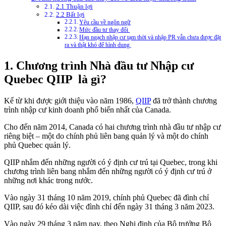
2.1 Thuận lợi
2.2 Bất lợi
Yêu cầu về ngôn ngữ
Mức đầu tư thay đổi
Hạn ngạch nhập cư tạm thời và nhập PR vẫn chưa được đặt
ra và thật khó để hình dung
1. Chương trình Nhà đầu tư Nhập cư
Quebec QIIP là gì?
Kể từ khi được giới thiệu vào năm 1986,
QIIP
đã trở thành chương
trình nhập cư kinh doanh phổ biến nhất của Canada.
Cho đến năm 2014, Canada có hai chương trình nhà đầu tư nhập cư
riêng biệt – một do chính phủ liên bang quản lý và một do chính
phủ Quebec quản lý.
QIIP nhắm đến những người có ý định cư trú tại Quebec, trong khi
chương trình liên bang nhắm đến những người có ý định cư trú ở
những nơi khác trong nước.
Vào ngày 31 tháng 10 năm 2019, chính phủ Quebec đã đình chỉ
QIIP, sau đó kéo dài việc đình chỉ đến ngày 31 tháng 3 năm 2023.
Vào ngày 29 tháng 3 năm nay, theo Nghị định của Bộ trưởng Bộ