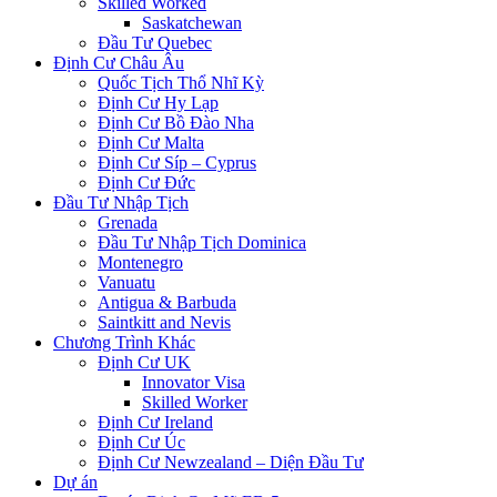
Skilled Worked
Saskatchewan
Đầu Tư Quebec
Định Cư Châu Âu
Quốc Tịch Thổ Nhĩ Kỳ
Định Cư Hy Lạp
Định Cư Bồ Đào Nha
Định Cư Malta
Định Cư Síp – Cyprus
Định Cư Đức
Đầu Tư Nhập Tịch
Grenada
Đầu Tư Nhập Tịch Dominica
Montenegro
Vanuatu
Antigua & Barbuda
Saintkitt and Nevis
Chương Trình Khác
Định Cư UK
Innovator Visa
Skilled Worker
Định Cư Ireland
Định Cư Úc
Định Cư Newzealand – Diện Đầu Tư
Dự án