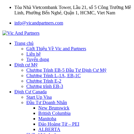
Tòa Nhà Vietcombank Tower, Lầu 21, số 5 Công Trường Mê
Linh, Phường Bến Nghé, Quận 1, HCMC, Viet Nam
info@vicandpartners.com
Trang chủ
Giới Thiệu Về Vic and Partners
Liên hệ
Tuyển dụng
Định cư Mỹ
Chương Trình EB-5 Đầu Tư Định Cư Mỹ
Chương Trình L-1A, EB-1C
Chương Trình E-2
Chương trình EB-3
Định Cư Canada
Start Up Visa
Đầu Tư Doanh Nhân
New Brunswick
British Columbia
Manitoba
Đảo Hoàng Tử – PEI
ALBERTA