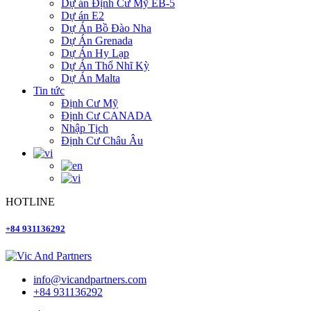
Dự án Định Cư Mỹ EB-5
Dự án E2
Dự Án Bồ Đào Nha
Dự Án Grenada
Dự Án Hy Lạp
Dự Án Thổ Nhĩ Kỳ
Dự Án Malta
Tin tức
Định Cư Mỹ
Định Cư CANADA
Nhập Tịch
Định Cư Châu Âu
HOTLINE
+84 931136292
info@vicandpartners.com
+84 931136292