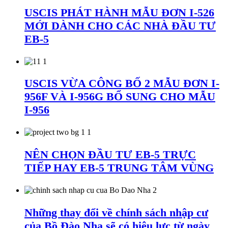
USCIS PHÁT HÀNH MẪU ĐƠN I-526
MỚI DÀNH CHO CÁC NHÀ ĐẦU TƯ
EB-5
USCIS VỪA CÔNG BỐ 2 MẪU ĐƠN I-
956F VÀ I-956G BỔ SUNG CHO MẪU
I-956
NÊN CHỌN ĐẦU TƯ EB-5 TRỰC
TIẾP HAY EB-5 TRUNG TÂM VÙNG
Những thay đổi về chính sách nhập cư
của Bồ Đào Nha sẽ có hiệu lực từ ngày