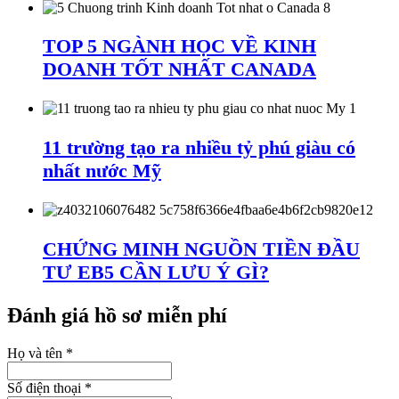
TOP 5 NGÀNH HỌC VỀ KINH
DOANH TỐT NHẤT CANADA
11 trường tạo ra nhiều tỷ phú giàu có
nhất nước Mỹ
CHỨNG MINH NGUỒN TIỀN ĐẦU
TƯ EB5 CẦN LƯU Ý GÌ?
Đánh giá hồ sơ miễn phí
Họ và tên
*
Số điện thoại
*