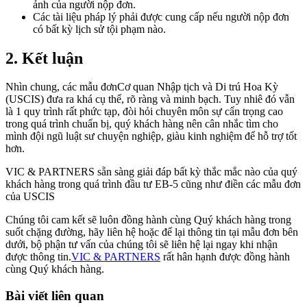
ảnh của người nộp đơn.
Các tài liệu pháp lý phải được cung cấp nếu người nộp đơn
có bất kỳ lịch sử tội phạm nào.
2.
Kết luận
Nhìn chung, các mẫu đơnCơ quan Nhập tịch và Di trú Hoa Kỳ
(USCIS) đưa ra khá cụ thể, rõ ràng và minh bạch. Tuy nhiê đó vẫn
là 1 quy trình rất phức tạp, đòi hỏi chuyên môn sự cẩn trọng cao
trong quá trình chuẩn bị, quý khách hàng nên cân nhắc tìm cho
mình đội ngũ luật sư chuyện nghiệp, giàu kinh nghiệm để hỗ trợ tốt
hơn.
VIC & PARTNERS sẵn sàng giải đáp bất kỳ thắc mắc nào của quý
khách hàng trong quá trình đầu tư EB-5 cũng như điền các mẫu đơn
của USCIS
Chúng tôi cam kết sẽ luôn đồng hành cùng Quý khách hàng trong
suốt chặng đường, hãy liên hệ hoặc để lại thông tin tại mẫu đơn bên
dưới, bộ phận tư vấn của chúng tôi sẽ liên hệ lại ngay khi nhận
được thông tin.
VIC & PARTNERS
rất hân hạnh được đồng hành
cùng Quý khách hàng.
Bài viết liên quan