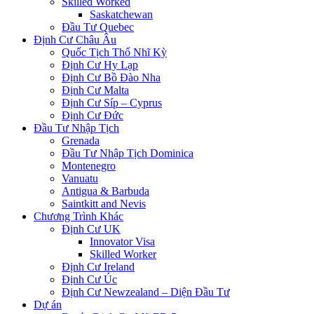
Skilled Worked
Saskatchewan
Đầu Tư Quebec
Định Cư Châu Âu
Quốc Tịch Thổ Nhĩ Kỳ
Định Cư Hy Lạp
Định Cư Bồ Đào Nha
Định Cư Malta
Định Cư Síp – Cyprus
Định Cư Đức
Đầu Tư Nhập Tịch
Grenada
Đầu Tư Nhập Tịch Dominica
Montenegro
Vanuatu
Antigua & Barbuda
Saintkitt and Nevis
Chương Trình Khác
Định Cư UK
Innovator Visa
Skilled Worker
Định Cư Ireland
Định Cư Úc
Định Cư Newzealand – Diện Đầu Tư
Dự án