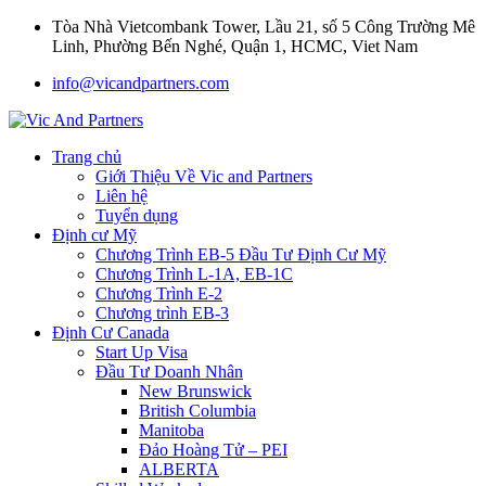
Tòa Nhà Vietcombank Tower, Lầu 21, số 5 Công Trường Mê
Linh, Phường Bến Nghé, Quận 1, HCMC, Viet Nam
info@vicandpartners.com
Trang chủ
Giới Thiệu Về Vic and Partners
Liên hệ
Tuyển dụng
Định cư Mỹ
Chương Trình EB-5 Đầu Tư Định Cư Mỹ
Chương Trình L-1A, EB-1C
Chương Trình E-2
Chương trình EB-3
Định Cư Canada
Start Up Visa
Đầu Tư Doanh Nhân
New Brunswick
British Columbia
Manitoba
Đảo Hoàng Tử – PEI
ALBERTA