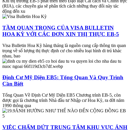
Khi thị trường EB-5 phát triển theo Đạo luật Cải cách và Chính trực
(RIA), các chuyên gia sẽ phân tích cách những thay đổi này tác
động đến xu
TẦM QUAN TRỌNG CỦA VISA BULLETIN
HOA KỲ VỚI CÁC ĐƠN XIN THỊ THỰC EB-5
Visa Bulletin Hoa Kỳ hàng tháng là nguồn cung cấp thông tin quan
trọng về số lượng thị thực định cư cho nhiều loại hình di trú khác
nhau, bao
Định Cư Mỹ Diện EB5: Tổng Quan Và Quy Trình
Cần Biết
Tổng Quan Về Định Cư Mỹ Diện EB5 Chương trình EB-5, còn
được gọi là chương trình Nhà đầu tư Nhập cư Hoa Kỳ, ra đời năm
1990 thông qua
VIỆC CHẤM DỨT TRUNG TÂM KHU VỰC ẢNH