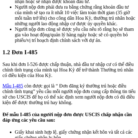
nhận hoặc sẽ nhận được khoản đầu tư.
Người nộp đơn phải đưa ra bằng chứng rằng khoản đầu tư
của mình sẽ tạo ra ít nhất 10 việc làm toàn thời gian (35 giờ
mỗi tuần trở lên) cho công dân Hoa Kỳ, thường trú nhân hoặc
những người lao động nhập cư được ủy quyền khác.
Người nộp đơn cũng sẽ được yêu cầu nêu rõ rằng họ sẽ tham
gia vào hoạt động/quản lý hàng ngày hoặc sẽ có quyền bỏ
phiếu/vị trí hoạch định chính sách với dự án.
1.2 Đơn I-485
Sau khi đơn I-526 được chấp thuận, nhà đầu tư nhập cư có thể điều
chỉnh tình trạng của mình tại Hoa Kỳ để trở thành Thường trú nhân
có điều kiện của Hoa Kỳ.
Mẫu I-485
còn được gọi là “ Đơn đăng ký thường trú hoặc điều
chỉnh tình trạng” yêu cầu mỗi người nộp đơn cung cấp thông tin tiểu
sử cho USCIS để họ có thể xác định xem người nộp đơn có đủ điều
kiện để được thường trú hay không.
Để mẫu I-485 của người nộp đơn được USCIS chấp nhận cần
đáp ứng các yêu cầu sau:
Giấy khai sinh hợp lệ, giấy chứng nhận kết hôn và tất cả các
giấy chứng nhận ly hôn.