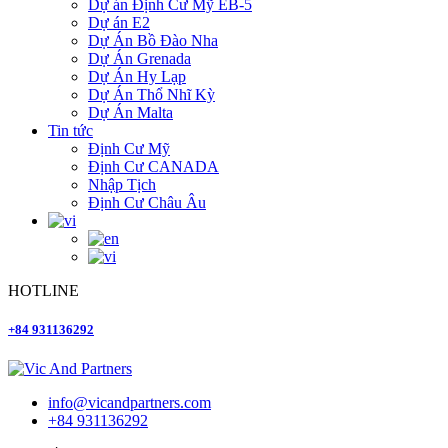
Dự án Định Cư Mỹ EB-5
Dự án E2
Dự Án Bồ Đào Nha
Dự Án Grenada
Dự Án Hy Lạp
Dự Án Thổ Nhĩ Kỳ
Dự Án Malta
Tin tức
Định Cư Mỹ
Định Cư CANADA
Nhập Tịch
Định Cư Châu Âu
HOTLINE
+84 931136292
info@vicandpartners.com
+84 931136292