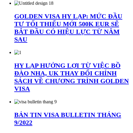
GOLDEN VISA HY LẠP: MỨC ĐẦU
TƯ TỐI THIỂU MỚI 500K EUR SẼ
BẮT ĐẦU CÓ HIỆU LỰC TỪ NĂM
SAU
HY LẠP HƯỞNG LỢI TỪ VIỆC BỒ
ĐÀO NHA, UK THAY ĐỔI CHÍNH
SÁCH VỀ CHƯƠNG TRÌNH GOLDEN
VISA
BẢN TIN VISA BULLETIN THÁNG
9/2022