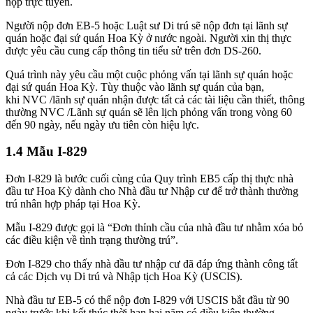
nộp trực tuyến.
Người nộp đơn EB-5 hoặc Luật sư Di trú sẽ nộp đơn tại lãnh sự
quán hoặc đại sứ quán Hoa Kỳ ở nước ngoài. Người xin thị thực
được yêu cầu cung cấp thông tin tiểu sử trên đơn DS-260.
Quá trình này yêu cầu một cuộc phỏng vấn tại lãnh sự quán hoặc
đại sứ quán Hoa Kỳ. Tùy thuộc vào lãnh sự quán của bạn,
khi NVC /lãnh sự quán nhận được tất cả các tài liệu cần thiết, thông
thường NVC /Lãnh sự quán sẽ lên lịch phỏng vấn trong vòng 60
đến 90 ngày, nếu ngày ưu tiên còn hiệu lực.
1.4 Mẫu I-829
Đơn I-829 là bước cuối cùng của Quy trình EB5 cấp thị thực nhà
đầu tư Hoa Kỳ dành cho Nhà đầu tư Nhập cư để trở thành thường
trú nhân hợp pháp tại Hoa Kỳ.
Mẫu I-829 được gọi là “Đơn thỉnh cầu của nhà đầu tư nhằm xóa bỏ
các điều kiện về tình trạng thường trú”.
Đơn I-829 cho thấy nhà đầu tư nhập cư đã đáp ứng thành công tất
cả các Dịch vụ Di trú và Nhập tịch Hoa Kỳ (USCIS).
Nhà đầu tư EB-5 có thể nộp đơn I-829 với USCIS bắt đầu từ 90
ngày trước khi kết thúc thời hạn hai năm có điều kiện thường