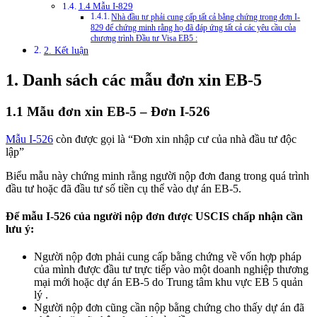
1.4 Mẫu I-829
Nhà đầu tư phải cung cấp tất cả bằng chứng trong đơn I-
829 để chứng minh rằng họ đã đáp ứng tất cả các yêu cầu của
chương trình Đầu tư Visa EB5 :
2. Kết luận
1. Danh sách các mẫu đơn xin EB-5
1.1 Mẫu đơn xin EB-5 – Đơn I-526
Mẫu I-526
còn được gọi là “Đơn xin nhập cư của nhà đầu tư độc
lập”
Biểu mẫu này chứng minh rằng người nộp đơn đang trong quá trình
đầu tư hoặc đã đầu tư số tiền cụ thể vào dự án EB-5.
Để mẫu I-526 của người nộp đơn được USCIS chấp nhận cần
lưu ý:
Người nộp đơn phải cung cấp bằng chứng về vốn hợp pháp
của mình được đầu tư trực tiếp vào một doanh nghiệp thương
mại mới hoặc dự án EB-5 do Trung tâm khu vực EB 5 quản
lý .
Người nộp đơn cũng cần nộp bằng chứng cho thấy dự án đã