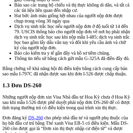
Bản sao các trang hộ chiếu và thị thực không di dân, và tất cả
các tài liệu liên quan đến nhập cư.
Hai bức ảnh màu giống hệt nhau của người nộp đơn được
chụp trong vòng 30 ngày qua
Dịch vụ sinh trắc học nếu người nộp đơn ở độ tuổi từ 14 đến
79. USCIS thông báo cho người nộp đơn về nơi họ phải nhận
dịch vụ sinh trắc học sau khi nộp mẫu I-485; dịch vụ sinh trắc
học bao gồm lấy dấu vân tay và đôi khi yêu cầu ảnh và chữ
ký của người nộp đơn.
Báo cáo kiểm tra y tế gần đây và hồ sơ tiêm chủng.
Thông tin tiểu sử bằng cách gửi mẫu G-325A đã điền đầy đủ.
Bằng chứng về khả năng hội đủ điều kiện bằng cách cung cấp bản
sao mẫu I-797C đã nhận được sau khi đơn I-526 được chấp thuận.
1.3 Đơn DS-260
Những người nộp đơn xin Visa Nhà đầu tư Hoa Kỳ chưa ở Hoa Kỳ
sau khi mẫu I-526 được phê duyệt phải nộp đơn DS-260 để có được
tình trạng thường trú có điều kiện trong quá trình xin thị thực.
Đơn đăng ký
DS-260
cho phép nhà đầu tư và người phụ thuộc của
họ bắt đầu cư trú bằng Thẻ xanh Visa EB-5 có điều kiện. Mẫu DS-
260 còn được gọi là “Đơn xin thị thực nhập cư điện tử” và được