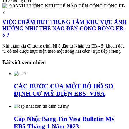
1990 thông qua
VIỆC CHẤM DỨT TRUNG TÂM KHU VỰC ẢNH
HƯỞNG NHƯ THẾ NÀO ĐẾN CỘNG ĐỒNG EB-
5 ?
Khi tham gia Chương trình Nhà đầu tư Nhập cư EB - 5, khoản đầu
tư có thể được thực hiện theo một trong hai cách: trực tiếp ( riêng
Bài viết xem nhiều
CÁC BƯỚC CỦA MỘT BỘ HỒ SƠ
ĐỊNH CƯ MỸ DIỆN EB5- VISA
Cập Nhật Bảng Tin Visa Bulletin Mỹ
EB5 Tháng 1 Năm 2023