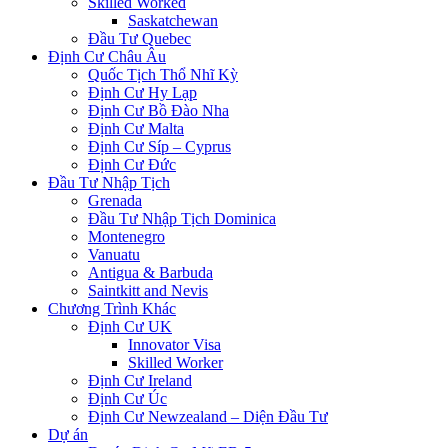
Skilled Worked
Saskatchewan
Đầu Tư Quebec
Định Cư Châu Âu
Quốc Tịch Thổ Nhĩ Kỳ
Định Cư Hy Lạp
Định Cư Bồ Đào Nha
Định Cư Malta
Định Cư Síp – Cyprus
Định Cư Đức
Đầu Tư Nhập Tịch
Grenada
Đầu Tư Nhập Tịch Dominica
Montenegro
Vanuatu
Antigua & Barbuda
Saintkitt and Nevis
Chương Trình Khác
Định Cư UK
Innovator Visa
Skilled Worker
Định Cư Ireland
Định Cư Úc
Định Cư Newzealand – Diện Đầu Tư
Dự án