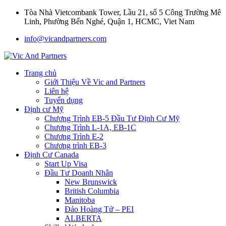
Tòa Nhà Vietcombank Tower, Lầu 21, số 5 Công Trường Mê
Linh, Phường Bến Nghé, Quận 1, HCMC, Viet Nam
info@vicandpartners.com
Trang chủ
Giới Thiệu Về Vic and Partners
Liên hệ
Tuyển dụng
Định cư Mỹ
Chương Trình EB-5 Đầu Tư Định Cư Mỹ
Chương Trình L-1A, EB-1C
Chương Trình E-2
Chương trình EB-3
Định Cư Canada
Start Up Visa
Đầu Tư Doanh Nhân
New Brunswick
British Columbia
Manitoba
Đảo Hoàng Tử – PEI
ALBERTA