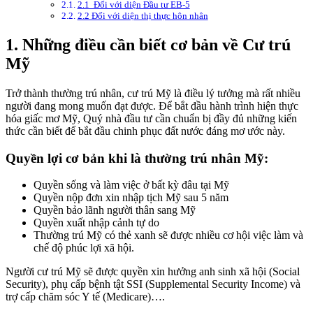
2.1 Đối với diện Đầu tư EB-5
2.2 Đối với diện thị thực hôn nhân
1. Những điều cần biết cơ bản về Cư trú
Mỹ
Trở thành thường trú nhân, cư trú Mỹ là điều lý tưởng mà rất nhiều
người đang mong muốn đạt được. Để bắt đầu hành trình hiện thực
hóa giấc mơ Mỹ, Quý nhà đầu tư cần chuẩn bị đầy đủ những kiến
thức cần biết để bắt đầu chinh phục đất nước đáng mơ ước này.
Quyền lợi cơ bản khi là thường trú nhân Mỹ:
Quyền sống và làm việc ở bất kỳ đâu tại Mỹ
Quyền nộp đơn xin nhập tịch Mỹ sau 5 năm
Quyền bảo lãnh người thân sang Mỹ
Quyền xuất nhập cảnh tự do
Thường trú Mỹ có thẻ xanh sẽ được nhiều cơ hội việc làm và
chế độ phúc lợi xã hội.
Người cư trú Mỹ sẽ được quyền xin hưởng anh sinh xã hội (Social
Security), phụ cấp bệnh tật SSI (Supplemental Security Income) và
trợ cấp chăm sóc Y tế (Medicare)….