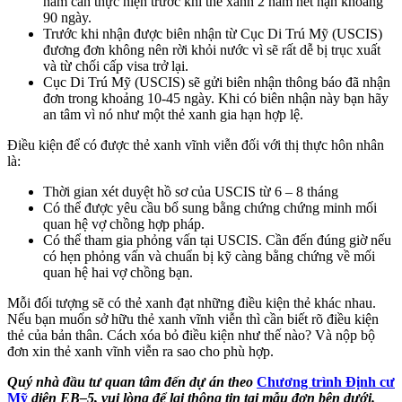
năm cần thực hiện trước khi thẻ xanh 2 năm hết hạn khoảng
90 ngày.
Trước khi nhận được biên nhận từ Cục Di Trú Mỹ (USCIS)
đương đơn không nên rời khỏi nước vì sẽ rất dễ bị trục xuất
và từ chối cấp visa trở lại.
Cục Di Trú Mỹ (USCIS) sẽ gửi biên nhận thông báo đã nhận
đơn trong khoảng 10-45 ngày. Khi có biên nhận này bạn hãy
an tâm vì nó như một thẻ xanh gia hạn hợp lệ.
Điều kiện để có được thẻ xanh vĩnh viễn đối với thị thực hôn nhân
là:
Thời gian xét duyệt hồ sơ của USCIS từ 6 – 8 tháng
Có thể được yêu cầu bổ sung bằng chứng chứng minh mối
quan hệ vợ chồng hợp pháp.
Có thể tham gia phỏng vấn tại USCIS. Cần đến đúng giờ nếu
có hẹn phỏng vấn và chuẩn bị kỹ càng bằng chứng về mối
quan hệ hai vợ chồng bạn.
Mỗi đối tượng sẽ có thẻ xanh đạt những điều kiện thẻ khác nhau.
Nếu bạn muốn sở hữu thẻ xanh vĩnh viễn thì cần biết rõ điều kiện
thẻ của bản thân. Cách xóa bỏ điều kiện như thế nào? Và nộp bộ
đơn xin thẻ xanh vĩnh viễn ra sao cho phù hợp.
Quý nhà đầu tư quan tâm đến dự án theo
Chương trình Định cư
Mỹ
diện EB
–
5, vui lòng để lại thông tin tại mẫu đơn bên dưới.