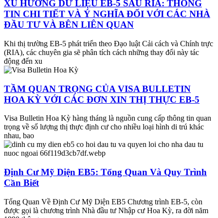
XU HƯỚNG DỮ LIỆU EB-5 SAU RIA: THÔNG
TIN CHI TIẾT VÀ Ý NGHĨA ĐỐI VỚI CÁC NHÀ
ĐẦU TƯ VÀ BÊN LIÊN QUAN
Khi thị trường EB-5 phát triển theo Đạo luật Cải cách và Chính trực
(RIA), các chuyên gia sẽ phân tích cách những thay đổi này tác
động đến xu
TẦM QUAN TRỌNG CỦA VISA BULLETIN
HOA KỲ VỚI CÁC ĐƠN XIN THỊ THỰC EB-5
Visa Bulletin Hoa Kỳ hàng tháng là nguồn cung cấp thông tin quan
trọng về số lượng thị thực định cư cho nhiều loại hình di trú khác
nhau, bao
Định Cư Mỹ Diện EB5: Tổng Quan Và Quy Trình
Cần Biết
Tổng Quan Về Định Cư Mỹ Diện EB5 Chương trình EB-5, còn
được gọi là chương trình Nhà đầu tư Nhập cư Hoa Kỳ, ra đời năm