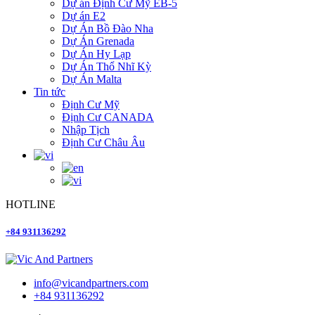
Dự án Định Cư Mỹ EB-5
Dự án E2
Dự Án Bồ Đào Nha
Dự Án Grenada
Dự Án Hy Lạp
Dự Án Thổ Nhĩ Kỳ
Dự Án Malta
Tin tức
Định Cư Mỹ
Định Cư CANADA
Nhập Tịch
Định Cư Châu Âu
HOTLINE
+84 931136292
info@vicandpartners.com
+84 931136292