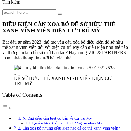
Tìm kiếm
ĐIỀU KIỆN CẦN XÓA BỎ ĐỂ SỞ HỮU THẺ
XANH VĨNH VIỄN DIỆN CƯ TRÚ MỸ
Bắt đầu từ năm 2023, thủ tục yêu cầu xóa bỏ điều kiện để sở hữu
thẻ xanh vĩnh viễn đối với diện cư trú Mỹ cần điều kiện như thế nào
và thời gian làm hồ sơ mất bao lâu? Hãy cùng VIC & PARTNERS
tham khảo thông tin dưới bài viết nhé.
ĐỂ SỞ HỮU THẺ XANH VĨNH VIỄN DIỆN CƯ
TRÚ MỸ
Table of Contents
1. Những điều cần biết cơ bản về Cư trú Mỹ
Quyền lợi cơ bản khi là thường trú nhân Mỹ:
2. Cần xóa bỏ những điều kiện nào để có thẻ xanh vĩnh viễn?