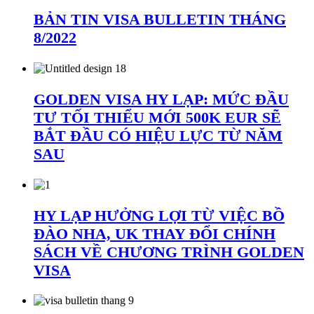
BẢN TIN VISA BULLETIN THÁNG
8/2022
GOLDEN VISA HY LẠP: MỨC ĐẦU
TƯ TỐI THIỂU MỚI 500K EUR SẼ
BẮT ĐẦU CÓ HIỆU LỰC TỪ NĂM
SAU
HY LẠP HƯỞNG LỢI TỪ VIỆC BỒ
ĐÀO NHA, UK THAY ĐỔI CHÍNH
SÁCH VỀ CHƯƠNG TRÌNH GOLDEN
VISA