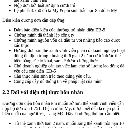
thẻ xanh vĩnh viễn
Nộp đơn bởi luật sư định cư/di trú
Lệ phí là 3.750 đô la Mỹ & phí sinh trắc học 85 đô la Mỹ
Điều kiện đương đơn cần đáp ứng:
Đảm bảo điều kiện của thường trú nhân diện EB-5
Chứng minh đã thành lập công ty
Chứng minh nguồn vốn đã đầu tư với những báo cáo được
xác thực
Đương đơn xin thẻ xanh vĩnh viễn phải có doanh nghiệp hoạt
động ổn định trong khoảng thời gian 2 năm cư trú được thể
hiện bằng các tờ khai, sao kê được chứng thực.
Chủ doanh nghiệp cần tạo việc làm cho số lượng lao động đã
yêu cầu của diện EB-5
Cần thực hiện sinh trắc theo đúng yêu cầu.
Cung cấp đầy đủ thông tin về pháp luật của mình
2.2 Đối với diện thị thực hôn nhân
Đương đơn diện hôn nhân khi muốn sở hữu thẻ xanh vĩnh viễn cần
nộp bộ đơn xin I-751. Diện cư trú Mỹ, được biết đến là diện phổ
biến nhất của người Việt sang Mỹ. Đây là những thủ tục cần biết:
Từ thẻ xanh thời hạn 2 năm, muốn sang thẻ xanh thời hạn 10