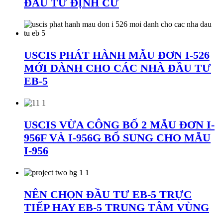
ĐẦU TƯ ĐỊNH CƯ
USCIS PHÁT HÀNH MẪU ĐƠN I-526
MỚI DÀNH CHO CÁC NHÀ ĐẦU TƯ
EB-5
USCIS VỪA CÔNG BỐ 2 MẪU ĐƠN I-
956F VÀ I-956G BỔ SUNG CHO MẪU
I-956
NÊN CHỌN ĐẦU TƯ EB-5 TRỰC
TIẾP HAY EB-5 TRUNG TÂM VÙNG