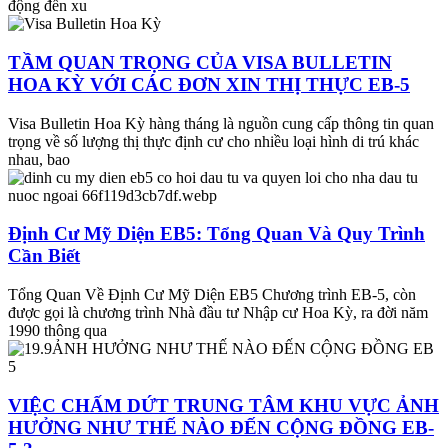
động đến xu
TẦM QUAN TRỌNG CỦA VISA BULLETIN
HOA KỲ VỚI CÁC ĐƠN XIN THỊ THỰC EB-5
Visa Bulletin Hoa Kỳ hàng tháng là nguồn cung cấp thông tin quan
trọng về số lượng thị thực định cư cho nhiều loại hình di trú khác
nhau, bao
Định Cư Mỹ Diện EB5: Tổng Quan Và Quy Trình
Cần Biết
Tổng Quan Về Định Cư Mỹ Diện EB5 Chương trình EB-5, còn
được gọi là chương trình Nhà đầu tư Nhập cư Hoa Kỳ, ra đời năm
1990 thông qua
VIỆC CHẤM DỨT TRUNG TÂM KHU VỰC ẢNH
HƯỞNG NHƯ THẾ NÀO ĐẾN CỘNG ĐỒNG EB-