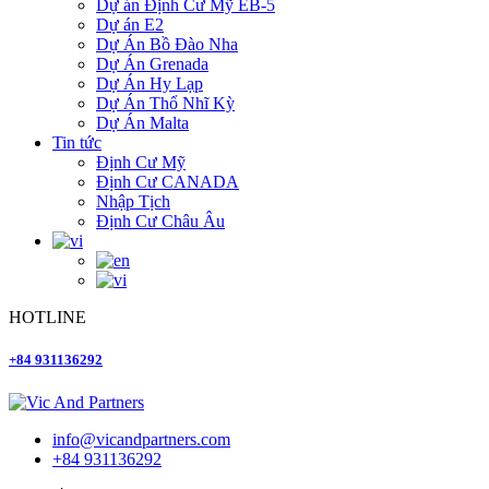
Dự án Định Cư Mỹ EB-5
Dự án E2
Dự Án Bồ Đào Nha
Dự Án Grenada
Dự Án Hy Lạp
Dự Án Thổ Nhĩ Kỳ
Dự Án Malta
Tin tức
Định Cư Mỹ
Định Cư CANADA
Nhập Tịch
Định Cư Châu Âu
HOTLINE
+84 931136292
info@vicandpartners.com
+84 931136292