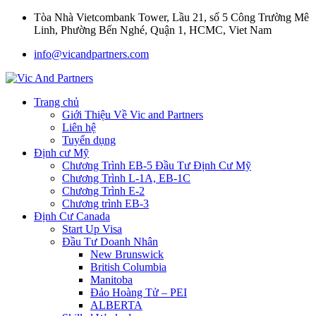
Tòa Nhà Vietcombank Tower, Lầu 21, số 5 Công Trường Mê
Linh, Phường Bến Nghé, Quận 1, HCMC, Viet Nam
info@vicandpartners.com
Trang chủ
Giới Thiệu Về Vic and Partners
Liên hệ
Tuyển dụng
Định cư Mỹ
Chương Trình EB-5 Đầu Tư Định Cư Mỹ
Chương Trình L-1A, EB-1C
Chương Trình E-2
Chương trình EB-3
Định Cư Canada
Start Up Visa
Đầu Tư Doanh Nhân
New Brunswick
British Columbia
Manitoba
Đảo Hoàng Tử – PEI
ALBERTA