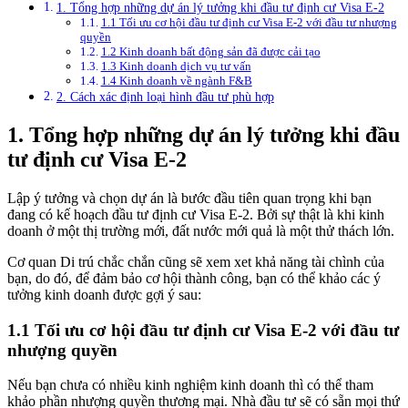
1. Tổng hợp những dự án lý tưởng khi đầu tư định cư Visa E-2
1.1 Tối ưu cơ hội đầu tư định cư Visa E-2 với đầu tư nhượng
quyền
1.2 Kinh doanh bất động sản đã được cải tạo
1.3 Kinh doanh dịch vụ tư vấn
1.4 Kinh doanh về ngành F&B
2. Cách xác định loại hình đầu tư phù hợp
1. Tổng hợp những dự án lý tưởng khi đầu
tư định cư Visa E-2
Lập ý tưởng và chọn dự án là bước đầu tiên quan trọng khi bạn
đang có kế hoạch đầu tư định cư Visa E-2. Bởi sự thật là khi kinh
doanh ở một thị trường mới, đất nước mới quả là một thử thách lớn.
Cơ quan Di trú chắc chắn cũng sẽ xem xet khả năng tài chình của
bạn, do đó, để đảm bảo cơ hội thành công, bạn có thể khảo các ý
tưởng kinh doanh được gợi ý sau:
1.1 Tối ưu cơ hội đầu tư định cư Visa E-2 với đầu tư
nhượng quyền
Nếu bạn chưa có nhiều kinh nghiệm kinh doanh thì có thể tham
khảo phần nhượng quyền thương mại. Nhà đầu tư sẽ có sẵn mọi thứ