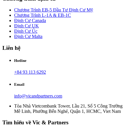
Chương Trình EB-5 Đầu Tư Định Cư Mỹ
Chương Trình L-1A & EB-1C
Định Cư Canada
Định Cư UK
Định Cư Úc
Định Cư Malta
Liên hệ
Hotline
+84 93 113 6292
Email
info@vicandpartners.com
Tòa Nhà Vietcombank Tower, Lầu 21, Số 5 Công Trường
Mê Linh, Phường Bến Nghé, Quận 1, HCMC, Viet Nam
Tìm hiểu về Vic & Partners