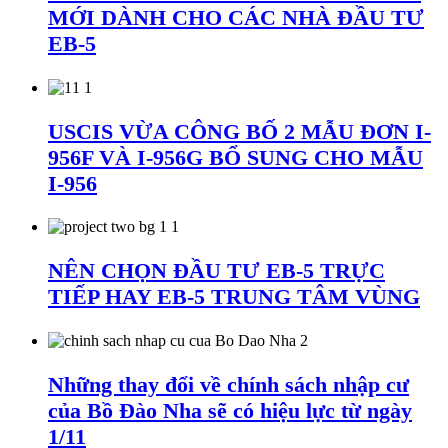
MỚI DÀNH CHO CÁC NHÀ ĐẦU TƯ
EB-5
USCIS VỪA CÔNG BỐ 2 MẪU ĐƠN I-
956F VÀ I-956G BỔ SUNG CHO MẪU
I-956
NÊN CHỌN ĐẦU TƯ EB-5 TRỰC
TIẾP HAY EB-5 TRUNG TÂM VÙNG
Những thay đổi về chính sách nhập cư
của Bồ Đào Nha sẽ có hiệu lực từ ngày
1/11