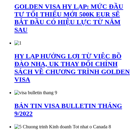
GOLDEN VISA HY LẠP: MỨC ĐẦU
TƯ TỐI THIỂU MỚI 500K EUR SẼ
BẮT ĐẦU CÓ HIỆU LỰC TỪ NĂM
SAU
HY LẠP HƯỞNG LỢI TỪ VIỆC BỒ
ĐÀO NHA, UK THAY ĐỔI CHÍNH
SÁCH VỀ CHƯƠNG TRÌNH GOLDEN
VISA
BẢN TIN VISA BULLETIN THÁNG
9/2022