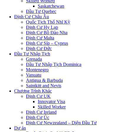
Skilled Worked
Saskatchewan
Đầu Tư Quebec
Định Cư Châu Âu
Quốc Tịch Thổ Nhĩ Kỳ
Định Cư Hy Lạp
Định Cư Bồ Đào Nha
Định Cư Malta
Định Cư Síp – Cyprus
Định Cư Đức
Đầu Tư Nhập Tịch
Grenada
Đầu Tư Nhập Tịch Dominica
Montenegro
Vanuatu
Antigua & Barbuda
Saintkitt and Nevis
Chương Trình Khác
Định Cư UK
Innovator Visa
Skilled Worker
Định Cư Ireland
Định Cư Úc
Định Cư Newzealand – Diện Đầu Tư
Dự án