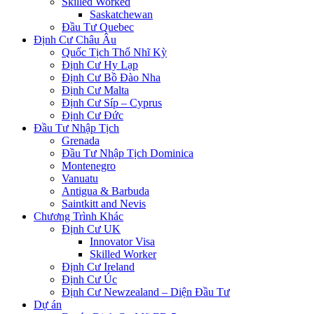
Skilled Worked
Saskatchewan
Đầu Tư Quebec
Định Cư Châu Âu
Quốc Tịch Thổ Nhĩ Kỳ
Định Cư Hy Lạp
Định Cư Bồ Đào Nha
Định Cư Malta
Định Cư Síp – Cyprus
Định Cư Đức
Đầu Tư Nhập Tịch
Grenada
Đầu Tư Nhập Tịch Dominica
Montenegro
Vanuatu
Antigua & Barbuda
Saintkitt and Nevis
Chương Trình Khác
Định Cư UK
Innovator Visa
Skilled Worker
Định Cư Ireland
Định Cư Úc
Định Cư Newzealand – Diện Đầu Tư
Dự án