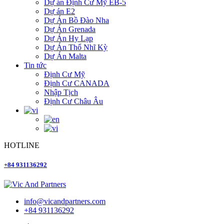
Dự án Định Cư Mỹ EB-5
Dự án E2
Dự Án Bồ Đào Nha
Dự Án Grenada
Dự Án Hy Lạp
Dự Án Thổ Nhĩ Kỳ
Dự Án Malta
Tin tức
Định Cư Mỹ
Định Cư CANADA
Nhập Tịch
Định Cư Châu Âu
HOTLINE
+84 931136292
info@vicandpartners.com
+84 931136292