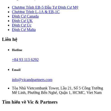
Chương Trình EB-5 Đầu Tư Định Cư Mỹ
Chương Trình L-1A & EB-1C
Định Cư Canada
Định Cư UK
Định Cư Úc
Định Cư Malta
Liên hệ
Hotline
+84 93 113 6292
Email
info@vicandpartners.com
Tòa Nhà Vietcombank Tower, Lầu 21, Số 5 Công Trường
Mê Linh, Phường Bến Nghé, Quận 1, HCMC, Viet Nam
Tìm hiểu về Vic & Partners