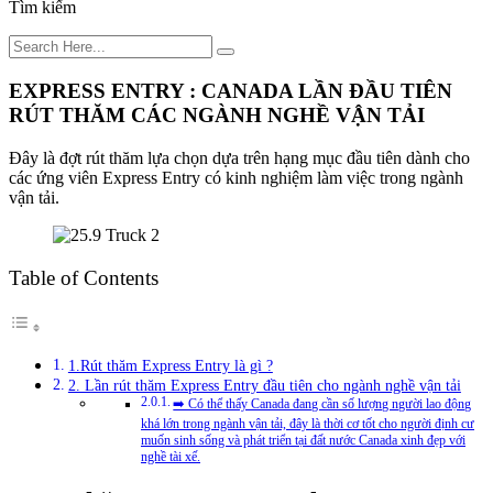
Tìm kiếm
EXPRESS ENTRY : CANADA LẦN ĐẦU TIÊN
RÚT THĂM CÁC NGÀNH NGHỀ VẬN TẢI
Đây là đợt rút thăm lựa chọn dựa trên hạng mục đầu tiên dành cho
các ứng viên Express Entry có kinh nghiệm làm việc trong ngành
vận tải.
Table of Contents
1.Rút thăm Express Entry là gì ?
2. Lần rút thăm Express Entry đầu tiên cho ngành nghề vận tải
➡️ Có thể thấy Canada đang cần số lượng người lao động
khá lớn trong ngành vận tải, đây là thời cơ tốt cho người định cư
muốn sinh sống và phát triển tại đất nước Canada xinh đẹp với
nghề tài xế.