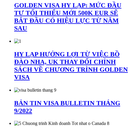
GOLDEN VISA HY LẠP: MỨC ĐẦU
TƯ TỐI THIỂU MỚI 500K EUR SẼ
BẮT ĐẦU CÓ HIỆU LỰC TỪ NĂM
SAU
HY LẠP HƯỞNG LỢI TỪ VIỆC BỒ
ĐÀO NHA, UK THAY ĐỔI CHÍNH
SÁCH VỀ CHƯƠNG TRÌNH GOLDEN
VISA
BẢN TIN VISA BULLETIN THÁNG
9/2022