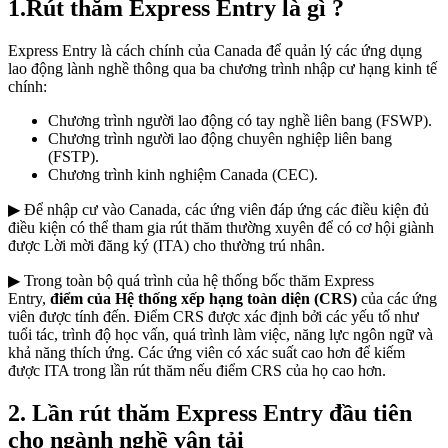
1.Rút thăm Express Entry là gì ?
Express Entry là cách chính của Canada để quản lý các ứng dụng
lao động lành nghề thông qua ba chương trình nhập cư hạng kinh tế
chính:
Chương trình người lao động có tay nghề liên bang (FSWP).
Chương trình người lao động chuyên nghiệp liên bang
(FSTP).
Chương trình kinh nghiệm Canada (CEC).
▶ Để nhập cư vào Canada, các ứng viên đáp ứng các điều kiện đủ
điều kiện có thể tham gia rút thăm thường xuyên để có cơ hội giành
được Lời mời đăng ký (ITA) cho thường trú nhân.
▶ Trong toàn bộ quá trình của hệ thống bốc thăm Express
Entry,
điểm của Hệ thống xếp hạng toàn diện (CRS)
của các ứng
viên được tính đến. Điểm CRS được xác định bởi các yếu tố như
tuổi tác, trình độ học vấn, quá trình làm việc, năng lực ngôn ngữ và
khả năng thích ứng. Các ứng viên có xác suất cao hơn để kiếm
được ITA trong lần rút thăm nếu điểm CRS của họ cao hơn.
2. Lần rút thăm Express Entry đầu tiên
cho ngành nghề vận tải