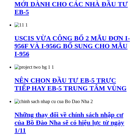
MỚI DÀNH CHO CÁC NHÀ ĐẦU TƯ
EB-5
USCIS VỪA CÔNG BỐ 2 MẪU ĐƠN I-
956F VÀ I-956G BỔ SUNG CHO MẪU
I-956
NÊN CHỌN ĐẦU TƯ EB-5 TRỰC
TIẾP HAY EB-5 TRUNG TÂM VÙNG
Những thay đổi về chính sách nhập cư
của Bồ Đào Nha sẽ có hiệu lực từ ngày
1/11