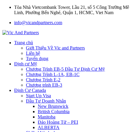
Tòa Nhà Vietcombank Tower, Lầu 21, số 5 Công Trường Mê
Linh, Phường Bến Nghé, Quận 1, HCMC, Viet Nam
info@vicandpartners.com
Trang chủ
Giới Thiệu Về Vic and Partners
Liên hệ
Tuyển dụng
Định cư Mỹ
Chương Trình EB-5 Đầu Tư Định Cư Mỹ
Chương Trình L-1A, EB-1C
Chương Trình E-2
Chương trình EB-3
Định Cư Canada
Start Up Visa
Đầu Tư Doanh Nhân
New Brunswick
British Columbia
Manitoba
Đảo Hoàng Tử – PEI
ALBERTA