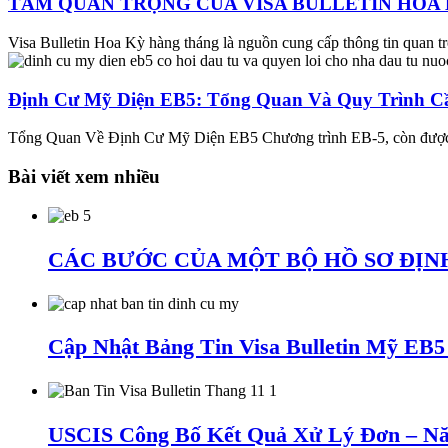
TẦM QUAN TRỌNG CỦA VISA BULLETIN HOA K
Visa Bulletin Hoa Kỳ hàng tháng là nguồn cung cấp thông tin quan trọ
Định Cư Mỹ Diện EB5: Tổng Quan Và Quy Trình Cầ
Tổng Quan Về Định Cư Mỹ Diện EB5 Chương trình EB-5, còn được g
Bài viết xem nhiều
CÁC BƯỚC CỦA MỘT BỘ HỒ SƠ ĐỊNH
Cập Nhật Bảng Tin Visa Bulletin Mỹ EB
USCIS Công Bố Kết Quả Xử Lý Đơn – Nă