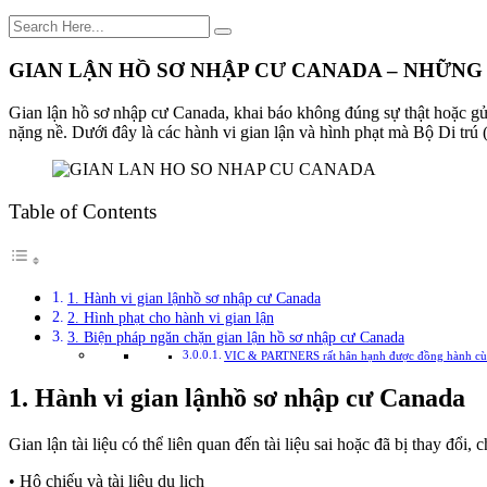
GIAN LẬN HỒ SƠ NHẬP CƯ CANADA – NHỮNG
Gian lận hồ sơ nhập cư Canada, khai báo không đúng sự thật hoặc gửi 
nặng nề. Dưới đây là các hành vi gian lận và hình phạt mà Bộ Di trú
Table of Contents
1. Hành vi gian lậnhồ sơ nhập cư Canada
2. Hình phạt cho hành vi gian lận
3. Biện pháp ngăn chặn gian lận hồ sơ nhập cư Canada
VIC & PARTNERS rất hân hạnh được đồng hành cù
1. Hành vi gian lậnhồ sơ nhập cư Canada
Gian lận tài liệu có thể liên quan đến tài liệu sai hoặc đã bị thay đổi
• Hộ chiếu và tài liệu du lịch