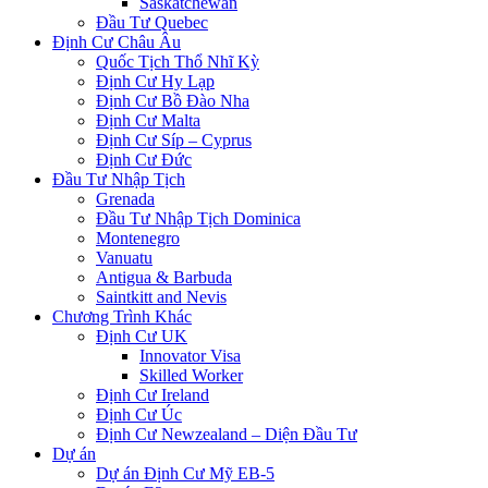
Saskatchewan
Đầu Tư Quebec
Định Cư Châu Âu
Quốc Tịch Thổ Nhĩ Kỳ
Định Cư Hy Lạp
Định Cư Bồ Đào Nha
Định Cư Malta
Định Cư Síp – Cyprus
Định Cư Đức
Đầu Tư Nhập Tịch
Grenada
Đầu Tư Nhập Tịch Dominica
Montenegro
Vanuatu
Antigua & Barbuda
Saintkitt and Nevis
Chương Trình Khác
Định Cư UK
Innovator Visa
Skilled Worker
Định Cư Ireland
Định Cư Úc
Định Cư Newzealand – Diện Đầu Tư
Dự án
Dự án Định Cư Mỹ EB-5