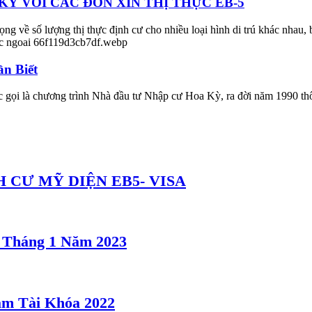
Ỳ VỚI CÁC ĐƠN XIN THỊ THỰC EB-5
ng về số lượng thị thực định cư cho nhiều loại hình di trú khác nhau, 
n Biết
ọi là chương trình Nhà đầu tư Nhập cư Hoa Kỳ, ra đời năm 1990 th
 CƯ MỸ DIỆN EB5- VISA
5 Tháng 1 Năm 2023
m Tài Khóa 2022