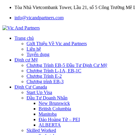
Tòa Nhà Vietcombank Tower, Lầu 21, số 5 Công Trường Mê
info@vicandpartners.com
Trang chủ
Giới Thiệu Về Vic and Partners
Liên hệ
Tuyển dụng
Định cư Mỹ
Chương Trình EB-5 Đầu Tư Định Cư Mỹ
Chương Trình L-1A, EB-1C
Chương Trình E-2
Chương trình EB-3
Định Cư Canada
Start Up Visa
Đầu Tư Doanh Nhân
New Brunswick
British Columbia
Manitoba
Đảo Hoàng Tử – PEI
ALBERTA
Skilled Worked