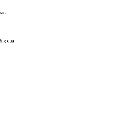
bao
ông qua