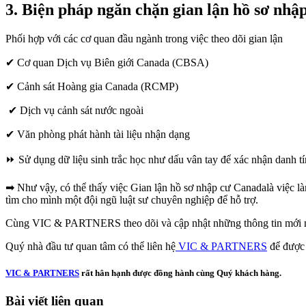
3. Biện pháp ngăn chặn gian lận hồ sơ nh
Phối hợp với các cơ quan đầu ngành trong việc theo dõi gian lận
✔ Cơ quan Dịch vụ Biên giới Canada (CBSA)
✔ Cảnh sát Hoàng gia Canada (RCMP)
✔ Dịch vụ cảnh sát nước ngoài
✔ Văn phòng phát hành tài liệu nhận dạng
⏩ Sử dụng dữ liệu sinh trắc học như dấu vân tay để xác nhận danh tí
➡ Như vậy, có thể thấy việc Gian lận hồ sơ nhập cư Canadalà việc là
tìm cho mình một đội ngũ luật sư chuyên nghiệp để hỗ trợ.
Cùng VIC & PARTNERS theo dõi và cập nhật những thông tin mới nhấ
Quý nhà đầu tư quan tâm có thể liên hệ
VIC & PARTNERS
để được 
VIC & PARTNERS
rất hân hạnh được đồng hành cùng Quý khách hàng.
Bài viết liên quan