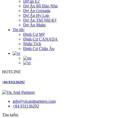
Dự án E2
Dự Án Bồ Đào Nha
Dự Án Grenada
Dự Án Hy Lạp
Dự Án Thổ Nhĩ Kỳ
Dự Án Malta
Tin tức
Định Cư Mỹ
Định Cư CANADA
Nhập Tịch
Định Cư Châu Âu
HOTLINE
+84 931136292
info@vicandpartners.com
+84 931136292
Tìm kiếm