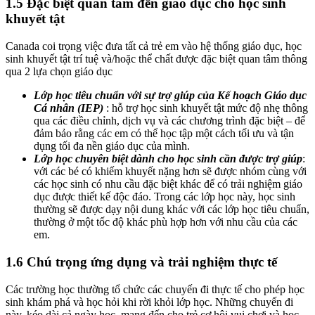
1.5 Đặc biệt quan tâm đến giáo dục cho học sinh
khuyết tật
Canada coi trọng việc đưa tất cả trẻ em vào hệ thống giáo dục, học
sinh khuyết tật trí tuệ và/hoặc thể chất được đặc biệt quan tâm thông
qua 2 lựa chọn giáo dục
Lớp học tiêu chuẩn với sự trợ giúp của Kế hoạch Giáo dục
Cá nhân (IEP)
: hỗ trợ học sinh khuyết tật mức độ nhẹ thông
qua các điều chỉnh, dịch vụ và các chương trình đặc biệt – để
đảm bảo rằng các em có thể học tập một cách tối ưu và tận
dụng tối đa nền giáo dục của mình.
Lớp học chuyên biệt dành cho học sinh cần được trợ giúp
:
với các bé có khiếm khuyết nặng hơn sẽ được nhóm cùng với
các học sinh có nhu cầu đặc biệt khác để có trải nghiệm giáo
dục được thiết kế độc đáo. Trong các lớp học này, học sinh
thường sẽ được dạy nội dung khác với các lớp học tiêu chuẩn,
thường ở một tốc độ khác phù hợp hơn với nhu cầu của các
em.
1.6 Chú trọng ứng dụng và trải nghiệm thực tế
Các trường học thường tổ chức các chuyến đi thực tế cho phép học
sinh khám phá và học hỏi khi rời khỏi lớp học. Những chuyến đi
này, kéo dài cả ngày học, mang đến cho trẻ cơ hội vui chơi và học