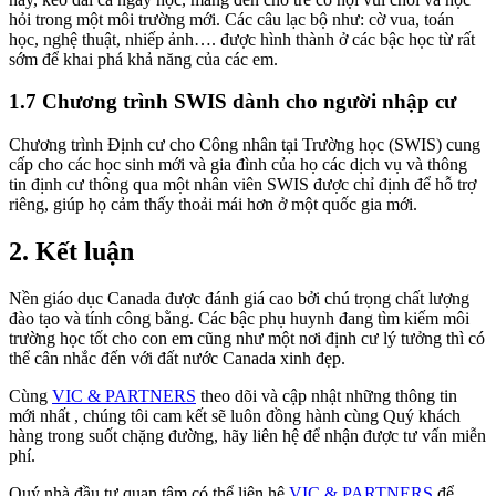
hỏi trong một môi trường mới. Các câu lạc bộ như: cờ vua, toán
học, nghệ thuật, nhiếp ảnh…. được hình thành ở các bậc học từ rất
sớm để khai phá khả năng của các em.
1.7 Chương trình SWIS dành cho người nhập cư
Chương trình Định cư cho Công nhân tại Trường học (SWIS) cung
cấp cho các học sinh mới và gia đình của họ các dịch vụ và thông
tin định cư thông qua một nhân viên SWIS được chỉ định để hỗ trợ
riêng, giúp họ cảm thấy thoải mái hơn ở một quốc gia mới.
2. Kết luận
Nền giáo dục Canada được đánh giá cao bởi chú trọng chất lượng
đào tạo và tính công bằng. Các bậc phụ huynh đang tìm kiếm môi
trường học tốt cho con em cũng như một nơi định cư lý tưởng thì có
thể cân nhắc đến với đất nước Canada xinh đẹp.
Cùng
VIC & PARTNERS
theo dõi và cập nhật những thông tin
mới nhất , chúng tôi cam kết sẽ luôn đồng hành cùng Quý khách
hàng trong suốt chặng đường, hãy liên hệ để nhận được tư vấn miễn
phí.
Quý nhà đầu tư quan tâm có thể liên hệ
VIC & PARTNERS
để