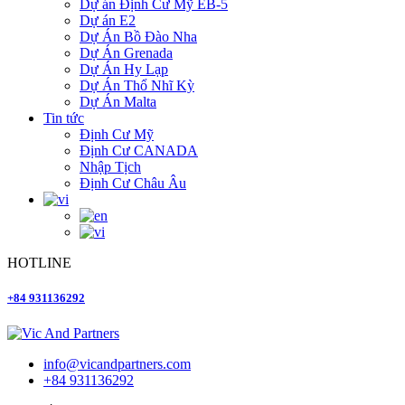
Dự án Định Cư Mỹ EB-5
Dự án E2
Dự Án Bồ Đào Nha
Dự Án Grenada
Dự Án Hy Lạp
Dự Án Thổ Nhĩ Kỳ
Dự Án Malta
Tin tức
Định Cư Mỹ
Định Cư CANADA
Nhập Tịch
Định Cư Châu Âu
HOTLINE
+84 931136292
info@vicandpartners.com
+84 931136292