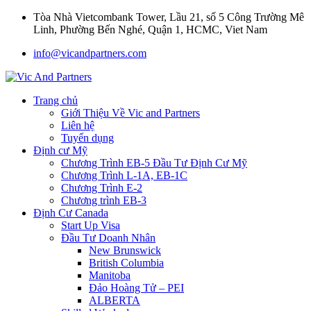
Tòa Nhà Vietcombank Tower, Lầu 21, số 5 Công Trường Mê
Linh, Phường Bến Nghé, Quận 1, HCMC, Viet Nam
info@vicandpartners.com
Trang chủ
Giới Thiệu Về Vic and Partners
Liên hệ
Tuyển dụng
Định cư Mỹ
Chương Trình EB-5 Đầu Tư Định Cư Mỹ
Chương Trình L-1A, EB-1C
Chương Trình E-2
Chương trình EB-3
Định Cư Canada
Start Up Visa
Đầu Tư Doanh Nhân
New Brunswick
British Columbia
Manitoba
Đảo Hoàng Tử – PEI
ALBERTA