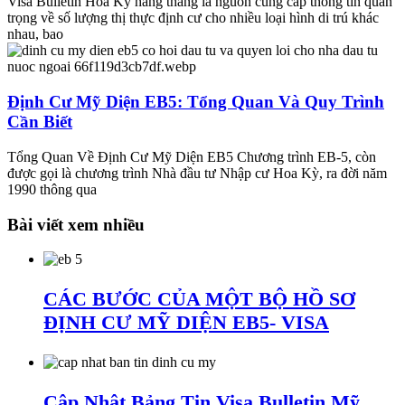
Visa Bulletin Hoa Kỳ hàng tháng là nguồn cung cấp thông tin quan
trọng về số lượng thị thực định cư cho nhiều loại hình di trú khác
nhau, bao
Định Cư Mỹ Diện EB5: Tổng Quan Và Quy Trình
Cần Biết
Tổng Quan Về Định Cư Mỹ Diện EB5 Chương trình EB-5, còn
được gọi là chương trình Nhà đầu tư Nhập cư Hoa Kỳ, ra đời năm
1990 thông qua
Bài viết xem nhiều
CÁC BƯỚC CỦA MỘT BỘ HỒ SƠ
ĐỊNH CƯ MỸ DIỆN EB5- VISA
Cập Nhật Bảng Tin Visa Bulletin Mỹ