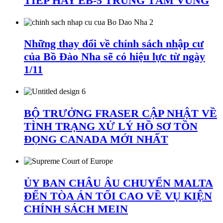
TIẾP HAY EB-5 TRUNG TÂM VÙNG
Những thay đổi về chính sách nhập cư
của Bồ Đào Nha sẽ có hiệu lực từ ngày
1/11
BỘ TRƯỞNG FRASER CẬP NHẬT VỀ
TÌNH TRẠNG XỬ LÝ HỒ SƠ TỒN
ĐỌNG CANADA MỚI NHẤT
ỦY BAN CHÂU ÂU CHUYỂN MALTA
ĐẾN TÒA ÁN TỐI CAO VỀ VỤ KIỆN
CHÍNH SÁCH MEIN