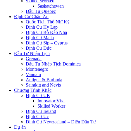
Skilled Worked
Saskatchewan
Đầu Tư Quebec
Định Cư Châu Âu
Quốc Tịch Thổ Nhĩ Kỳ
Định Cư Hy Lạp
Định Cư Bồ Đào Nha
Định Cư Malta
Định Cư Síp – Cyprus
Định Cư Đức
Đầu Tư Nhập Tịch
Grenada
Đầu Tư Nhập Tịch Dominica
Montenegro
Vanuatu
Antigua & Barbuda
Saintkitt and Nevis
Chương Trình Khác
Định Cư UK
Innovator Visa
Skilled Worker
Định Cư Ireland
Định Cư Úc
Định Cư Newzealand – Diện Đầu Tư
Dự án