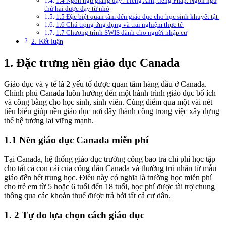
1.4 Ngôn ngữ giảng dạy: Tiếng Anh, tiếng Pháp. Ngôn ngữ
thứ hai được dạy từ nhỏ
1.5 Đặc biệt quan tâm đến giáo dục cho học sinh khuyết tật
1.6 Chú trọng ứng dụng và trải nghiệm thực tế
1.7 Chương trình SWIS dành cho người nhập cư
2. Kết luận
1. Đặc trưng nền giáo dục Canada
Giáo dục và y tế là 2 yếu tố được quan tâm hàng đầu ở Canada.
Chính phủ Canada luôn hướng đến một hành trình giáo dục bổ ích
và công bằng cho học sinh, sinh viên. Cùng điểm qua một vài nét
tiêu biểu giúp nền giáo dục nơi đây thành công trong việc xây dựng
thế hệ tương lai vững mạnh.
1.1 Nền giáo dục Canada miễn phí
Tại Canada, hệ thống giáo dục trường công bao trả chi phí học tập
cho tất cả con cái của công dân Canada và thường trú nhân từ mẫu
giáo đến hết trung học. Điều này có nghĩa là trường học miễn phí
cho trẻ em từ 5 hoặc 6 tuổi đến 18 tuổi, học phí được tài trợ chung
thông qua các khoản thuế được trả bởi tất cả cư dân.
1. 2 Tự do lựa chọn cách giáo dục