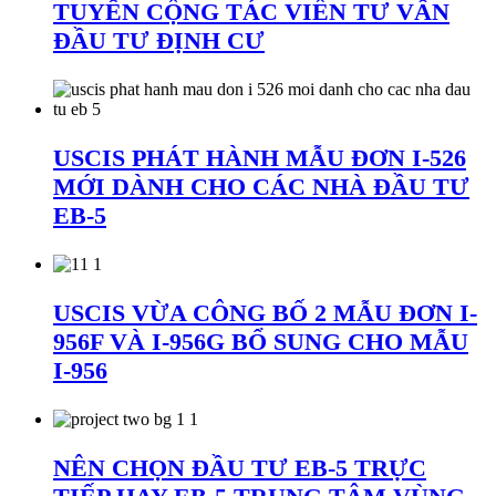
TUYỂN CỘNG TÁC VIÊN TƯ VẤN
ĐẦU TƯ ĐỊNH CƯ
USCIS PHÁT HÀNH MẪU ĐƠN I-526
MỚI DÀNH CHO CÁC NHÀ ĐẦU TƯ
EB-5
USCIS VỪA CÔNG BỐ 2 MẪU ĐƠN I-
956F VÀ I-956G BỔ SUNG CHO MẪU
I-956
NÊN CHỌN ĐẦU TƯ EB-5 TRỰC