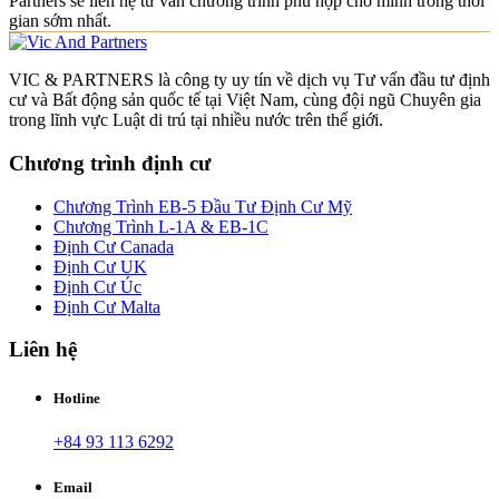
Partners sẽ liên hệ tư vấn chương trình phù hợp cho mình trong thời
gian sớm nhất.
VIC & PARTNERS là công ty uy tín về dịch vụ Tư vấn đầu tư định
cư và Bất động sản quốc tế tại Việt Nam, cùng đội ngũ Chuyên gia
trong lĩnh vực Luật di trú tại nhiều nước trên thế giới.
Chương trình định cư
Chương Trình EB-5 Đầu Tư Định Cư Mỹ
Chương Trình L-1A & EB-1C
Định Cư Canada
Định Cư UK
Định Cư Úc
Định Cư Malta
Liên hệ
Hotline
+84 93 113 6292
Email