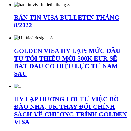
BẢN TIN VISA BULLETIN THÁNG
8/2022
GOLDEN VISA HY LẠP: MỨC ĐẦU
TƯ TỐI THIỂU MỚI 500K EUR SẼ
BẮT ĐẦU CÓ HIỆU LỰC TỪ NĂM
SAU
HY LẠP HƯỞNG LỢI TỪ VIỆC BỒ
ĐÀO NHA, UK THAY ĐỔI CHÍNH
SÁCH VỀ CHƯƠNG TRÌNH GOLDEN
VISA