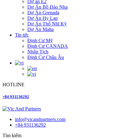
Dự án E2
Dự Án Bồ Đào Nha
Dự Án Grenada
Dự Án Hy Lạp
Dự Án Thổ Nhĩ Kỳ
Dự Án Malta
Tin tức
Định Cư Mỹ
Định Cư CANADA
Nhập Tịch
Định Cư Châu Âu
HOTLINE
+84 931136292
info@vicandpartners.com
+84 931136292
Tìm kiếm