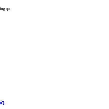
ông qua
ử)