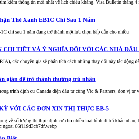
ìm kiếm thông tin mới nhất về lịch chiếu kháng Visa Bulletin tháng 
Nhận Thẻ Xanh EB1C Chỉ Sau 1 Năm
B1C chỉ sau 1 năm đang trở thành một lựa chọn hấp dẫn cho nhiều
N CHI TIẾT VÀ Ý NGHĨA ĐỐI VỚI CÁC NHÀ ĐẦU
(RIA), các chuyên gia sẽ phân tích cách những thay đổi này tác động đ
n giản để trở thành thường trú nhân
ơng trình định cư Canada diện đầu tư cùng Vic & Partners, đơn vị tư 
Ỳ VỚI CÁC ĐƠN XIN THỊ THỰC EB-5
ng về số lượng thị thực định cư cho nhiều loại hình di trú khác nhau, 
n Biết