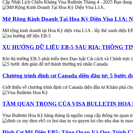
Cập Nhật Lịch Chiếu Kháng Visa Bulletin Tháng 4 - 2025 Bạn đang t
Mở Rộng Kinh Doanh Tại Hoa Kỳ Diện Visa L1A: 
Mở rộng kinh doanh tại Hoa Kỳ diện visa L1A - lấy thẻ xanh diện E
XU HƯỚNG DỮ LIỆU EB-5 SAU RIA: THÔNG TI
Khi thị trường EB-5 phát triển theo Đạo luật Cải cách và Chính trực 
Chương trình định cư Canada diện đầu tư: 5 bước đơ
Giới thiệu về chương trình định cư Canada diện đầu tư Khám phá chư
TẦM QUAN TRỌNG CỦA VISA BULLETIN HOA K
Visa Bulletin Hoa Kỳ hàng tháng là nguồn cung cấp thông tin quan trọ
Định Cư Mỹ Diện EB5: Tổng Quan Và Quy Trình Cầ