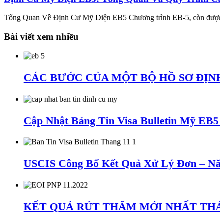
Tổng Quan Về Định Cư Mỹ Diện EB5 Chương trình EB-5, còn được g
Bài viết xem nhiều
CÁC BƯỚC CỦA MỘT BỘ HỒ SƠ ĐỊNH
Cập Nhật Bảng Tin Visa Bulletin Mỹ EB
USCIS Công Bố Kết Quả Xử Lý Đơn – Nă
KẾT QUẢ RÚT THĂM MỚI NHẤT THÁNG