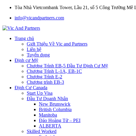
Tòa Nhà Vietcombank Tower, Lầu 21, số 5 Công Trường Mê
info@vicandpartners.com
Trang chủ
Giới Thiệu Về Vic and Partners
Liên hệ
Tuyển dụng
Định cư Mỹ
Chương Trình EB-5 Đầu Tư Định Cư Mỹ
Chương Trình L-1A, EB-1C
Chương Trình E-2
Chương trình EB-3
Định Cư Canada
Start Up Visa
Đầu Tư Doanh Nhân
New Brunswick
British Columbia
Manitoba
Đảo Hoàng Tử – PEI
ALBERTA
Skilled Worked