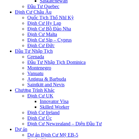
Saskatchewan
Đầu Tư Quebec
Định Cư Châu Âu
Quốc Tịch Thổ Nhĩ Kỳ
Định Cư Hy Lạp
Định Cư Bồ Đào Nha
Định Cư Malta
Định Cư Síp – Cyprus
Định Cư Đức
Đầu Tư Nhập Tịch
Grenada
Đầu Tư Nhập Tịch Dominica
Montenegro
Vanuatu
Antigua & Barbuda
Saintkitt and Nevis
Chương Trình Khác
Định Cư UK
Innovator Visa
Skilled Worker
Định Cư Ireland
Định Cư Úc
Định Cư Newzealand – Diện Đầu Tư
Dự án
Dự án Định Cư Mỹ EB-5