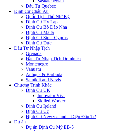
Saskatchewan
Đầu Tư Quebec
Định Cư Châu Âu
Quốc Tịch Thổ Nhĩ Kỳ
Định Cư Hy Lạp
Định Cư Bồ Đào Nha
Định Cư Malta
Định Cư Síp – Cyprus
Định Cư Đức
Đầu Tư Nhập Tịch
Grenada
Đầu Tư Nhập Tịch Dominica
Montenegro
Vanuatu
Antigua & Barbuda
Saintkitt and Nevis
Chương Trình Khác
Định Cư UK
Innovator Visa
Skilled Worker
Định Cư Ireland
Định Cư Úc
Định Cư Newzealand – Diện Đầu Tư
Dự án
Dự án Định Cư Mỹ EB-5