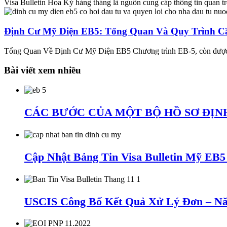
Visa Bulletin Hoa Kỳ hàng tháng là nguồn cung cấp thông tin quan trọ
Định Cư Mỹ Diện EB5: Tổng Quan Và Quy Trình Cầ
Tổng Quan Về Định Cư Mỹ Diện EB5 Chương trình EB-5, còn được g
Bài viết xem nhiều
CÁC BƯỚC CỦA MỘT BỘ HỒ SƠ ĐỊNH
Cập Nhật Bảng Tin Visa Bulletin Mỹ EB
USCIS Công Bố Kết Quả Xử Lý Đơn – Nă