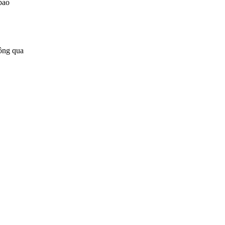
bao
ông qua