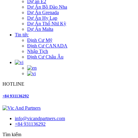
Dự án E2
Dự Án Bồ Đào Nha
Dự Án Grenada
Dự Án Hy Lạp
Dự Án Thổ Nhĩ Kỳ
Dự Án Malta
Tin tức
Định Cư Mỹ
Định Cư CANADA
Nhập Tịch
Định Cư Châu Âu
HOTLINE
+84 931136292
info@vicandpartners.com
+84 931136292
Tìm kiếm