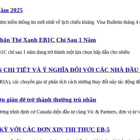
Năm 2025
ìm kiếm thông tin mới nhất về lịch chiếu kháng Visa Bulletin tháng 
Nhận Thẻ Xanh EB1C Chỉ Sau 1 Năm
B1C chỉ sau 1 năm đang trở thành một lựa chọn hấp dẫn cho nhiều
N CHI TIẾT VÀ Ý NGHĨA ĐỐI VỚI CÁC NHÀ ĐẦU
(RIA), các chuyên gia sẽ phân tích cách những thay đổi này tác động đ
n giản để trở thành thường trú nhân
ơng trình định cư Canada diện đầu tư cùng Vic & Partners, đơn vị tư 
Ỳ VỚI CÁC ĐƠN XIN THỊ THỰC EB-5