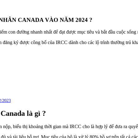
NHÂN CANADA VÀO NĂM 2024 ?
iếm con đường nhanh nhất để đạt được mục tiêu và bắt đầu cuộc sống
đơn đăng ký được công bố của IRCC dành cho các lộ trình thường trú kh
2/2023
 Canada là gì ?
n nộp, biểu thị khoảng thời gian mà IRCC cho là hợp lý để đưa ra quyế
ủ và tài liệu hỗ trợ. Mục tiêu của bộ là xử lý 80% hồ sơ trên tất cả c