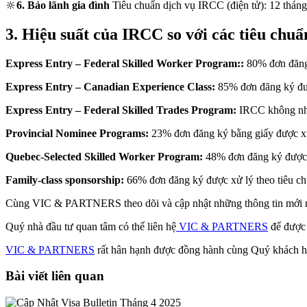
🔆
6. Bảo lãnh gia đình
Tiêu chuẩn dịch vụ IRCC (điện tử): 12 tháng
3. Hiệu suất của IRCC so với các tiêu chu
Express Entry – Federal Skilled Worker Program::
80% đơn đăng 
Express Entry –
Canadian Experience Class
:
85% đơn đăng ký đượ
Express Entry – Federal Skilled Trades Program:
IRCC không nhậ
Provincial Nominee Programs:
23% đơn đăng ký bằng giấy được xử 
Quebec-Selected Skilled Worker Program:
48% đơn đăng ký được x
Family-class sponsorship:
66% đơn đăng ký được xử lý theo tiêu ch
Cùng VIC & PARTNERS theo dõi và cập nhật những thông tin mới nhấ
Quý nhà đầu tư quan tâm có thể liên hệ
VIC & PARTNERS
để được 
VIC & PARTNERS
rất hân hạnh được đồng hành cùng Quý khách h
Bài viết liên quan