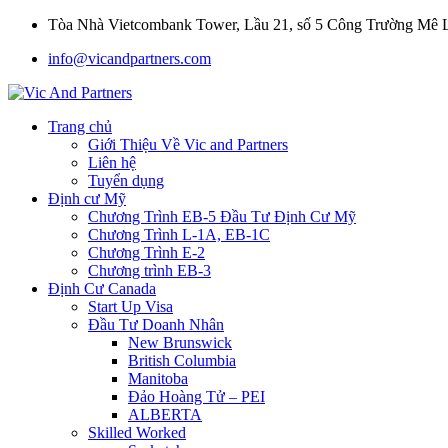
Tòa Nhà Vietcombank Tower, Lầu 21, số 5 Công Trường Mê
info@vicandpartners.com
Trang chủ
Giới Thiệu Về Vic and Partners
Liên hệ
Tuyển dụng
Định cư Mỹ
Chương Trình EB-5 Đầu Tư Định Cư Mỹ
Chương Trình L-1A, EB-1C
Chương Trình E-2
Chương trình EB-3
Định Cư Canada
Start Up Visa
Đầu Tư Doanh Nhân
New Brunswick
British Columbia
Manitoba
Đảo Hoàng Tử – PEI
ALBERTA
Skilled Worked