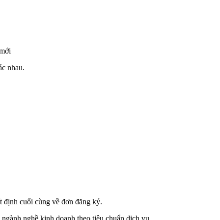
 mới
ác nhau.
t định cuối cùng về đơn đăng ký.
ác ngành nghề kinh doanh theo tiêu chuẩn dịch vụ.