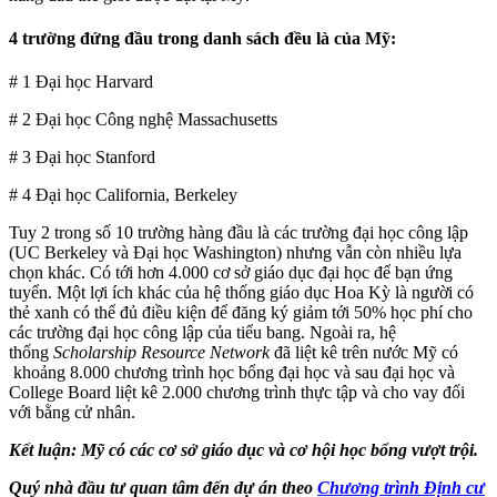
4 trường đứng đầu trong danh sách đều là của Mỹ:
# 1 Đại học Harvard
# 2 Đại học Công nghệ Massachusetts
# 3 Đại học Stanford
# 4 Đại học California, Berkeley
Tuy 2 trong số 10 trường hàng đầu là các trường đại học công lập
(UC Berkeley và Đại học Washington) nhưng vẫn còn nhiều lựa
chọn khác. Có tới hơn 4.000 cơ sở giáo dục đại học để bạn ứng
tuyển. Một lợi ích khác của hệ thống giáo dục Hoa Kỳ là người có
thẻ xanh có thể đủ điều kiện để đăng ký giảm tới 50% học phí cho
các trường đại học công lập của tiểu bang. Ngoài ra, hệ
thống
Scholarship Resource Network
đã liệt kê trên nước Mỹ có
khoảng 8.000 chương trình học bổng đại học và sau đại học và
College Board liệt kê 2.000 chương trình thực tập và cho vay đối
với bằng cử nhân.
Kết luận: Mỹ có các cơ sở giáo dục và cơ hội học bổng vượt trội.
Quý nhà đầu tư quan tâm đến dự án
theo
Chương trình Định cư