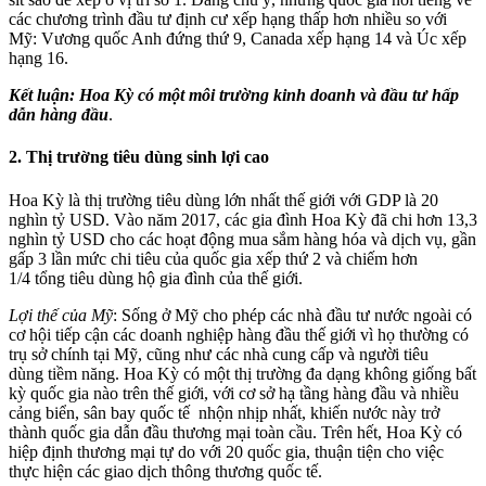
các chương trình đầu tư định cư xếp hạng thấp hơn nhiều so với
Mỹ: Vương quốc Anh đứng thứ 9, Canada xếp hạng 14 và Úc xếp
hạng 16.
Kết luận: Hoa Kỳ có một
môi trường
kinh doanh và đầu tư hấp
dẫn
hàng đầu
.
2. Thị trường tiêu dùng sinh lợi cao
Hoa Kỳ là thị trường tiêu dùng lớn nhất thế giới với GDP là 20
nghìn tỷ USD. Vào năm 2017, các gia đình Hoa Kỳ đã chi hơn 13,3
nghìn tỷ USD cho các hoạt động mua sắm hàng hóa và dịch vụ, gần
gấp 3 lần mức chi tiêu của quốc gia xếp thứ 2 và chiếm hơn
1/4 tổng tiêu dùng hộ gia đình của thế giới.
Lợi thế của Mỹ
: Sống ở Mỹ cho phép các nhà đầu tư nước ngoài có
cơ hội tiếp cận các doanh nghiệp hàng đầu thế giới vì họ thường có
trụ sở chính tại Mỹ, cũng như các nhà cung cấp và người tiêu
dùng tiềm năng. Hoa Kỳ có một thị trường đa dạng không giống bất
kỳ quốc gia nào trên thế giới, với cơ sở hạ tầng hàng đầu và nhiều
cảng biển, sân bay quốc tế nhộn nhịp nhất, khiến nước này trở
thành quốc gia dẫn đầu thương mại toàn cầu. Trên hết, Hoa Kỳ có
hiệp định thương mại tự do với 20 quốc gia, thuận tiện cho việc
thực hiện các giao dịch thông thương quốc tế.