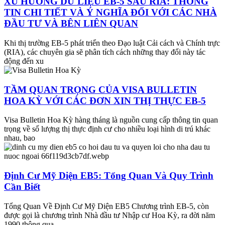
XU HƯỚNG DỮ LIỆU EB-5 SAU RIA: THÔNG
TIN CHI TIẾT VÀ Ý NGHĨA ĐỐI VỚI CÁC NHÀ
ĐẦU TƯ VÀ BÊN LIÊN QUAN
Khi thị trường EB-5 phát triển theo Đạo luật Cải cách và Chính trực
(RIA), các chuyên gia sẽ phân tích cách những thay đổi này tác
động đến xu
TẦM QUAN TRỌNG CỦA VISA BULLETIN
HOA KỲ VỚI CÁC ĐƠN XIN THỊ THỰC EB-5
Visa Bulletin Hoa Kỳ hàng tháng là nguồn cung cấp thông tin quan
trọng về số lượng thị thực định cư cho nhiều loại hình di trú khác
nhau, bao
Định Cư Mỹ Diện EB5: Tổng Quan Và Quy Trình
Cần Biết
Tổng Quan Về Định Cư Mỹ Diện EB5 Chương trình EB-5, còn
được gọi là chương trình Nhà đầu tư Nhập cư Hoa Kỳ, ra đời năm
1990 thông qua