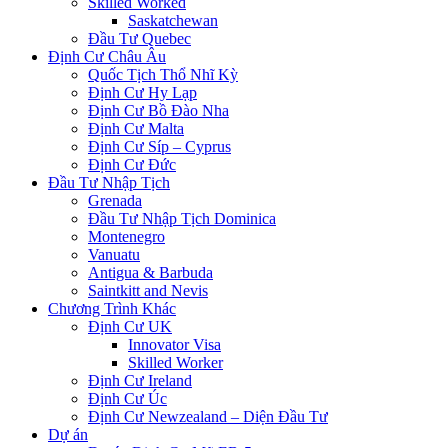
Skilled Worked
Saskatchewan
Đầu Tư Quebec
Định Cư Châu Âu
Quốc Tịch Thổ Nhĩ Kỳ
Định Cư Hy Lạp
Định Cư Bồ Đào Nha
Định Cư Malta
Định Cư Síp – Cyprus
Định Cư Đức
Đầu Tư Nhập Tịch
Grenada
Đầu Tư Nhập Tịch Dominica
Montenegro
Vanuatu
Antigua & Barbuda
Saintkitt and Nevis
Chương Trình Khác
Định Cư UK
Innovator Visa
Skilled Worker
Định Cư Ireland
Định Cư Úc
Định Cư Newzealand – Diện Đầu Tư
Dự án