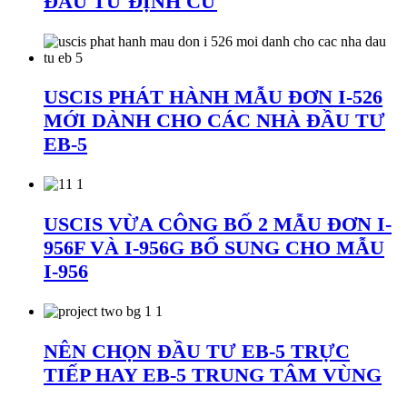
ĐẦU TƯ ĐỊNH CƯ
USCIS PHÁT HÀNH MẪU ĐƠN I-526
MỚI DÀNH CHO CÁC NHÀ ĐẦU TƯ
EB-5
USCIS VỪA CÔNG BỐ 2 MẪU ĐƠN I-
956F VÀ I-956G BỔ SUNG CHO MẪU
I-956
NÊN CHỌN ĐẦU TƯ EB-5 TRỰC
TIẾP HAY EB-5 TRUNG TÂM VÙNG