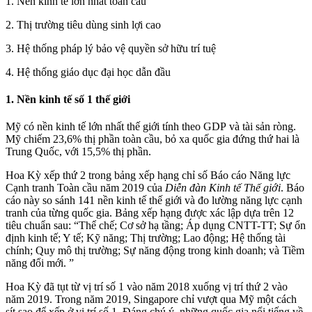
1. Nền kinh tế lớn nhất toàn cầu
2. Thị trường tiêu dùng sinh lợi cao
3. Hệ thống pháp lý bảo vệ quyền sở hữu trí tuệ
4. Hệ thống giáo dục đại học dẫn đầu
1. Nền kinh tế số 1 thế giới
Mỹ có nền kinh tế lớn nhất thế giới tính theo GDP và tài sản ròng.
Mỹ chiếm 23,6% thị phần toàn cầu, bỏ xa quốc gia đứng thứ hai là
Trung Quốc, với 15,5% thị phần.
Hoa Kỳ xếp thứ 2 trong bảng xếp hạng chỉ số Báo cáo Năng lực
Cạnh tranh Toàn cầu năm 2019 của
Diễn đàn Kinh tế Thế giới
. Báo
cáo này so sánh 141 nền kinh tế thế giới và đo lường năng lực cạnh
tranh của từng quốc gia. Bảng xếp hạng được xác lập dựa trên 12
tiêu chuẩn sau: “Thể chế; Cơ sở hạ tầng; Áp dụng CNTT-TT; Sự ổn
định kinh tế; Y tế; Kỹ năng; Thị trường; Lao động; Hệ thống tài
chính; Quy mô thị trường; Sự năng động trong kinh doanh; và Tiềm
năng đổi mới. ”
Hoa Kỳ đã tụt từ vị trí số 1 vào năm 2018 xuống vị trí thứ 2 vào
năm 2019. Trong năm 2019, Singapore chỉ vượt qua Mỹ một cách
sít sao để xếp ở vị trí số 1. Đáng chú ý, những quốc gia nổi tiếng về