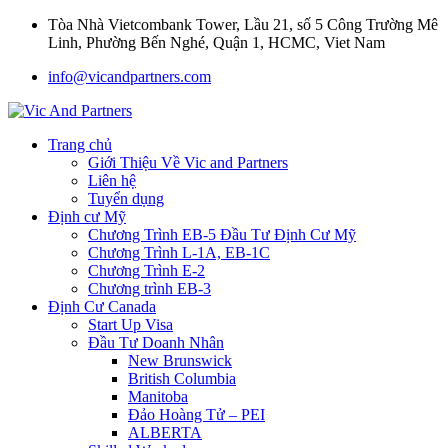
Tòa Nhà Vietcombank Tower, Lầu 21, số 5 Công Trường Mê
Linh, Phường Bến Nghé, Quận 1, HCMC, Viet Nam
info@vicandpartners.com
Trang chủ
Giới Thiệu Về Vic and Partners
Liên hệ
Tuyển dụng
Định cư Mỹ
Chương Trình EB-5 Đầu Tư Định Cư Mỹ
Chương Trình L-1A, EB-1C
Chương Trình E-2
Chương trình EB-3
Định Cư Canada
Start Up Visa
Đầu Tư Doanh Nhân
New Brunswick
British Columbia
Manitoba
Đảo Hoàng Tử – PEI
ALBERTA