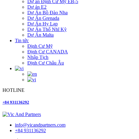
Dự án Định Cư Mỹ EB-5
Dự án E2
Dự Án Bồ Đào Nha
Dự Án Grenada
Dự Án Hy Lạp
Dự Án Thổ Nhĩ Kỳ
Dự Án Malta
Tin tức
Định Cư Mỹ
Định Cư CANADA
Nhập Tịch
Định Cư Châu Âu
HOTLINE
+84 931136292
info@vicandpartners.com
+84 931136292