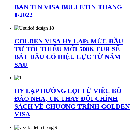
BẢN TIN VISA BULLETIN THÁNG
8/2022
GOLDEN VISA HY LẠP: MỨC ĐẦU
TƯ TỐI THIỂU MỚI 500K EUR SẼ
BẮT ĐẦU CÓ HIỆU LỰC TỪ NĂM
SAU
HY LẠP HƯỞNG LỢI TỪ VIỆC BỒ
ĐÀO NHA, UK THAY ĐỔI CHÍNH
SÁCH VỀ CHƯƠNG TRÌNH GOLDEN
VISA