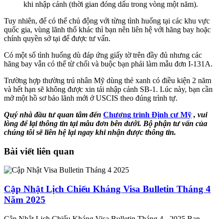
khi nhập cảnh (thời gian đóng dấu trong vòng một năm).
Tuy nhiên, để có thể chủ động với từng tình huống tại các khu vực
quốc gia, vùng lãnh thổ khác thì bạn nên liên hệ với hãng bay hoặc
chính quyền sở tại để được tư vấn.
Có một số tình huống dù đáp ứng giấy tờ trên đầy đủ nhưng các
hãng bay vẫn có thể từ chối và buộc bạn phải làm mẫu đơn I-131A.
Trường hợp thường trú nhân Mỹ dùng thẻ xanh có điều kiện 2 năm
và hết hạn sẽ không được xin tái nhập cảnh SB-1. Lúc này, bạn cần
mở một hồ sơ bảo lãnh mới ở USCIS theo đúng trình tự.
Quý nhà đầu tư quan tâm đến
Chương trình Định cư Mỹ
, vui
lòng để lại thông tin tại mẫu đơn bên dưới. Bộ phận tư vấn của
chúng tôi sẽ liên hệ lại ngay khi nhận được thông tin.
Bài viết liên quan
Cập Nhật Lịch Chiếu Kháng Visa Bulletin Tháng 4
Năm 2025
Cập Nhật Lịch Chiếu Kháng Visa Bulletin Tháng 4 - 2025 Bạn