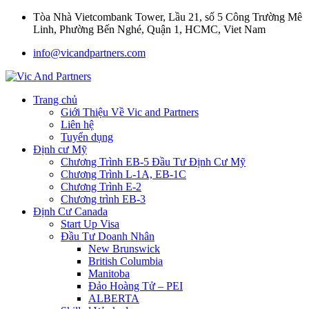
Tòa Nhà Vietcombank Tower, Lầu 21, số 5 Công Trường Mê
Linh, Phường Bến Nghé, Quận 1, HCMC, Viet Nam
info@vicandpartners.com
Trang chủ
Giới Thiệu Về Vic and Partners
Liên hệ
Tuyển dụng
Định cư Mỹ
Chương Trình EB-5 Đầu Tư Định Cư Mỹ
Chương Trình L-1A, EB-1C
Chương Trình E-2
Chương trình EB-3
Định Cư Canada
Start Up Visa
Đầu Tư Doanh Nhân
New Brunswick
British Columbia
Manitoba
Đảo Hoàng Tử – PEI
ALBERTA