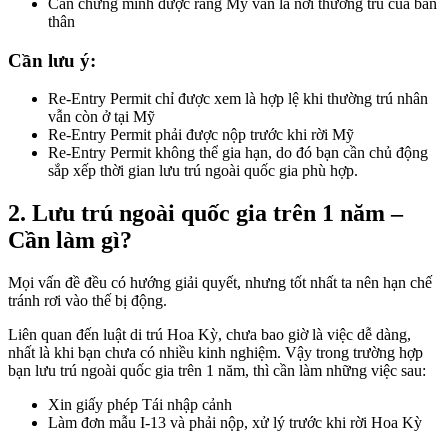
Cần chứng minh được rằng Mỹ vẫn là nơi thường trú của bản
thân
Cần lưu ý:
Re-Entry Permit chỉ được xem là hợp lệ khi thường trú nhân
vẫn còn ở tại Mỹ
Re-Entry Permit phải được nộp trước khi rời Mỹ
Re-Entry Permit không thể gia hạn, do đó bạn cần chủ động
sắp xếp thời gian lưu trú ngoài quốc gia phù hợp.
2. Lưu trú ngoài quốc gia trên 1 năm –
Cần làm gì?
Mọi vấn đề đều có hướng giải quyết, nhưng tốt nhất ta nên hạn chế
tránh rơi vào thế bị động.
Liên quan đến luật di trú Hoa Kỳ, chưa bao giờ là việc dễ dàng,
nhất là khi bạn chưa có nhiều kinh nghiệm. Vậy trong trường hợp
bạn lưu trú ngoài quốc gia trên 1 năm, thì cần làm những việc sau:
Xin giấy phép Tái nhập cảnh
Làm đơn mẫu I-13 và phải nộp, xử lý trước khi rời Hoa Kỳ