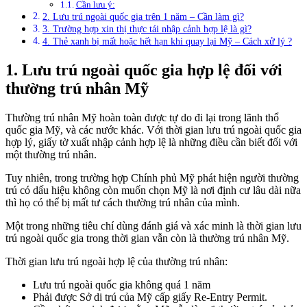
Cần lưu ý:
2. Lưu trú ngoài quốc gia trên 1 năm – Cần làm gì?
3. Trường hợp xin thị thực tái nhập cảnh hợp lệ là gì?
4. Thẻ xanh bị mất hoặc hết hạn khi quay lại Mỹ – Cách xử lý ?
1. Lưu trú ngoài quốc gia hợp lệ đối với
thường trú nhân Mỹ
Thường trú nhân Mỹ hoàn toàn được tự do đi lại trong lãnh thổ
quốc gia Mỹ, và các nước khác. Với thời gian lưu trú ngoài quốc gia
hợp lý, giấy tờ xuất nhập cảnh hợp lệ là những điều cần biết đối với
một thường trú nhân.
Tuy nhiên, trong trường hợp Chính phủ Mỹ phát hiện người thường
trú có dấu hiệu không còn muốn chọn Mỹ là nơi định cư lâu dài nữa
thì họ có thể bị mất tư cách thường trú nhân của mình.
Một trong những tiêu chí dùng đánh giá và xác minh là thời gian lưu
trú ngoài quốc gia trong thời gian vẫn còn là thường trú nhân Mỹ.
Thời gian lưu trú ngoài hợp lệ của thường trú nhân:
Lưu trú ngoài quốc gia không quá 1 năm
Phải được Sở di trú của Mỹ cấp giấy Re-Entry Permit.