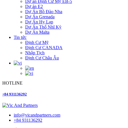
Dự án Định Cư Mỹ EB-5
Dự án E2
Dự Án Bồ Đào Nha
Dự Án Grenada
Dự Án Hy Lạp
Dự Án Thổ Nhĩ Kỳ
Dự Án Malta
Tin tức
Định Cư Mỹ
Định Cư CANADA
Nhập Tịch
Định Cư Châu Âu
HOTLINE
+84 931136292
info@vicandpartners.com
+84 931136292