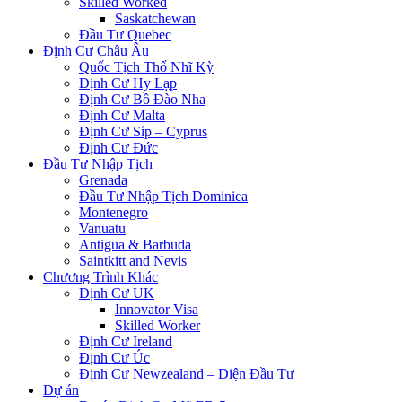
Skilled Worked
Saskatchewan
Đầu Tư Quebec
Định Cư Châu Âu
Quốc Tịch Thổ Nhĩ Kỳ
Định Cư Hy Lạp
Định Cư Bồ Đào Nha
Định Cư Malta
Định Cư Síp – Cyprus
Định Cư Đức
Đầu Tư Nhập Tịch
Grenada
Đầu Tư Nhập Tịch Dominica
Montenegro
Vanuatu
Antigua & Barbuda
Saintkitt and Nevis
Chương Trình Khác
Định Cư UK
Innovator Visa
Skilled Worker
Định Cư Ireland
Định Cư Úc
Định Cư Newzealand – Diện Đầu Tư
Dự án