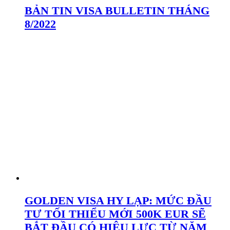
BẢN TIN VISA BULLETIN THÁNG
8/2022
GOLDEN VISA HY LẠP: MỨC ĐẦU
TƯ TỐI THIỂU MỚI 500K EUR SẼ
BẮT ĐẦU CÓ HIỆU LỰC TỪ NĂM