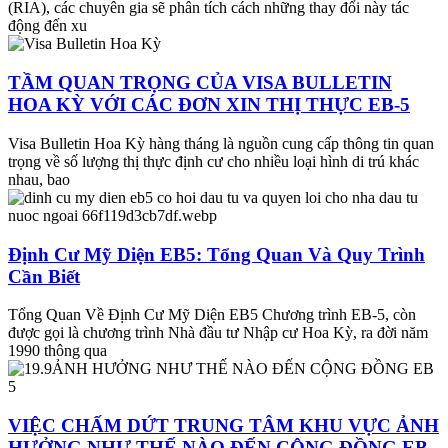
(RIA), các chuyên gia sẽ phân tích cách những thay đổi này tác
động đến xu
TẦM QUAN TRỌNG CỦA VISA BULLETIN
HOA KỲ VỚI CÁC ĐƠN XIN THỊ THỰC EB-5
Visa Bulletin Hoa Kỳ hàng tháng là nguồn cung cấp thông tin quan
trọng về số lượng thị thực định cư cho nhiều loại hình di trú khác
nhau, bao
Định Cư Mỹ Diện EB5: Tổng Quan Và Quy Trình
Cần Biết
Tổng Quan Về Định Cư Mỹ Diện EB5 Chương trình EB-5, còn
được gọi là chương trình Nhà đầu tư Nhập cư Hoa Kỳ, ra đời năm
1990 thông qua
VIỆC CHẤM DỨT TRUNG TÂM KHU VỰC ẢNH
HƯỞNG NHƯ THẾ NÀO ĐẾN CỘNG ĐỒNG EB-