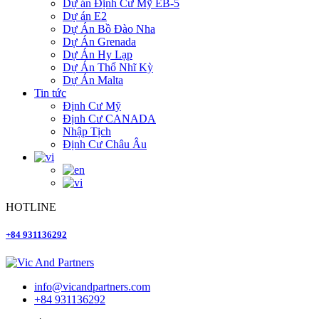
Dự án Định Cư Mỹ EB-5
Dự án E2
Dự Án Bồ Đào Nha
Dự Án Grenada
Dự Án Hy Lạp
Dự Án Thổ Nhĩ Kỳ
Dự Án Malta
Tin tức
Định Cư Mỹ
Định Cư CANADA
Nhập Tịch
Định Cư Châu Âu
HOTLINE
+84 931136292
info@vicandpartners.com
+84 931136292