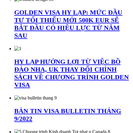
GOLDEN VISA HY LẠP: MỨC ĐẦU
TƯ TỐI THIỂU MỚI 500K EUR SẼ
BẮT ĐẦU CÓ HIỆU LỰC TỪ NĂM
SAU
HY LẠP HƯỞNG LỢI TỪ VIỆC BỒ
ĐÀO NHA, UK THAY ĐỔI CHÍNH
SÁCH VỀ CHƯƠNG TRÌNH GOLDEN
VISA
BẢN TIN VISA BULLETIN THÁNG
9/2022