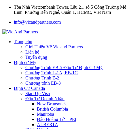
Tòa Nhà Vietcombank Tower, Lầu 21, số 5 Công Trường Mê
Linh, Phường Bến Nghé, Quận 1, HCMC, Viet Nam
info@vicandpartners.com
Trang chủ
Giới Thiệu Về Vic and Partners
Liên hệ
Tuyển dụng
Định cư Mỹ
Chương Trình EB-5 Đầu Tư Định Cư Mỹ
Chương Trình L-1A, EB-1C
Chương Trình E-2
Chương trình EB-3
Định Cư Canada
Start Up Visa
Đầu Tư Doanh Nhân
New Brunswick
British Columbia
Manitoba
Đảo Hoàng Tử – PEI
ALBERTA