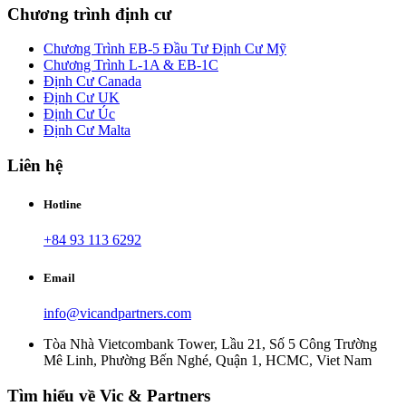
Chương trình định cư
Chương Trình EB-5 Đầu Tư Định Cư Mỹ
Chương Trình L-1A & EB-1C
Định Cư Canada
Định Cư UK
Định Cư Úc
Định Cư Malta
Liên hệ
Hotline
+84 93 113 6292
Email
info@vicandpartners.com
Tòa Nhà Vietcombank Tower, Lầu 21, Số 5 Công Trường
Mê Linh, Phường Bến Nghé, Quận 1, HCMC, Viet Nam
Tìm hiểu về Vic & Partners