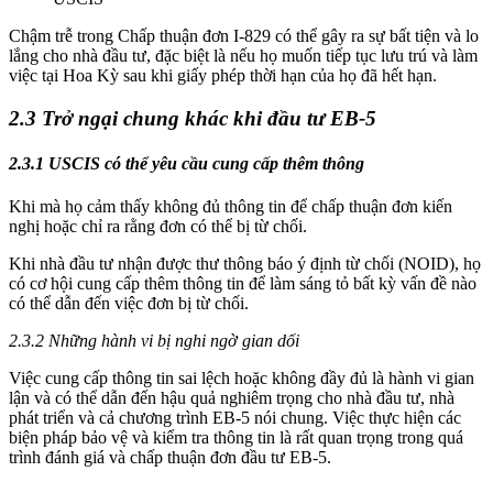
Chậm trễ trong Chấp thuận đơn I-829 có thể gây ra sự bất tiện và lo
lắng cho nhà đầu tư, đặc biệt là nếu họ muốn tiếp tục lưu trú và làm
việc tại Hoa Kỳ sau khi giấy phép thời hạn của họ đã hết hạn.
2.3 Trở ngại chung khác khi đầu tư EB-5
2.3.1 USCIS có thể yêu cầu cung cấp thêm thông
Khi mà họ cảm thấy không đủ thông tin để chấp thuận đơn kiến
nghị hoặc chỉ ra rằng đơn có thể bị từ chối.
Khi nhà đầu tư nhận được thư thông báo ý định từ chối (NOID), họ
có cơ hội cung cấp thêm thông tin để làm sáng tỏ bất kỳ vấn đề nào
có thể dẫn đến việc đơn bị từ chối.
2.3.2 Những hành vi bị nghi ngờ gian dối
Việc cung cấp thông tin sai lệch hoặc không đầy đủ là hành vi gian
lận và có thể dẫn đến hậu quả nghiêm trọng cho nhà đầu tư, nhà
phát triển và cả chương trình EB-5 nói chung. Việc thực hiện các
biện pháp bảo vệ và kiểm tra thông tin là rất quan trọng trong quá
trình đánh giá và chấp thuận đơn đầu tư EB-5.