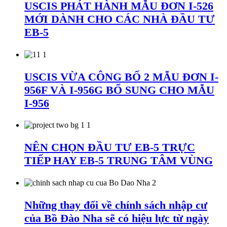
USCIS PHÁT HÀNH MẪU ĐƠN I-526
MỚI DÀNH CHO CÁC NHÀ ĐẦU TƯ
EB-5
USCIS VỪA CÔNG BỐ 2 MẪU ĐƠN I-
956F VÀ I-956G BỔ SUNG CHO MẪU
I-956
NÊN CHỌN ĐẦU TƯ EB-5 TRỰC
TIẾP HAY EB-5 TRUNG TÂM VÙNG
Những thay đổi về chính sách nhập cư
của Bồ Đào Nha sẽ có hiệu lực từ ngày