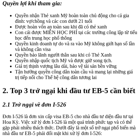
Quyền lợi khi tham gia:
Quyền nhận Thẻ xanh Mỹ hoàn toàn chủ động cho cả gia
đình: vợ/chồng và các con dưới 21 tuổi
Được hoàn vốn an toàn sau khi đã có thẻ xanh
Con cái được MIỄN HỌC PHÍ tại các trường công lập từ tiểu
học đến trung học phổ thông
Quyền kinh doanh tự do và ra vào Mỹ không giới hạn số lần
và không cần visa
Quyền bảo lãnh người thân sau khi có Thẻ Xanh
Quyền nhập quốc tịch Mỹ và được giữ song tịch.
Giá trị thịnh vượng lâu dài, bảo vệ tài sản bền vững
Tận hưởng quyền công dân toàn cầu và mang lại những giá
trị tiếp nối cho Thế hệ công dân tương lai
2. Top 3 trở ngại khi đầu tư EB-5 cần biết
2.1 Trở ngại về đơn I-526
Đơn I-526 là đơn xin cấp visa EB-5 cho nhà đầu tư diện đầu tư tại
Hoa Kỳ. Việc xử lý đơn I-526 là một quá trình phức tạp và có thể
gặp phải nhiều thách thức. Dưới đây là một số trở ngại phổ biến mà
nhà đầu tư EB-5 phải đối mặt khi xử lý đơn I-526: