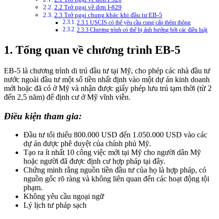
2.2 Trở ngại về đơn I-829
2.3 Trở ngại chung khác khi đầu tư EB-5
2.3.1 USCIS có thể yêu cầu cung cấp thêm thông
2.3.3 Chương trình có thể bị ảnh hưởng bởi các điều luật
1. Tổng quan về chương trình EB-5
EB-5 là chương trình di trú đầu tư tại Mỹ, cho phép các nhà đầu tư
nước ngoài đầu tư một số tiền nhất định vào một dự án kinh doanh
mới hoặc đã có ở Mỹ và nhận được giấy phép lưu trú tạm thời (từ 2
đến 2,5 năm) để định cư ở Mỹ vĩnh viễn.
Điều kiện tham gia:
Đầu tư tối thiểu 800.000 USD đến 1.050.000 USD vào các
dự án được phê duyệt của chính phủ Mỹ.
Tạo ra ít nhất 10 công việc mới tại Mỹ cho người dân Mỹ
hoặc người đã được định cư hợp pháp tại đây.
Chứng minh rằng nguồn tiền đầu tư của họ là hợp pháp, có
nguồn gốc rõ ràng và không liên quan đến các hoạt động tội
phạm.
Không yêu cầu ngoại ngữ
Lý lịch tư pháp sạch