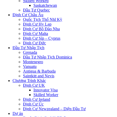
Skilled Worked
Saskatchewan
Đầu Tư Quebec
Định Cư Châu Âu
Quốc Tịch Thổ Nhĩ Kỳ
Định Cư Hy Lạp
Định Cư Bồ Đào Nha
Định Cư Malta
Định Cư Síp – Cyprus
Định Cư Đức
Đầu Tư Nhập Tịch
Grenada
Đầu Tư Nhập Tịch Dominica
Montenegro
Vanuatu
Antigua & Barbuda
Saintkitt and Nevis
Chương Trình Khác
Định Cư UK
Innovator Visa
Skilled Worker
Định Cư Ireland
Định Cư Úc
Định Cư Newzealand – Diện Đầu Tư
Dự án