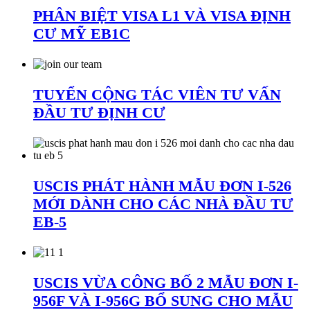
PHÂN BIỆT VISA L1 VÀ VISA ĐỊNH
CƯ MỸ EB1C
TUYỂN CỘNG TÁC VIÊN TƯ VẤN
ĐẦU TƯ ĐỊNH CƯ
USCIS PHÁT HÀNH MẪU ĐƠN I-526
MỚI DÀNH CHO CÁC NHÀ ĐẦU TƯ
EB-5
USCIS VỪA CÔNG BỐ 2 MẪU ĐƠN I-
956F VÀ I-956G BỔ SUNG CHO MẪU