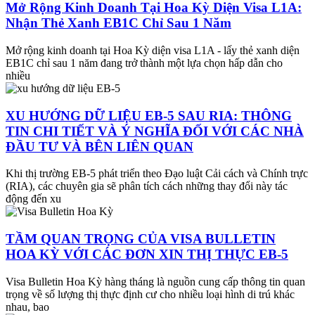
Mở Rộng Kinh Doanh Tại Hoa Kỳ Diện Visa L1A:
Nhận Thẻ Xanh EB1C Chỉ Sau 1 Năm
Mở rộng kinh doanh tại Hoa Kỳ diện visa L1A - lấy thẻ xanh diện
EB1C chỉ sau 1 năm đang trở thành một lựa chọn hấp dẫn cho
nhiều
XU HƯỚNG DỮ LIỆU EB-5 SAU RIA: THÔNG
TIN CHI TIẾT VÀ Ý NGHĨA ĐỐI VỚI CÁC NHÀ
ĐẦU TƯ VÀ BÊN LIÊN QUAN
Khi thị trường EB-5 phát triển theo Đạo luật Cải cách và Chính trực
(RIA), các chuyên gia sẽ phân tích cách những thay đổi này tác
động đến xu
TẦM QUAN TRỌNG CỦA VISA BULLETIN
HOA KỲ VỚI CÁC ĐƠN XIN THỊ THỰC EB-5
Visa Bulletin Hoa Kỳ hàng tháng là nguồn cung cấp thông tin quan
trọng về số lượng thị thực định cư cho nhiều loại hình di trú khác
nhau, bao