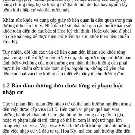
bằng chứng rằng họ sẽ không trở thành mối đe dọa hay nguồn lây
bệnh khi nhập cư vào đất nước này.
Khám sức khỏe và cung cấp giấy tờ liên quan là điều quan trọng mà
đương đơn cần lưu ý. Nhà đầu tư sẽ phải trải qua các buổi khám sức
khỏe toàn diện do các bác sĩ Hoa Kỳ chỉ định. Hoặc các bác sĩ phải
có đủ khả năng để thực hiện các kiểm tra sức khỏe theo tiêu chuẩn
Hoa Kỳ.
Tuy nhiên, đôi khi các vấn đề liên quan đến khám sức khỏe tổng
quát cũng có thể được miễn trừ. Ví dụ, khi người nhập cư được bảo
lãnh bởi vợ/chồng của một thường trú nhân thì họ không cần phải
thực hiện khám sức khỏe toàn diện. Ngoài ra, không có yêu cầu
tiêm các loại vaccine không cần thiết về mặt y tế cho đương đơn.
1.2 Bảo đảm đương đơn chưa từng vi phạm luật
nhập cư
Các vi phạm liên quan đến nhập cư có thể ảnh hưởng nghiêm trọng
đến việc được cấp visa EB-5. Bên cạnh vi phạm quá hạn visa,
những hành vi khác như làm giả thông tin, cung cấp giấy tờ giả,
hoặc vi phạm luật di trú, cũng có thể bị xem là một trở ngại lớn
trong việc xin visa. Việc visa EB-5 bị từ chối không chỉ ảnh hưởng
đến việc nhập cư và đầu tư tại Hoa Kỳ, mà còn ảnh hưởng đến tiền