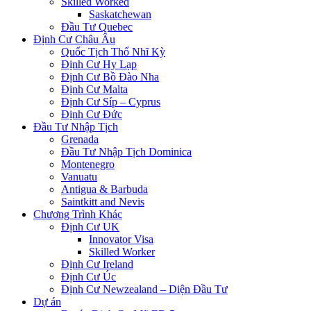
Skilled Worked
Saskatchewan
Đầu Tư Quebec
Định Cư Châu Âu
Quốc Tịch Thổ Nhĩ Kỳ
Định Cư Hy Lạp
Định Cư Bồ Đào Nha
Định Cư Malta
Định Cư Síp – Cyprus
Định Cư Đức
Đầu Tư Nhập Tịch
Grenada
Đầu Tư Nhập Tịch Dominica
Montenegro
Vanuatu
Antigua & Barbuda
Saintkitt and Nevis
Chương Trình Khác
Định Cư UK
Innovator Visa
Skilled Worker
Định Cư Ireland
Định Cư Úc
Định Cư Newzealand – Diện Đầu Tư
Dự án