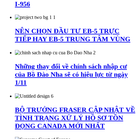
I-956
NÊN CHỌN ĐẦU TƯ EB-5 TRỰC
TIẾP HAY EB-5 TRUNG TÂM VÙNG
Những thay đổi về chính sách nhập cư
của Bồ Đào Nha sẽ có hiệu lực từ ngày
1/11
BỘ TRƯỞNG FRASER CẬP NHẬT VỀ
TÌNH TRẠNG XỬ LÝ HỒ SƠ TỒN
ĐỌNG CANADA MỚI NHẤT