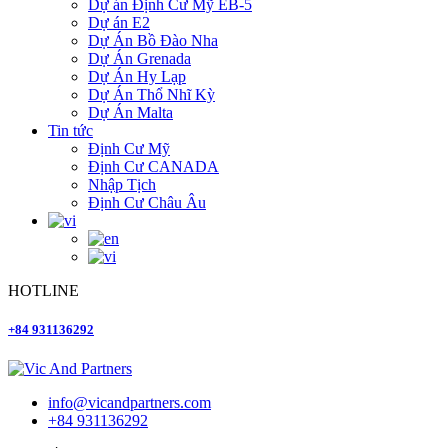
Dự án Định Cư Mỹ EB-5
Dự án E2
Dự Án Bồ Đào Nha
Dự Án Grenada
Dự Án Hy Lạp
Dự Án Thổ Nhĩ Kỳ
Dự Án Malta
Tin tức
Định Cư Mỹ
Định Cư CANADA
Nhập Tịch
Định Cư Châu Âu
HOTLINE
+84 931136292
info@vicandpartners.com
+84 931136292