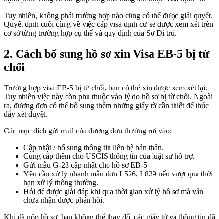
Tuy nhiên, không phải trường hợp nào cũng có thể được giải quyết.
Quyết định cuối cùng về việc cấp visa định cư sẽ được xem xét trên
cơ sở từng trường hợp cụ thể và quy định của Sở Di trú.
2. Cách bổ sung hồ sơ xin Visa EB-5 bị từ
chối
Trường hợp visa EB-5 bị từ chối, bạn có thể xin được xem xét lại.
Tuy nhiên việc này còn phụ thuộc vào lý do hồ sơ bị từ chối. Ngoài
ra, đương đơn có thể bổ sung thêm những giấy tờ cần thiết để thúc
đẩy xét duyệt.
Các mục đích gửi mail của đương đơn thường rơi vào:
Cập nhật / bổ sung thông tin liên hệ bản thân.
Cung cấp thêm cho USCIS thông tin của luật sư hỗ trợ.
Gửi mẫu G-28 cập nhật cho hồ sơ EB-5
Yêu cầu xử lý nhanh mẫu đơn I-526, I-829 nếu vượt qua thời
hạn xử lý thông thường.
Hỏi để được giải đáp khi qua thời gian xử lý hồ sơ mà vẫn
chưa nhận được phản hồi.
Khi đã nộp hồ sơ, bạn không thể thay đổi các giấy tờ và thông tin đã