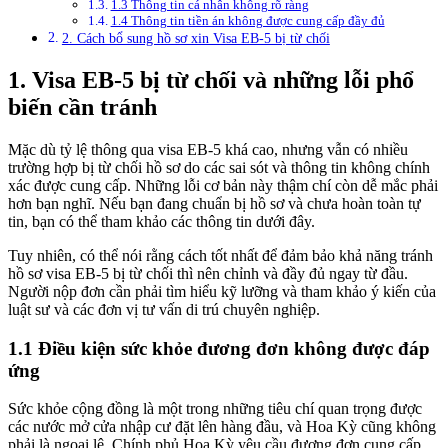
1.3 Thông tin cá nhân không rõ ràng
1.4 Thông tin tiền án không được cung cấp đầy đủ
2. Cách bổ sung hồ sơ xin Visa EB-5 bị từ chối
1. Visa EB-5 bị từ chối và những lỗi phổ
biến cần tránh
Mặc dù tỷ lệ thông qua visa EB-5 khá cao, nhưng vẫn có nhiều
trường hợp bị từ chối hồ sơ do các sai sót và thông tin không chính
xác được cung cấp. Những lỗi cơ bản này thậm chí còn dễ mắc phải
hơn bạn nghĩ. Nếu bạn đang chuẩn bị hồ sơ và chưa hoàn toàn tự
tin, bạn có thể tham khảo các thông tin dưới đây.
Tuy nhiên, có thể nói rằng cách tốt nhất để đảm bảo khả năng tránh
hồ sơ visa EB-5 bị từ chối thì nên chỉnh và đầy đủ ngay từ đầu.
Người nộp đơn cần phải tìm hiểu kỹ lưỡng và tham khảo ý kiến của
luật sư và các đơn vị tư vấn di trú chuyên nghiệp.
1.1 Điều kiện sức khỏe đương đơn không được đáp
ứng
Sức khỏe cộng đồng là một trong những tiêu chí quan trọng được
các nước mở cửa nhập cư đặt lên hàng đầu, và Hoa Kỳ cũng không
phải là ngoại lệ. Chính phủ Hoa Kỳ yêu cầu đương đơn cung cấp