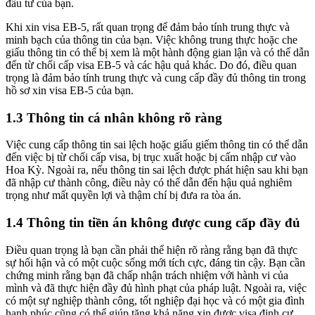
đầu tư của bạn.
Khi xin visa EB-5, rất quan trọng để đảm bảo tính trung thực và
minh bạch của thông tin của bạn. Việc không trung thực hoặc che
giấu thông tin có thể bị xem là một hành động gian lận và có thể dẫn
đến từ chối cấp visa EB-5 và các hậu quả khác. Do đó, điều quan
trọng là đảm bảo tính trung thực và cung cấp đầy đủ thông tin trong
hồ sơ xin visa EB-5 của bạn.
1.3 Thông tin cá nhân không rõ ràng
Việc cung cấp thông tin sai lệch hoặc giấu giếm thông tin có thể dẫn
đến việc bị từ chối cấp visa, bị trục xuất hoặc bị cấm nhập cư vào
Hoa Kỳ. Ngoài ra, nếu thông tin sai lệch được phát hiện sau khi bạn
đã nhập cư thành công, điều này có thể dẫn đến hậu quả nghiêm
trọng như mất quyền lợi và thậm chí bị đưa ra tòa án.
1.4 Thông tin tiền án không được cung cấp đầy đủ
Điều quan trọng là bạn cần phải thể hiện rõ ràng rằng bạn đã thực
sự hối hận và có một cuộc sống mới tích cực, đáng tin cậy. Bạn cần
chứng minh rằng bạn đã chấp nhận trách nhiệm với hành vi của
mình và đã thực hiện đầy đủ hình phạt của pháp luật. Ngoài ra, việc
có một sự nghiệp thành công, tốt nghiệp đại học và có một gia đình
hạnh phúc cũng có thể giúp tăng khả năng xin được visa định cư.