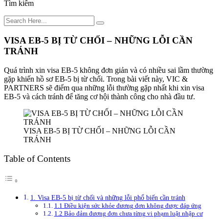
Tìm kiếm
VISA EB-5 BỊ TỪ CHỐI – NHỮNG LỖI CẦN
TRÁNH
Quá trình xin visa EB-5 không đơn giản và có nhiều sai lầm thường
gặp khiến hồ sơ EB-5 bị từ chối. Trong bài viết này, VIC &
PARTNERS sẽ điểm qua những lỗi thường gặp nhất khi xin visa
EB-5 và cách tránh để tăng cơ hội thành công cho nhà đầu tư.
VISA EB-5 BỊ TỪ CHỐI – NHỮNG LỖI CẦN
TRÁNH
Table of Contents
1. Visa EB-5 bị từ chối và những lỗi phổ biến cần tránh
1.1 Điều kiện sức khỏe đương đơn không được đáp ứng
1.2 Bảo đảm đương đơn chưa từng vi phạm luật nhập cư