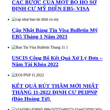
CÁC BƯỚC CỦA MỘT BỘ HỒ SƠ
ĐỊNH CƯ MỸ DIỆN EB5- VISA
Cập Nhật Bảng Tin Visa Bulletin Mỹ
EB5 Tháng 1 Năm 2023
USCIS Công Bố Kết Quả Xử Lý Đơn –
Năm Tài Khóa 2022
KẾT QUẢ RÚT THĂM MỚI NHẤT
THÁNG 11-2022 ĐỊNH CƯ PEIPNP
(Đảo Hoàng Tử)