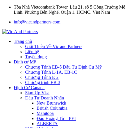
Tòa Nhà Vietcombank Tower, Lầu 21, số 5 Công Trường Mê
Linh, Phường Bến Nghé, Quận 1, HCMC, Viet Nam
info@vicandpartners.com
Trang chủ
Giới Thiệu Về Vic and Partners
Liên hệ
Tuyển dụng
Định cư Mỹ
Chương Trình EB-5 Đầu Tư Định Cư Mỹ
Chương Trình L-1A, EB-1C
Chương Trình E-2
Chương trình EB-3
Định Cư Canada
Start Up Visa
Đầu Tư Doanh Nhân
New Brunswick
British Columbia
Manitoba
Đảo Hoàng Tử – PEI
ALBERTA