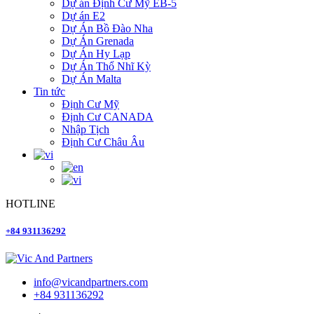
Dự án Định Cư Mỹ EB-5
Dự án E2
Dự Án Bồ Đào Nha
Dự Án Grenada
Dự Án Hy Lạp
Dự Án Thổ Nhĩ Kỳ
Dự Án Malta
Tin tức
Định Cư Mỹ
Định Cư CANADA
Nhập Tịch
Định Cư Châu Âu
HOTLINE
+84 931136292
info@vicandpartners.com
+84 931136292