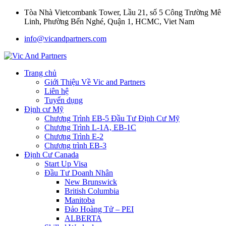
Tòa Nhà Vietcombank Tower, Lầu 21, số 5 Công Trường Mê
Linh, Phường Bến Nghé, Quận 1, HCMC, Viet Nam
info@vicandpartners.com
Trang chủ
Giới Thiệu Về Vic and Partners
Liên hệ
Tuyển dụng
Định cư Mỹ
Chương Trình EB-5 Đầu Tư Định Cư Mỹ
Chương Trình L-1A, EB-1C
Chương Trình E-2
Chương trình EB-3
Định Cư Canada
Start Up Visa
Đầu Tư Doanh Nhân
New Brunswick
British Columbia
Manitoba
Đảo Hoàng Tử – PEI
ALBERTA