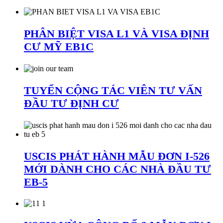
PHÂN BIỆT VISA L1 VÀ VISA ĐỊNH
CƯ MỸ EB1C
TUYỂN CỘNG TÁC VIÊN TƯ VẤN
ĐẦU TƯ ĐỊNH CƯ
USCIS PHÁT HÀNH MẪU ĐƠN I-526
MỚI DÀNH CHO CÁC NHÀ ĐẦU TƯ
EB-5