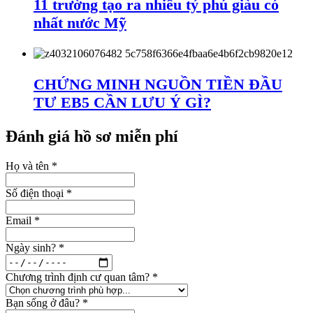
11 trường tạo ra nhiều tỷ phú giàu có
nhất nước Mỹ
CHỨNG MINH NGUỒN TIỀN ĐẦU
TƯ EB5 CẦN LƯU Ý GÌ?
Đánh giá hồ sơ miễn phí
Họ và tên
*
Số điện thoại
*
Email
*
Ngày sinh?
*
Chương trình định cư quan tâm?
*
Bạn sống ở đâu?
*