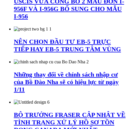
USCIS VỪA CÔNG BỐ 2 MẪU ĐƠN I-
956F VÀ I-956G BỔ SUNG CHO MẪU
I-956
NÊN CHỌN ĐẦU TƯ EB-5 TRỰC
TIẾP HAY EB-5 TRUNG TÂM VÙNG
Những thay đổi về chính sách nhập cư
của Bồ Đào Nha sẽ có hiệu lực từ ngày
1/11
BỘ TRƯỞNG FRASER CẬP NHẬT VỀ
TÌNH TRẠNG XỬ LÝ HỒ SƠ TỒN