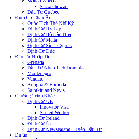
Skilled Worked
Saskatchewan
Đầu Tư Quebec
Định Cư Châu Âu
Quốc Tịch Thổ Nhĩ Kỳ
Định Cư Hy Lạp
Định Cư Bồ Đào Nha
Định Cư Malta
Định Cư Síp – Cyprus
Định Cư Đức
Đầu Tư Nhập Tịch
Grenada
Đầu Tư Nhập Tịch Dominica
Montenegro
Vanuatu
Antigua & Barbuda
Saintkitt and Nevis
Chương Trình Khác
Định Cư UK
Innovator Visa
Skilled Worker
Định Cư Ireland
Định Cư Úc
Định Cư Newzealand – Diện Đầu Tư
Dự án