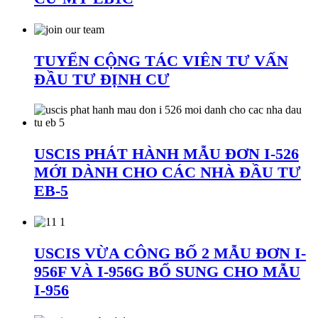
TUYỂN CỘNG TÁC VIÊN TƯ VẤN
ĐẦU TƯ ĐỊNH CƯ
USCIS PHÁT HÀNH MẪU ĐƠN I-526
MỚI DÀNH CHO CÁC NHÀ ĐẦU TƯ
EB-5
USCIS VỪA CÔNG BỐ 2 MẪU ĐƠN I-
956F VÀ I-956G BỔ SUNG CHO MẪU
I-956