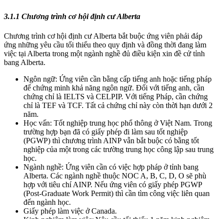
3.1.1 Chương trình cơ hội định cư Alberta
Chương trình cơ hội định cư Alberta bắt buộc ứng viên phải đáp
ứng những yêu cầu tối thiểu theo quy định và đồng thời đang làm
việc tại Alberta trong một ngành nghề đủ điều kiện xin đề cử tỉnh
bang Alberta.
Ngôn ngữ: Ứng viên cần bằng cấp tiếng anh hoặc tiếng pháp
để chứng minh khả năng ngôn ngữ. Đối với tiếng anh, cần
chứng chỉ là IELTS và CELPIP. Với tiếng Pháp, cần chứng
chỉ là TEF và TCF. Tất cả chứng chỉ này còn thời hạn dưới 2
năm.
Học vấn: Tốt nghiệp trung học phổ thông ở Việt Nam. Trong
trường hợp bạn đã có giấy phép đi làm sau tốt nghiệp
(PGWP) thì chương trình AINP vẫn bắt buộc có bằng tốt
nghiệp của một trong các trường trung học công lập sau trung
học.
Ngành nghề: Ứng viên cần có việc hợp pháp ở tỉnh bang
Alberta. Các ngành nghề thuộc NOC A, B, C, D, O sẽ phù
hợp với tiêu chí AINP. Nếu ứng viên có giấy phép PGWP
(Post-Graduate Work Permit) thì cần tìm công việc liên quan
đến ngành học.
Giấy phép làm việc ở Canada.