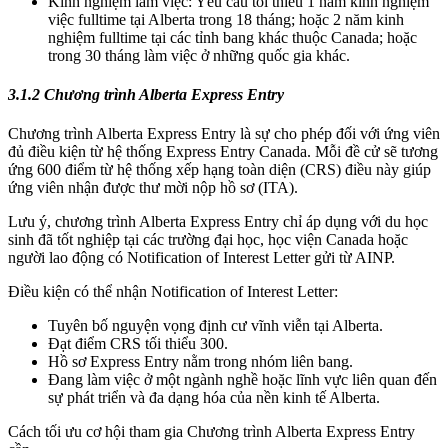
Kinh nghiệm làm việc: Yêu cầu tối thiểu 1 năm kinh nghiệm
việc fulltime tại Alberta trong 18 tháng; hoặc 2 năm kinh
nghiệm fulltime tại các tỉnh bang khác thuộc Canada; hoặc
trong 30 tháng làm việc ở những quốc gia khác.
3.1.2 Chương trình Alberta Express Entry
Chương trình Alberta Express Entry là sự cho phép đối với ứng viên
đủ điều kiện từ hệ thống Express Entry Canada. Mỗi đề cử sẽ tương
ứng 600 điểm từ hệ thống xếp hạng toàn diện (CRS) điều này giúp
ứng viên nhận được thư mời nộp hồ sơ (ITA).
Lưu ý, chương trình Alberta Express Entry chỉ áp dụng với du học
sinh đã tốt nghiệp tại các trường đại học, học viện Canada hoặc
người lao động có Notification of Interest Letter gửi từ AINP.
Điều kiện có thể nhận Notification of Interest Letter:
Tuyên bố nguyện vọng định cư vĩnh viễn tại Alberta.
Đạt điểm CRS tối thiểu 300.
Hồ sơ Express Entry nằm trong nhóm liên bang.
Đang làm việc ở một ngành nghề hoặc lĩnh vực liên quan đến
sự phát triển và đa dạng hóa của nền kinh tế Alberta.
Cách tối ưu cơ hội tham gia Chương trình Alberta Express Entry