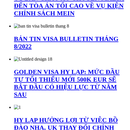
ĐẾN TÒA ÁN TỐI CAO VỀ VỤ KIỆN
CHÍNH SÁCH MEIN
BẢN TIN VISA BULLETIN THÁNG
8/2022
GOLDEN VISA HY LẠP: MỨC ĐẦU
TƯ TỐI THIỂU MỚI 500K EUR SẼ
BẮT ĐẦU CÓ HIỆU LỰC TỪ NĂM
SAU
HY LẠP HƯỞNG LỢI TỪ VIỆC BỒ
ĐÀO NHA, UK THAY ĐỔI CHÍNH