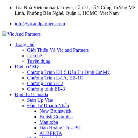
Tòa Nhà Vietcombank Tower, Lầu 21, số 5 Công Trường Mê
Linh, Phường Bến Nghé, Quận 1, HCMC, Viet Nam
info@vicandpartners.com
Trang chủ
Giới Thiệu Về Vic and Partners
Liên hệ
Tuyển dụng
Định cư Mỹ
Chương Trình EB-5 Đầu Tư Định Cư Mỹ
Chương Trình L-1A, EB-1C
Chương Trình E-2
Chương trình EB-3
Định Cư Canada
Start Up Visa
Đầu Tư Doanh Nhân
New Brunswick
British Columbia
Manitoba
Đảo Hoàng Tử – PEI
ALBERTA