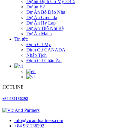
Dự án Định Cư Mỹ EB-5
Dự án E2
Dự Án Bồ Đào Nha
Dự Án Grenada
Dự Án Hy Lạp
Dự Án Thổ Nhĩ Kỳ
Dự Án Malta
Tin tức
Định Cư Mỹ
Định Cư CANADA
Nhập Tịch
Định Cư Châu Âu
HOTLINE
+84 931136292
info@vicandpartners.com
+84 931136292