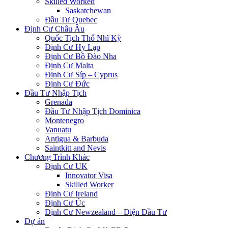
Skilled Worked
Saskatchewan
Đầu Tư Quebec
Định Cư Châu Âu
Quốc Tịch Thổ Nhĩ Kỳ
Định Cư Hy Lạp
Định Cư Bồ Đào Nha
Định Cư Malta
Định Cư Síp – Cyprus
Định Cư Đức
Đầu Tư Nhập Tịch
Grenada
Đầu Tư Nhập Tịch Dominica
Montenegro
Vanuatu
Antigua & Barbuda
Saintkitt and Nevis
Chương Trình Khác
Định Cư UK
Innovator Visa
Skilled Worker
Định Cư Ireland
Định Cư Úc
Định Cư Newzealand – Diện Đầu Tư
Dự án