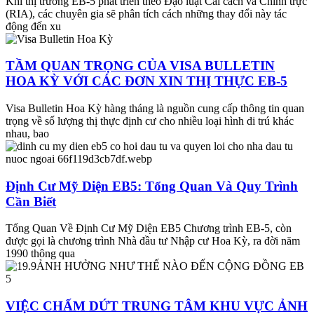
Khi thị trường EB-5 phát triển theo Đạo luật Cải cách và Chính trực
(RIA), các chuyên gia sẽ phân tích cách những thay đổi này tác
động đến xu
TẦM QUAN TRỌNG CỦA VISA BULLETIN
HOA KỲ VỚI CÁC ĐƠN XIN THỊ THỰC EB-5
Visa Bulletin Hoa Kỳ hàng tháng là nguồn cung cấp thông tin quan
trọng về số lượng thị thực định cư cho nhiều loại hình di trú khác
nhau, bao
Định Cư Mỹ Diện EB5: Tổng Quan Và Quy Trình
Cần Biết
Tổng Quan Về Định Cư Mỹ Diện EB5 Chương trình EB-5, còn
được gọi là chương trình Nhà đầu tư Nhập cư Hoa Kỳ, ra đời năm
1990 thông qua
VIỆC CHẤM DỨT TRUNG TÂM KHU VỰC ẢNH