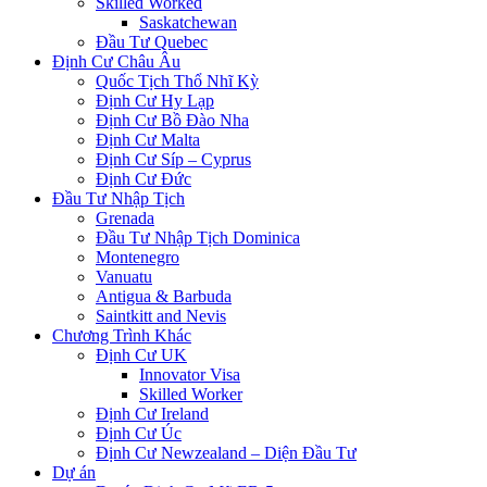
Skilled Worked
Saskatchewan
Đầu Tư Quebec
Định Cư Châu Âu
Quốc Tịch Thổ Nhĩ Kỳ
Định Cư Hy Lạp
Định Cư Bồ Đào Nha
Định Cư Malta
Định Cư Síp – Cyprus
Định Cư Đức
Đầu Tư Nhập Tịch
Grenada
Đầu Tư Nhập Tịch Dominica
Montenegro
Vanuatu
Antigua & Barbuda
Saintkitt and Nevis
Chương Trình Khác
Định Cư UK
Innovator Visa
Skilled Worker
Định Cư Ireland
Định Cư Úc
Định Cư Newzealand – Diện Đầu Tư
Dự án