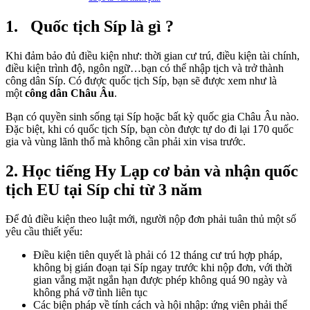
1. Quốc tịch Síp là gì ?
Khi đảm bảo đủ điều kiện như: thời gian cư trú, điều kiện tài chính,
điều kiện trình độ, ngôn ngữ…bạn có thể nhập tịch và trở thành
công dân Síp. Có được quốc tịch Síp, bạn sẽ được xem như là
một
công dân Châu Âu
.
Bạn có quyền sinh sống tại Síp hoặc bất kỳ quốc gia Châu Âu nào.
Đặc biệt, khi có quốc tịch Síp, bạn còn được tự do đi lại 170 quốc
gia và vùng lãnh thổ mà không cần phải xin visa trước.
2. Học tiếng Hy Lạp cơ bản và nhận quốc
tịch EU tại Síp chỉ từ 3 năm
Để đủ điều kiện theo luật mới, người nộp đơn phải tuân thủ một số
yêu cầu thiết yếu:
Điều kiện tiên quyết là phải có 12 tháng cư trú hợp pháp,
không bị gián đoạn tại Síp ngay trước khi nộp đơn, với thời
gian vắng mặt ngắn hạn được phép không quá 90 ngày và
không phá vỡ tình liên tục
Các biện pháp về tính cách và hội nhập: ứng viên phải thể