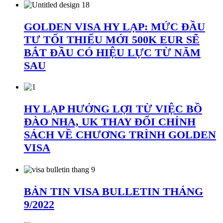
GOLDEN VISA HY LẠP: MỨC ĐẦU
TƯ TỐI THIỂU MỚI 500K EUR SẼ
BẮT ĐẦU CÓ HIỆU LỰC TỪ NĂM
SAU
HY LẠP HƯỞNG LỢI TỪ VIỆC BỒ
ĐÀO NHA, UK THAY ĐỔI CHÍNH
SÁCH VỀ CHƯƠNG TRÌNH GOLDEN
VISA
BẢN TIN VISA BULLETIN THÁNG
9/2022