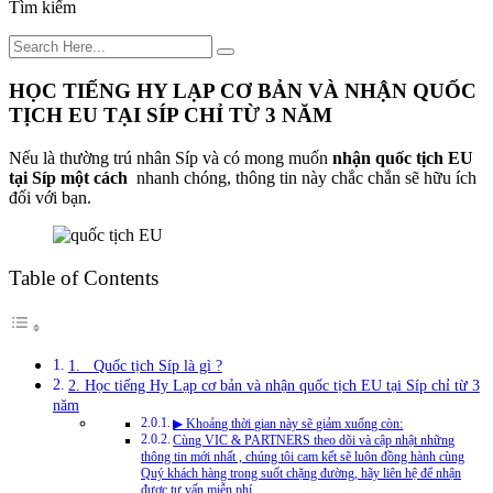
Tìm kiếm
HỌC TIẾNG HY LẠP CƠ BẢN VÀ NHẬN QUỐC
TỊCH EU TẠI SÍP CHỈ TỪ 3 NĂM
Nếu là thường trú nhân Síp và có mong muốn
nhận quốc tịch EU
tại Síp một cách
nhanh chóng, thông tin này chắc chắn sẽ hữu ích
đối với bạn.
Table of Contents
1. Quốc tịch Síp là gì ?
2. Học tiếng Hy Lạp cơ bản và nhận quốc tịch EU tại Síp chỉ từ 3
năm
▶ Khoảng thời gian này sẽ giảm xuống còn:
Cùng VIC & PARTNERS theo dõi và cập nhật những
thông tin mới nhất , chúng tôi cam kết sẽ luôn đồng hành cùng
Quý khách hàng trong suốt chặng đường, hãy liên hệ để nhận
được tư vấn miễn phí.