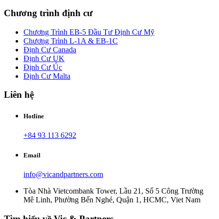
Chương trình định cư
Chương Trình EB-5 Đầu Tư Định Cư Mỹ
Chương Trình L-1A & EB-1C
Định Cư Canada
Định Cư UK
Định Cư Úc
Định Cư Malta
Liên hệ
Hotline
+84 93 113 6292
Email
info@vicandpartners.com
Tòa Nhà Vietcombank Tower, Lầu 21, Số 5 Công Trường
Mê Linh, Phường Bến Nghé, Quận 1, HCMC, Viet Nam
Tìm hiểu về Vic & Partners