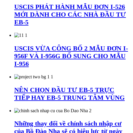
USCIS PHÁT HÀNH MẪU ĐƠN I-526
MỚI DÀNH CHO CÁC NHÀ ĐẦU TƯ
EB-5
USCIS VỪA CÔNG BỐ 2 MẪU ĐƠN I-
956F VÀ I-956G BỔ SUNG CHO MẪU
I-956
NÊN CHỌN ĐẦU TƯ EB-5 TRỰC
TIẾP HAY EB-5 TRUNG TÂM VÙNG
Những thay đổi về chính sách nhập cư
của Bồ Đào Nha sẽ có hiệu lực từ ngày