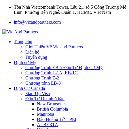
Tòa Nhà Vietcombank Tower, Lầu 21, số 5 Công Trường Mê
Linh, Phường Bến Nghé, Quận 1, HCMC, Viet Nam
info@vicandpartners.com
Trang chủ
Giới Thiệu Về Vic and Partners
Liên hệ
Tuyển dụng
Định cư Mỹ
Chương Trình EB-5 Đầu Tư Định Cư Mỹ
Chương Trình L-1A, EB-1C
Chương Trình E-2
Chương trình EB-3
Định Cư Canada
Start Up Visa
Đầu Tư Doanh Nhân
New Brunswick
British Columbia
Manitoba
Đảo Hoàng Tử – PEI
ALBERTA