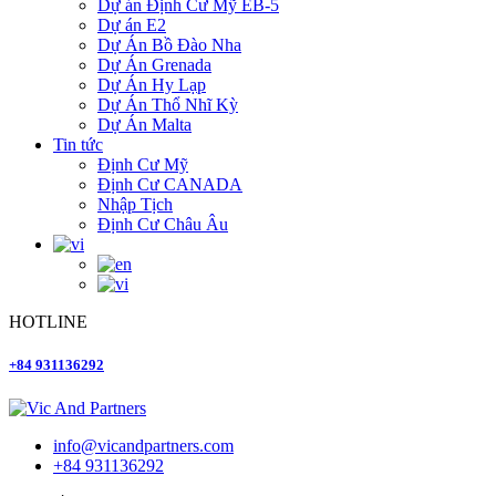
Dự án Định Cư Mỹ EB-5
Dự án E2
Dự Án Bồ Đào Nha
Dự Án Grenada
Dự Án Hy Lạp
Dự Án Thổ Nhĩ Kỳ
Dự Án Malta
Tin tức
Định Cư Mỹ
Định Cư CANADA
Nhập Tịch
Định Cư Châu Âu
HOTLINE
+84 931136292
info@vicandpartners.com
+84 931136292