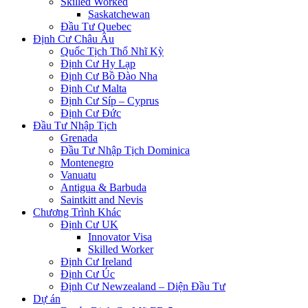
Skilled Worked
Saskatchewan
Đầu Tư Quebec
Định Cư Châu Âu
Quốc Tịch Thổ Nhĩ Kỳ
Định Cư Hy Lạp
Định Cư Bồ Đào Nha
Định Cư Malta
Định Cư Síp – Cyprus
Định Cư Đức
Đầu Tư Nhập Tịch
Grenada
Đầu Tư Nhập Tịch Dominica
Montenegro
Vanuatu
Antigua & Barbuda
Saintkitt and Nevis
Chương Trình Khác
Định Cư UK
Innovator Visa
Skilled Worker
Định Cư Ireland
Định Cư Úc
Định Cư Newzealand – Diện Đầu Tư
Dự án