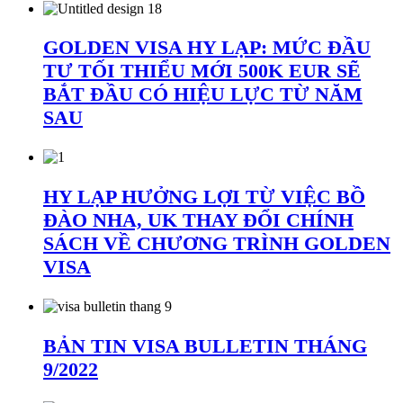
GOLDEN VISA HY LẠP: MỨC ĐẦU
TƯ TỐI THIỂU MỚI 500K EUR SẼ
BẮT ĐẦU CÓ HIỆU LỰC TỪ NĂM
SAU
HY LẠP HƯỞNG LỢI TỪ VIỆC BỒ
ĐÀO NHA, UK THAY ĐỔI CHÍNH
SÁCH VỀ CHƯƠNG TRÌNH GOLDEN
VISA
BẢN TIN VISA BULLETIN THÁNG
9/2022