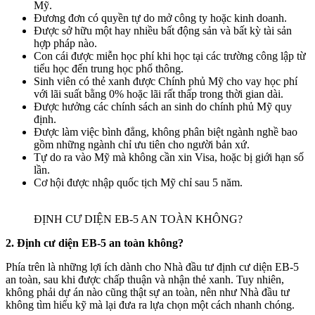
Mỹ.
Đương đơn có quyền tự do mở công ty hoặc kinh doanh.
Được sở hữu một hay nhiều bất động sản và bất kỳ tài sản
hợp pháp nào.
Con cái được miễn học phí khi học tại các trường công lập từ
tiểu học đến trung học phổ thông.
Sinh viên có thẻ xanh được Chính phủ Mỹ cho vay học phí
với lãi suất bằng 0% hoặc lãi rất thấp trong thời gian dài.
Được hưởng các chính sách an sinh do chính phủ Mỹ quy
định.
Được làm việc bình đẳng, không phân biệt ngành nghề bao
gồm những ngành chỉ ưu tiên cho người bản xứ.
Tự do ra vào Mỹ mà không cần xin Visa, hoặc bị giới hạn số
lần.
Cơ hội được nhập quốc tịch Mỹ chỉ sau 5 năm.
ĐỊNH CƯ DIỆN EB-5 AN TOÀN KHÔNG?
2. Định cư diện EB-5 an toàn
không
?
Phía trên là những lợi ích dành cho Nhà đầu tư định cư diện EB-5
an toàn, sau khi được chấp thuận và nhận thẻ xanh. Tuy nhiên,
không phải dự án nào cũng thật sự an toàn, nên như Nhà đầu tư
không tìm hiểu kỹ mà lại đưa ra lựa chọn một cách nhanh chóng.