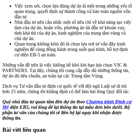
Việc xem xét, chọn lựa đúng dự án là một trong những yếu tố
quan trọng, quyết định sự thành công và bảo toàn nguồn vốn
đầu tư.
Nhà đầu tư nên cân nhắc một số tiêu chí về khả năng tạo việc
làm của dự án, hoàn vốn, phương án tái đầu tư khoản vay,
tính khả thi của dự án, kinh nghiệm của trung tâm vùng và
chủ dự án.
Quan trọng không kém đó là chọn lựa nơi tư vấn đầy kinh
nghiệm để cùng đồng hành trong suốt quá trình, hỗ trợ định
cư diện EB-5 an toàn.
Những vấn đề trên là việc không hề khó khi bạn lựa chọn VIC &
PARTNERS. Tại đây, chúng tôi cung cấp đầy đủ những thông tin,
dự án đủ tiêu chuẩn, an toàn tại các Trung tâm Vùng.
Dịch vụ Tư vấn đầu tư định cư quốc tế với đội ngũ Luật sư di trú
hơn 25 năm, chúng tôi khẳng định có thể làm hài lòng Quý đối tác.
Quý nhà đầu tư quan tâm đến dự án
theo
Chương trình Định cư
Mỹ
diện EB5,
vui lòng để lại thông tin tại mẫu đơn bên dưới. Bộ
phận tư vấn của chúng tôi sẽ liên hệ lại ngay khi nhận được
thông tin.
Bài viết liên quan