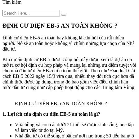
Tìm kiếm
ĐỊNH CƯ DIỆN EB-5 AN TOÀN KHÔNG ?
Định cư diện EB-5 an toàn hay không là câu hỏi của rất nhiều
người. Nó sẽ an toàn hoặc không vì chính những lựa chọn của Nhà
đầu tư.
Khi dự án định cư EB-5 được công bố, đây được xem là dự án đã
mở ra cơ hội định cư hợp pháp và mang lại những ưu điểm tuyệt vời
cho nhà đầu tư diện EB-5 trên toàn thế giới. Theo như Đạo luật Cải
cách EB-5 2022 ngày 15/3 vừa qua, nhiều thay đổi tích cực hơn đã
chính thức được áp dụng, trong đó bao gồm việc điều chỉnh hạn
mức đầu tư cũng như cấp phép hoạt động cho các Trung tâm Vùng.
ĐỊNH CƯ DIỆN EB-5 AN TOÀN KHÔNG?
1. Lợi ích của định cư diện EB-5 an toàn là gì?
Vợ/chồng và con cái dưới 21 tuổi sẽ được sinh sống, học tập
và làm việc tự do tại Mỹ.
Nhà đầu tư có thể sống ở bất cứ nơi nào trong 50 tiểu bang ở