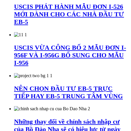
USCIS PHÁT HÀNH MẪU ĐƠN I-526
MỚI DÀNH CHO CÁC NHÀ ĐẦU TƯ
EB-5
USCIS VỪA CÔNG BỐ 2 MẪU ĐƠN I-
956F VÀ I-956G BỔ SUNG CHO MẪU
I-956
NÊN CHỌN ĐẦU TƯ EB-5 TRỰC
TIẾP HAY EB-5 TRUNG TÂM VÙNG
Những thay đổi về chính sách nhập cư
của Bồ Đào Nha sẽ có hiệu lực từ ngày