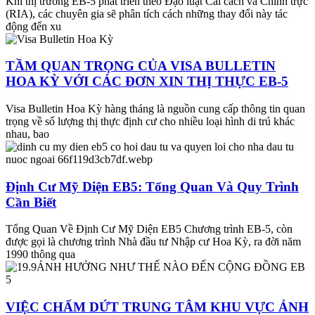
Khi thị trường EB-5 phát triển theo Đạo luật Cải cách và Chính trực
(RIA), các chuyên gia sẽ phân tích cách những thay đổi này tác
động đến xu
TẦM QUAN TRỌNG CỦA VISA BULLETIN
HOA KỲ VỚI CÁC ĐƠN XIN THỊ THỰC EB-5
Visa Bulletin Hoa Kỳ hàng tháng là nguồn cung cấp thông tin quan
trọng về số lượng thị thực định cư cho nhiều loại hình di trú khác
nhau, bao
Định Cư Mỹ Diện EB5: Tổng Quan Và Quy Trình
Cần Biết
Tổng Quan Về Định Cư Mỹ Diện EB5 Chương trình EB-5, còn
được gọi là chương trình Nhà đầu tư Nhập cư Hoa Kỳ, ra đời năm
1990 thông qua
VIỆC CHẤM DỨT TRUNG TÂM KHU VỰC ẢNH