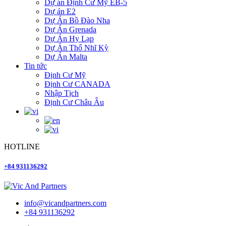
Dự án Định Cư Mỹ EB-5
Dự án E2
Dự Án Bồ Đào Nha
Dự Án Grenada
Dự Án Hy Lạp
Dự Án Thổ Nhĩ Kỳ
Dự Án Malta
Tin tức
Định Cư Mỹ
Định Cư CANADA
Nhập Tịch
Định Cư Châu Âu
HOTLINE
+84 931136292
info@vicandpartners.com
+84 931136292