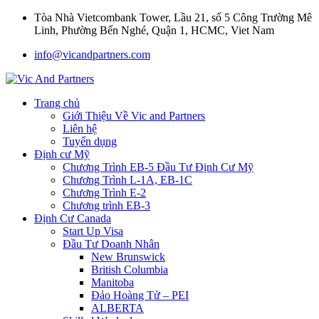
Tòa Nhà Vietcombank Tower, Lầu 21, số 5 Công Trường Mê
Linh, Phường Bến Nghé, Quận 1, HCMC, Viet Nam
info@vicandpartners.com
Trang chủ
Giới Thiệu Về Vic and Partners
Liên hệ
Tuyển dụng
Định cư Mỹ
Chương Trình EB-5 Đầu Tư Định Cư Mỹ
Chương Trình L-1A, EB-1C
Chương Trình E-2
Chương trình EB-3
Định Cư Canada
Start Up Visa
Đầu Tư Doanh Nhân
New Brunswick
British Columbia
Manitoba
Đảo Hoàng Tử – PEI
ALBERTA