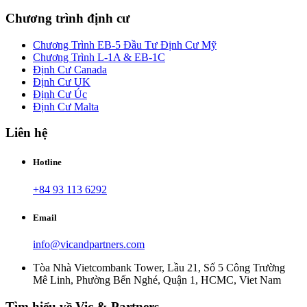
Chương trình định cư
Chương Trình EB-5 Đầu Tư Định Cư Mỹ
Chương Trình L-1A & EB-1C
Định Cư Canada
Định Cư UK
Định Cư Úc
Định Cư Malta
Liên hệ
Hotline
+84 93 113 6292
Email
info@vicandpartners.com
Tòa Nhà Vietcombank Tower, Lầu 21, Số 5 Công Trường
Mê Linh, Phường Bến Nghé, Quận 1, HCMC, Viet Nam
Tìm hiểu về Vic & Partners