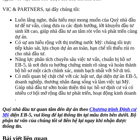
VIC & PARTNERS, tại đây chúng tôi:
Luôn lắng nghe, thấu hiểu mọi mong muốn của Quý nhà đầu
tư để tư vấn, cùng đưa ra các định hướng, lời khuyên đầu tư
sinh lời cao, giúp nhà đầu tư an tâm rót vốn và phát triển cùng
dự án.
Có sự am hiểu rộng với thị trường nước Mỹ: chúng tôi trực
tiếp khảo sát, lựa chọn dự án an toàn, hạn chế tối thiểu rủi ro
cho nhà đầu tư.
Năng lực phân tích chuyên sâu việc tư vấn, chuẩn bị hồ sơ
EB-5, là nơi đưa ra hướng chứng minh rõ ràng và hoàn thành
bộ hồ sơ một cách chính xác, minh bạch nhất với Sở di trú.
Có mối quan hệ chặt chẽ với các luật sư, đại diện dự án EB-5,
doanh nghiệp, thương nhân đang sống và làm việc tại Mỹ.
Giúp nhà đầu tư sớm hoàn thiện thủ tục hồ sơ định cư và có
nhiều cơ hội mở rộng đầu tư phát triển, hoạt động kinh doanh
.
Quý nhà đầu tư quan tâm đến dự án theo
Chương trình Định cư
Mỹ
diện EB-5, vui lòng để lại thông tin tại mẫu đơn bên dưới. Bộ
phận tư vấn của chúng tôi sẽ liên hệ lại ngay khi nhận được
thông tin.
Bài viết liên quan