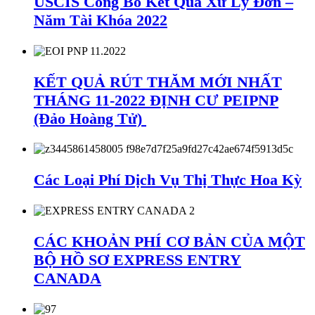
USCIS Công Bố Kết Quả Xử Lý Đơn –
Năm Tài Khóa 2022
KẾT QUẢ RÚT THĂM MỚI NHẤT
THÁNG 11-2022 ĐỊNH CƯ PEIPNP
(Đảo Hoàng Tử)
Các Loại Phí Dịch Vụ Thị Thực Hoa Kỳ
CÁC KHOẢN PHÍ CƠ BẢN CỦA MỘT
BỘ HỒ SƠ EXPRESS ENTRY
CANADA