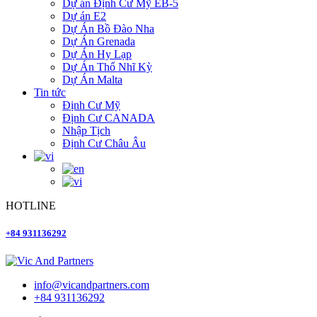
Dự án Định Cư Mỹ EB-5
Dự án E2
Dự Án Bồ Đào Nha
Dự Án Grenada
Dự Án Hy Lạp
Dự Án Thổ Nhĩ Kỳ
Dự Án Malta
Tin tức
Định Cư Mỹ
Định Cư CANADA
Nhập Tịch
Định Cư Châu Âu
HOTLINE
+84 931136292
info@vicandpartners.com
+84 931136292