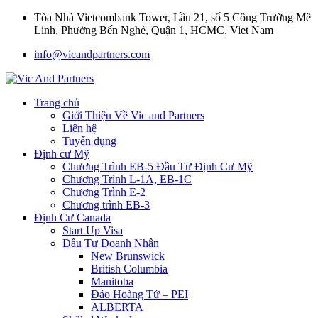
Tòa Nhà Vietcombank Tower, Lầu 21, số 5 Công Trường Mê
Linh, Phường Bến Nghé, Quận 1, HCMC, Viet Nam
info@vicandpartners.com
Trang chủ
Giới Thiệu Về Vic and Partners
Liên hệ
Tuyển dụng
Định cư Mỹ
Chương Trình EB-5 Đầu Tư Định Cư Mỹ
Chương Trình L-1A, EB-1C
Chương Trình E-2
Chương trình EB-3
Định Cư Canada
Start Up Visa
Đầu Tư Doanh Nhân
New Brunswick
British Columbia
Manitoba
Đảo Hoàng Tử – PEI
ALBERTA