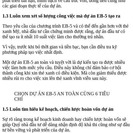
phát triển dài hạn, minh bạch về cấu trúc vốn, dòng tiền cũng như
các giai đoạn thực tế của dự án.
1.3 Luôn xem xét số lượng công việc mà dự án EB-5 tạo ra
Theo yêu cầu của chương trình EB-5 và có thể đến gần hơn với thẻ
xanh Mỹ, nhà đầu tư cần chứng minh được rằng, dự án đầu tư có
thể tạo ra ít nhất 10 suất việc làm cho thường trú nhân.
Vì vậy, trước khi bỏ thời gian và tiền bạc, bạn cần điều tra kỹ
phương pháp tạo việc nhất định.
Một dự án EB-5 an toàn và tuyệt vời là dự kiến tạo ra được nhiều
việc làm hơn mức yêu cầu. Điều này không chỉ đảm bảo cơ hội
thành công khi xin thẻ xanh có điều kiện. Mà còn giảm thiểu được
nhiều rủi ro cho việc xin lên thẻ xanh vĩnh viễn sau này.
CHỌN DỰ ÁN EB-5 AN TOÀN CÙNG 6 TIÊU
CHÍ
1.5 Luôn tìm hiểu kế hoạch, chiến lược hoàn vốn dự án
Sự rõ ràng trong kế hoạch kinh doanh hay chiến lược hoàn vốn sẽ
giúp Quý nhà đầu tư dễ dàng nhận định độ khả thi cũng như sự đầu
tư bền vững và phát triển của dự án.