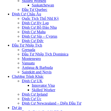
Skilled Worked
Saskatchewan
Đầu Tư Quebec
Định Cư Châu Âu
Quốc Tịch Thổ Nhĩ Kỳ
Định Cư Hy Lạp
Định Cư Bồ Đào Nha
Định Cư Malta
Định Cư Síp – Cyprus
Định Cư Đức
Đầu Tư Nhập Tịch
Grenada
Đầu Tư Nhập Tịch Dominica
Montenegro
Vanuatu
Antigua & Barbuda
Saintkitt and Nevis
Chương Trình Khác
Định Cư UK
Innovator Visa
Skilled Worker
Định Cư Ireland
Định Cư Úc
Định Cư Newzealand – Diện Đầu Tư
Dự án