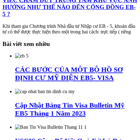
VIỆC CHẤM DỨT TRUNG TÂM KHU VỰC ẢNH
HƯỞNG NHƯ THẾ NÀO ĐẾN CỘNG ĐỒNG EB-
5 ?
Khi tham gia Chương trình Nhà đầu tư Nhập cư EB - 5, khoản đầu
tư có thể được thực hiện theo một trong hai cách: trực tiếp ( riêng
Bài viết xem nhiều
CÁC BƯỚC CỦA MỘT BỘ HỒ SƠ
ĐỊNH CƯ MỸ DIỆN EB5- VISA
Cập Nhật Bảng Tin Visa Bulletin Mỹ
EB5 Tháng 1 Năm 2023