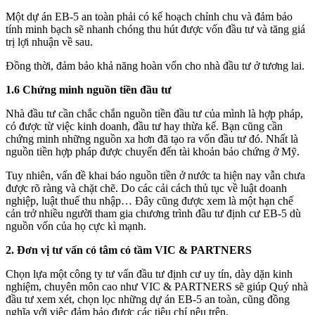
Một dự án EB-5 an toàn phải có kế hoạch chỉnh chu và đảm bảo
tính minh bạch sẽ nhanh chóng thu hút được vốn đầu tư và tăng giá
trị lợi nhuận về sau.
Đồng thời, đảm bảo khả năng hoàn vốn cho nhà đầu tư ở tương lai.
1.6 Chứng minh nguồn tiền đầu tư
Nhà đầu tư cần chắc chắn nguồn tiền đầu tư của mình là hợp pháp,
có được từ việc kinh doanh, đầu tư hay thừa kế. Bạn cũng cần
chứng minh những nguồn xa hơn đã tạo ra vốn đầu tư đó. Nhất là
nguồn tiền hợp pháp được chuyển đến tài khoản bảo chứng ở Mỹ.
Tuy nhiên, vấn đề khai báo nguồn tiền ở nước ta hiện nay vẫn chưa
được rõ ràng và chặt chẽ. Do các cải cách thủ tục về luật doanh
nghiệp, luật thuế thu nhập… Đây cũng được xem là một hạn chế
cản trở nhiều người tham gia chương trình đầu tư định cư EB-5 dù
nguồn vốn của họ cực kì mạnh.
2. Đơn vị tư vấn có tâm có tầm VIC & PARTNERS
Chọn lựa một công ty tư vấn đầu tư định cư uy tín, dày dặn kinh
nghiệm, chuyên môn cao như VIC & PARTNERS sẽ giúp Quý nhà
đầu tư xem xét, chọn lọc những dự án EB-5 an toàn, cũng đồng
nghĩa với việc đảm bảo được các tiêu chí nêu trên.