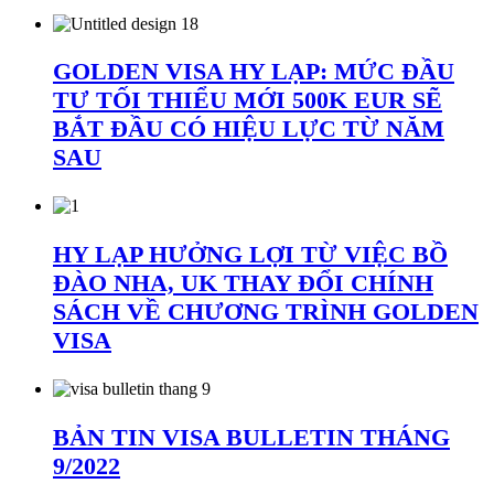
GOLDEN VISA HY LẠP: MỨC ĐẦU
TƯ TỐI THIỂU MỚI 500K EUR SẼ
BẮT ĐẦU CÓ HIỆU LỰC TỪ NĂM
SAU
HY LẠP HƯỞNG LỢI TỪ VIỆC BỒ
ĐÀO NHA, UK THAY ĐỔI CHÍNH
SÁCH VỀ CHƯƠNG TRÌNH GOLDEN
VISA
BẢN TIN VISA BULLETIN THÁNG
9/2022