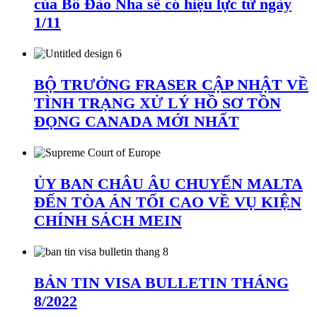
của Bồ Đào Nha sẽ có hiệu lực từ ngày
1/11
BỘ TRƯỞNG FRASER CẬP NHẬT VỀ
TÌNH TRẠNG XỬ LÝ HỒ SƠ TỒN
ĐỌNG CANADA MỚI NHẤT
ỦY BAN CHÂU ÂU CHUYỂN MALTA
ĐẾN TÒA ÁN TỐI CAO VỀ VỤ KIỆN
CHÍNH SÁCH MEIN
BẢN TIN VISA BULLETIN THÁNG
8/2022