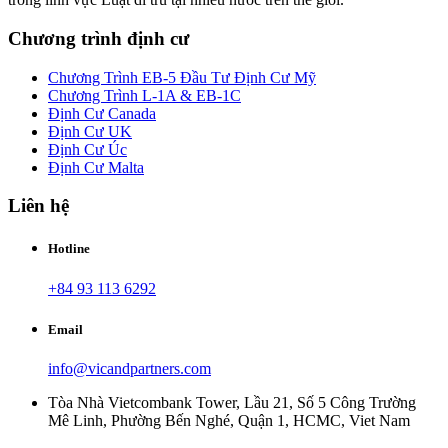
Chương trình định cư
Chương Trình EB-5 Đầu Tư Định Cư Mỹ
Chương Trình L-1A & EB-1C
Định Cư Canada
Định Cư UK
Định Cư Úc
Định Cư Malta
Liên hệ
Hotline
+84 93 113 6292
Email
info@vicandpartners.com
Tòa Nhà Vietcombank Tower, Lầu 21, Số 5 Công Trường
Mê Linh, Phường Bến Nghé, Quận 1, HCMC, Viet Nam