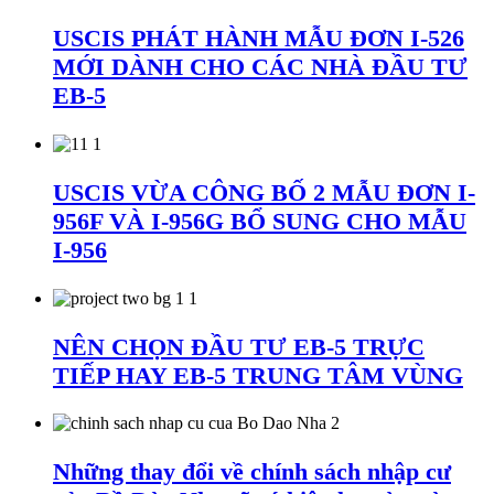
USCIS PHÁT HÀNH MẪU ĐƠN I-526
MỚI DÀNH CHO CÁC NHÀ ĐẦU TƯ
EB-5
USCIS VỪA CÔNG BỐ 2 MẪU ĐƠN I-
956F VÀ I-956G BỔ SUNG CHO MẪU
I-956
NÊN CHỌN ĐẦU TƯ EB-5 TRỰC
TIẾP HAY EB-5 TRUNG TÂM VÙNG
Những thay đổi về chính sách nhập cư