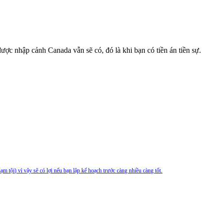
ợc nhập cảnh Canada vẫn sẽ có, đó là khi bạn có tiền án tiền sự.
m tội) vì vậy sẽ có lợi nếu bạn lập kế hoạch trước càng nhiều càng tốt.