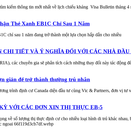
ìm kiếm thông tin mới nhất về lịch chiếu kháng Visa Bulletin tháng 
Nhận Thẻ Xanh EB1C Chỉ Sau 1 Năm
B1C chỉ sau 1 năm đang trở thành một lựa chọn hấp dẫn cho nhiều
N CHI TIẾT VÀ Ý NGHĨA ĐỐI VỚI CÁC NHÀ ĐẦU
(RIA), các chuyên gia sẽ phân tích cách những thay đổi này tác động đ
n giản để trở thành thường trú nhân
ơng trình định cư Canada diện đầu tư cùng Vic & Partners, đơn vị tư 
Ỳ VỚI CÁC ĐƠN XIN THỊ THỰC EB-5
ng về số lượng thị thực định cư cho nhiều loại hình di trú khác nhau, 