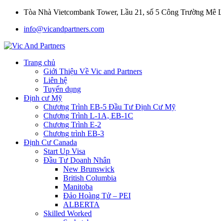
Tòa Nhà Vietcombank Tower, Lầu 21, số 5 Công Trường Mê
info@vicandpartners.com
Trang chủ
Giới Thiệu Về Vic and Partners
Liên hệ
Tuyển dụng
Định cư Mỹ
Chương Trình EB-5 Đầu Tư Định Cư Mỹ
Chương Trình L-1A, EB-1C
Chương Trình E-2
Chương trình EB-3
Định Cư Canada
Start Up Visa
Đầu Tư Doanh Nhân
New Brunswick
British Columbia
Manitoba
Đảo Hoàng Tử – PEI
ALBERTA
Skilled Worked