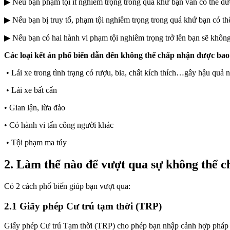
▶ Nếu bạn phạm tội ít nghiêm trọng trong quá khứ bạn vẫn có thể đ
▶ Nếu bạn bị truy tố, phạm tội nghiêm trọng trong quá khứ bạn có t
▶ Nếu bạn có hai hành vi phạm tội nghiêm trọng trở lên bạn sẽ khô
Các loại kết án phổ biến dẫn đến không thể chấp nhận được ba
• Lái xe trong tình trạng có rượu, bia, chất kích thích…gây hậu quả 
• Lái xe bất cẩn
• Gian lận, lừa đảo
• Có hành vi tấn công người khác
• Tội phạm ma túy
2. Làm thế nào để vượt qua sự không thể c
Có 2 cách phổ biến giúp bạn vượt qua:
2.1 Giấy phép Cư trú tạm thời (TRP)
Giấy phép Cư trú Tạm thời (TRP) cho phép bạn nhập cảnh hợp pháp 