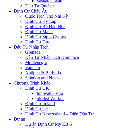
Saskatchewan
Đầu Tư Quebec
Định Cư Châu Âu
Quốc Tịch Thổ Nhĩ Kỳ
Định Cư Hy Lạp
Định Cư Bồ Đào Nha
Định Cư Malta
Định Cư Síp – Cyprus
Định Cư Đức
Đầu Tư Nhập Tịch
Grenada
Đầu Tư Nhập Tịch Dominica
Montenegro
Vanuatu
Antigua & Barbuda
Saintkitt and Nevis
Chương Trình Khác
Định Cư UK
Innovator Visa
Skilled Worker
Định Cư Ireland
Định Cư Úc
Định Cư Newzealand – Diện Đầu Tư
Dự án
Dự án Định Cư Mỹ EB-5