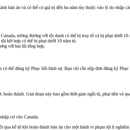
hành bản án và có thể có giá trị đến ba năm tùy thuộc vào lý do nhập 
Canada, tương đương với tội danh có thể bị truy tố và bị phạt dưới 10
tội kết hợp có thể bị phạt dưới 10 năm tù.
ơng với hai tội tổng hợp.
 có thể đăng ký Phục hồi hình sự. Bạn chỉ cần nộp đơn đăng ký Phục 
c hoàn thành. Giai đoạn này bao gồm thời gian ngồi tù, phạt tiền và q
ể nhập cư vào Canada.
ôi qua kể từ khi hoàn thành bản án cho một hành vi phạm tội ít nghiêm