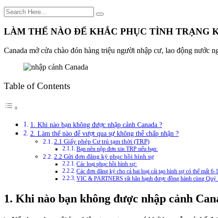
LÀM THẾ NÀO ĐỂ KHẮC PHỤC TÌNH TRẠNG 
Canada mở cửa chào đón hàng triệu người nhập cư, lao động nước ngoà
Table of Contents
1. Khi nào bạn không được nhập cảnh Canada ?
2. Làm thế nào để vượt qua sự không thể chấp nhận ?
2.1 Giấy phép Cư trú tạm thời (TRP)
Bạn nên nộp đơn xin TRP nếu bạn:
2.2 Gửi đơn đăng ký phục hồi hình sự
Các loại phục hồi hình sự:
Các đơn đăng ký cho cả hai loại cải tạo hình sự có thể mất 6
VIC & PARTNERS rất hân hạnh được đồng hành cùng Quý 
1. Khi nào bạn không được nhập cảnh Can