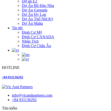
Dự án E2
Dự Án Bồ Đào Nha
Dự Án Grenada
Dự Án Hy Lạp
Dự Án Thổ Nhĩ Kỳ
Dự Án Malta
Tin tức
Định Cư Mỹ
Định Cư CANADA
Nhập Tịch
Định Cư Châu Âu
HOTLINE
+84 931136292
info@vicandpartners.com
+84 931136292
Tìm kiếm