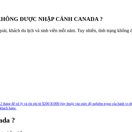
KHÔNG ĐƯỢC NHẬP CẢNH CANADA ?
i, khách du lịch và sinh viên mỗi năm. Tuy nhiên, tình trạng không đư
-12 tháng để xử lý và chi phí từ $200-$1000 (tùy thuộc vào mức độ nghiêm trọng của hành vi phạ
khách hàng.
ada ?