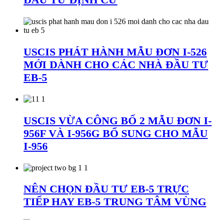
USCIS PHÁT HÀNH MẪU ĐƠN I-526
MỚI DÀNH CHO CÁC NHÀ ĐẦU TƯ
EB-5
USCIS VỪA CÔNG BỐ 2 MẪU ĐƠN I-
956F VÀ I-956G BỔ SUNG CHO MẪU
I-956
NÊN CHỌN ĐẦU TƯ EB-5 TRỰC
TIẾP HAY EB-5 TRUNG TÂM VÙNG