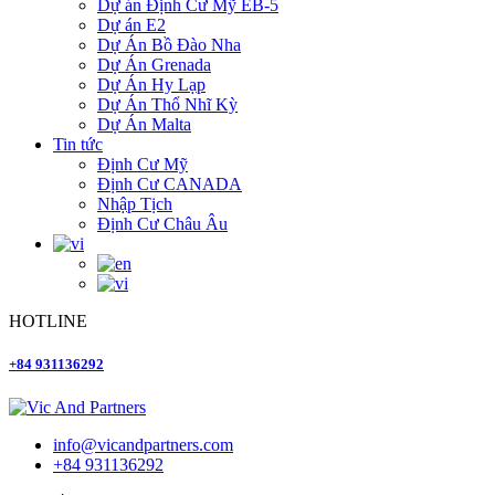
Dự án Định Cư Mỹ EB-5
Dự án E2
Dự Án Bồ Đào Nha
Dự Án Grenada
Dự Án Hy Lạp
Dự Án Thổ Nhĩ Kỳ
Dự Án Malta
Tin tức
Định Cư Mỹ
Định Cư CANADA
Nhập Tịch
Định Cư Châu Âu
HOTLINE
+84 931136292
info@vicandpartners.com
+84 931136292