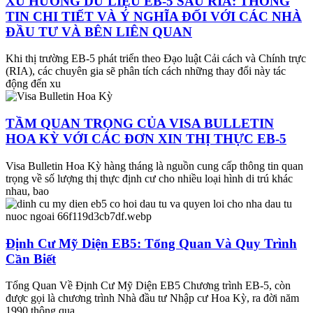
XU HƯỚNG DỮ LIỆU EB-5 SAU RIA: THÔNG
TIN CHI TIẾT VÀ Ý NGHĨA ĐỐI VỚI CÁC NHÀ
ĐẦU TƯ VÀ BÊN LIÊN QUAN
Khi thị trường EB-5 phát triển theo Đạo luật Cải cách và Chính trực
(RIA), các chuyên gia sẽ phân tích cách những thay đổi này tác
động đến xu
TẦM QUAN TRỌNG CỦA VISA BULLETIN
HOA KỲ VỚI CÁC ĐƠN XIN THỊ THỰC EB-5
Visa Bulletin Hoa Kỳ hàng tháng là nguồn cung cấp thông tin quan
trọng về số lượng thị thực định cư cho nhiều loại hình di trú khác
nhau, bao
Định Cư Mỹ Diện EB5: Tổng Quan Và Quy Trình
Cần Biết
Tổng Quan Về Định Cư Mỹ Diện EB5 Chương trình EB-5, còn
được gọi là chương trình Nhà đầu tư Nhập cư Hoa Kỳ, ra đời năm
1990 thông qua