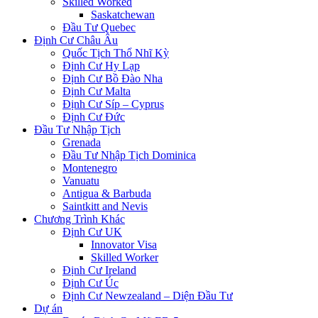
Skilled Worked
Saskatchewan
Đầu Tư Quebec
Định Cư Châu Âu
Quốc Tịch Thổ Nhĩ Kỳ
Định Cư Hy Lạp
Định Cư Bồ Đào Nha
Định Cư Malta
Định Cư Síp – Cyprus
Định Cư Đức
Đầu Tư Nhập Tịch
Grenada
Đầu Tư Nhập Tịch Dominica
Montenegro
Vanuatu
Antigua & Barbuda
Saintkitt and Nevis
Chương Trình Khác
Định Cư UK
Innovator Visa
Skilled Worker
Định Cư Ireland
Định Cư Úc
Định Cư Newzealand – Diện Đầu Tư
Dự án