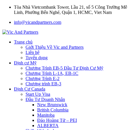
Tòa Nhà Vietcombank Tower, Lầu 21, số 5 Công Trường Mê
Linh, Phường Bến Nghé, Quận 1, HCMC, Viet Nam
info@vicandpartners.com
Trang chủ
Giới Thiệu Về Vic and Partners
Liên hệ
Tuyển dụng
Định cư Mỹ
Chương Trình EB-5 Đầu Tư Định Cư Mỹ
Chương Trình L-1A, EB-1C
Chương Trình E-2
Chương trình EB-3
Định Cư Canada
Start Up Visa
Đầu Tư Doanh Nhân
New Brunswick
British Columbia
Manitoba
Đảo Hoàng Tử – PEI
ALBERTA