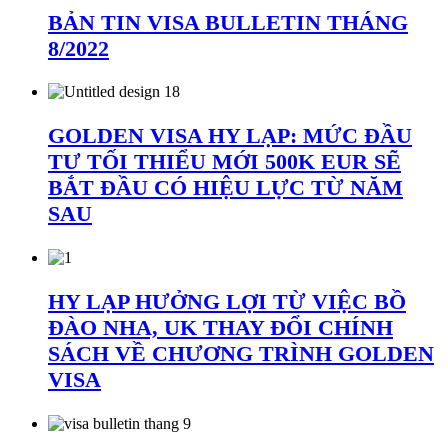
BẢN TIN VISA BULLETIN THÁNG
8/2022
GOLDEN VISA HY LẠP: MỨC ĐẦU
TƯ TỐI THIỂU MỚI 500K EUR SẼ
BẮT ĐẦU CÓ HIỆU LỰC TỪ NĂM
SAU
HY LẠP HƯỞNG LỢI TỪ VIỆC BỒ
ĐÀO NHA, UK THAY ĐỔI CHÍNH
SÁCH VỀ CHƯƠNG TRÌNH GOLDEN
VISA