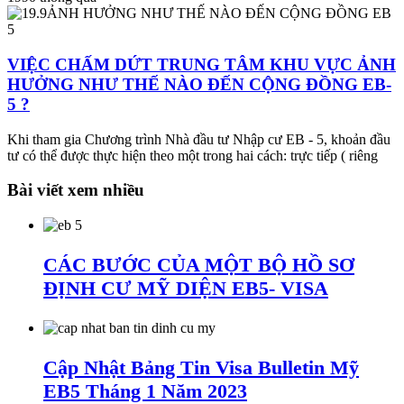
VIỆC CHẤM DỨT TRUNG TÂM KHU VỰC ẢNH
HƯỞNG NHƯ THẾ NÀO ĐẾN CỘNG ĐỒNG EB-
5 ?
Khi tham gia Chương trình Nhà đầu tư Nhập cư EB - 5, khoản đầu
tư có thể được thực hiện theo một trong hai cách: trực tiếp ( riêng
Bài viết xem nhiều
CÁC BƯỚC CỦA MỘT BỘ HỒ SƠ
ĐỊNH CƯ MỸ DIỆN EB5- VISA
Cập Nhật Bảng Tin Visa Bulletin Mỹ
EB5 Tháng 1 Năm 2023