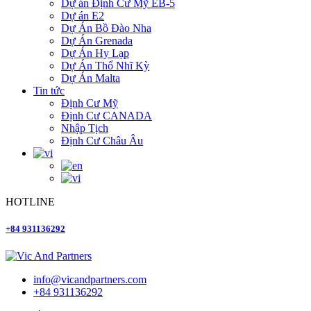
Dự án Định Cư Mỹ EB-5
Dự án E2
Dự Án Bồ Đào Nha
Dự Án Grenada
Dự Án Hy Lạp
Dự Án Thổ Nhĩ Kỳ
Dự Án Malta
Tin tức
Định Cư Mỹ
Định Cư CANADA
Nhập Tịch
Định Cư Châu Âu
HOTLINE
+84 931136292
info@vicandpartners.com
+84 931136292