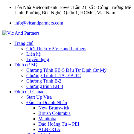
Tòa Nhà Vietcombank Tower, Lầu 21, số 5 Công Trường Mê
Linh, Phường Bến Nghé, Quận 1, HCMC, Viet Nam
info@vicandpartners.com
Trang chủ
Giới Thiệu Về Vic and Partners
Liên hệ
Tuyển dụng
Định cư Mỹ
Chương Trình EB-5 Đầu Tư Định Cư Mỹ
Chương Trình L-1A, EB-1C
Chương Trình E-2
Chương trình EB-3
Định Cư Canada
Start Up Visa
Đầu Tư Doanh Nhân
New Brunswick
British Columbia
Manitoba
Đảo Hoàng Tử – PEI
ALBERTA