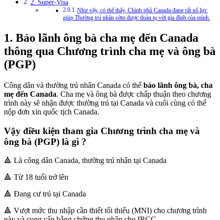
2. Super-Visa
Như vậy, có thể thấy, Chính phủ Canada đang rất nổ lực
giúp Thường trú nhân sớm được đoàn tụ với gia đình của mình.
1. Bảo lãnh ông bà cha mẹ đến Canada
thông qua Chương trình cha mẹ và ông bà
(PGP)
Công dân và thường trú nhân Canada có thể
bảo lãnh ông bà, cha
mẹ đến Canada
. Cha mẹ và ông bà được chấp thuận theo chương
trình này sẽ nhận được thường trú tại Canada và cuối cùng có thể
nộp đơn xin quốc tịch Canada.
Vậy điều kiện tham gia Chương trình cha mẹ và
ông bà (PGP) là gì ?
🔺 Là công dân Canada, thường trú nhân tại Canada
🔺 Từ 18 tuổi trở lên
🔺 Đang cư trú tại Canada
🔺 Vượt mức thu nhập cần thiết tối thiểu (MNI) cho chương trình
này và cung cấp bằng chứng thu nhập cho IRCC