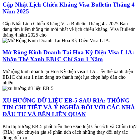
Cập Nhật Lịch Chiếu Kháng Visa Bulletin Tháng 4
Năm 2025
Cập Nhật Lịch Chiếu Kháng Visa Bulletin Tháng 4 - 2025 Bạn
đang tìm kiếm thông tin mới nhất về lịch chiếu kháng Visa Bulletin
tháng 4 năm 2025 cho
Mở Rộng Kinh Doanh Tại Hoa Kỳ Diện Visa L1A:
Nhận Thẻ Xanh EB1C Chỉ Sau 1 Năm
Mở rộng kinh doanh tại Hoa Kỳ diện visa L1A - lấy thẻ xanh diện
EB1C chỉ sau 1 năm đang trở thành một lựa chọn hấp dẫn cho
nhiều
XU HƯỚNG DỮ LIỆU EB-5 SAU RIA: THÔNG
TIN CHI TIẾT VÀ Ý NGHĨA ĐỐI VỚI CÁC NHÀ
ĐẦU TƯ VÀ BÊN LIÊN QUAN
Khi thị trường EB-5 phát triển theo Đạo luật Cải cách và Chính trực
(RIA), các chuyên gia sẽ phân tích cách những thay đổi này tác
động đến xu