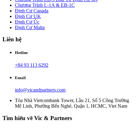
Chương Trình L-1A & EB-1C
Định Cư Canada
Định Cư UK
Định Cư Úc
Định Cư Malta
Liên hệ
Hotline
+84 93 113 6292
Email
info@vicandpartners.com
Tòa Nhà Vietcombank Tower, Lầu 21, Số 5 Công Trường
Mê Linh, Phường Bến Nghé, Quận 1, HCMC, Viet Nam
Tìm hiểu về Vic & Partners