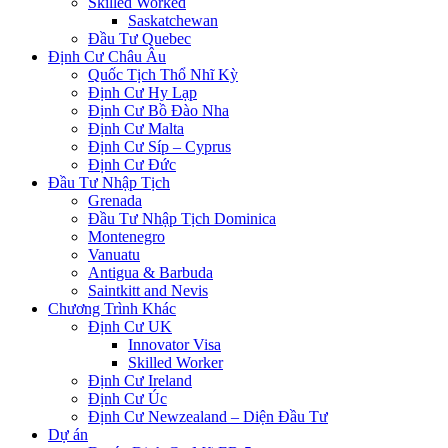
Skilled Worked
Saskatchewan
Đầu Tư Quebec
Định Cư Châu Âu
Quốc Tịch Thổ Nhĩ Kỳ
Định Cư Hy Lạp
Định Cư Bồ Đào Nha
Định Cư Malta
Định Cư Síp – Cyprus
Định Cư Đức
Đầu Tư Nhập Tịch
Grenada
Đầu Tư Nhập Tịch Dominica
Montenegro
Vanuatu
Antigua & Barbuda
Saintkitt and Nevis
Chương Trình Khác
Định Cư UK
Innovator Visa
Skilled Worker
Định Cư Ireland
Định Cư Úc
Định Cư Newzealand – Diện Đầu Tư
Dự án