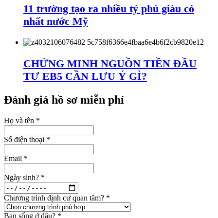
11 trường tạo ra nhiều tỷ phú giàu có
nhất nước Mỹ
CHỨNG MINH NGUỒN TIỀN ĐẦU
TƯ EB5 CẦN LƯU Ý GÌ?
Đánh giá hồ sơ miễn phí
Họ và tên
*
Số điện thoại
*
Email
*
Ngày sinh?
*
Chương trình định cư quan tâm?
*
Bạn sống ở đâu?
*