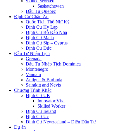
Skilled Worked
Saskatchewan
Đầu Tư Quebec
Định Cư Châu Âu
Quốc Tịch Thổ Nhĩ Kỳ
Định Cư Hy Lạp
Định Cư Bồ Đào Nha
Định Cư Malta
Định Cư Síp – Cyprus
Định Cư Đức
Đầu Tư Nhập Tịch
Grenada
Đầu Tư Nhập Tịch Dominica
Montenegro
Vanuatu
Antigua & Barbuda
Saintkitt and Nevis
Chương Trình Khác
Định Cư UK
Innovator Visa
Skilled Worker
Định Cư Ireland
Định Cư Úc
Định Cư Newzealand – Diện Đầu Tư
Dự án