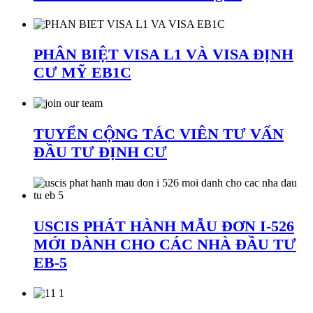
PHÂN BIỆT VISA L1 VÀ VISA ĐỊNH
CƯ MỸ EB1C
TUYỂN CỘNG TÁC VIÊN TƯ VẤN
ĐẦU TƯ ĐỊNH CƯ
USCIS PHÁT HÀNH MẪU ĐƠN I-526
MỚI DÀNH CHO CÁC NHÀ ĐẦU TƯ
EB-5