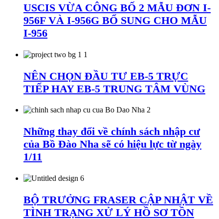
USCIS VỪA CÔNG BỐ 2 MẪU ĐƠN I-
956F VÀ I-956G BỔ SUNG CHO MẪU
I-956
NÊN CHỌN ĐẦU TƯ EB-5 TRỰC
TIẾP HAY EB-5 TRUNG TÂM VÙNG
Những thay đổi về chính sách nhập cư
của Bồ Đào Nha sẽ có hiệu lực từ ngày
1/11
BỘ TRƯỞNG FRASER CẬP NHẬT VỀ
TÌNH TRẠNG XỬ LÝ HỒ SƠ TỒN