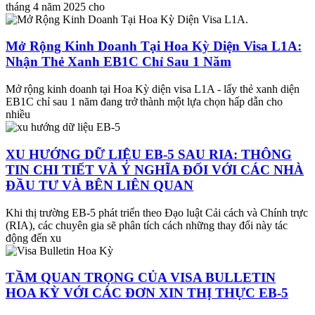
tháng 4 năm 2025 cho
Mở Rộng Kinh Doanh Tại Hoa Kỳ Diện Visa L1A:
Nhận Thẻ Xanh EB1C Chỉ Sau 1 Năm
Mở rộng kinh doanh tại Hoa Kỳ diện visa L1A - lấy thẻ xanh diện
EB1C chỉ sau 1 năm đang trở thành một lựa chọn hấp dẫn cho
nhiều
XU HƯỚNG DỮ LIỆU EB-5 SAU RIA: THÔNG
TIN CHI TIẾT VÀ Ý NGHĨA ĐỐI VỚI CÁC NHÀ
ĐẦU TƯ VÀ BÊN LIÊN QUAN
Khi thị trường EB-5 phát triển theo Đạo luật Cải cách và Chính trực
(RIA), các chuyên gia sẽ phân tích cách những thay đổi này tác
động đến xu
TẦM QUAN TRỌNG CỦA VISA BULLETIN
HOA KỲ VỚI CÁC ĐƠN XIN THỊ THỰC EB-5