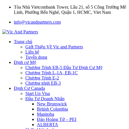
Tòa Nhà Vietcombank Tower, Lầu 21, số 5 Công Trường Mê
Linh, Phường Bến Nghé, Quận 1, HCMC, Viet Nam
info@vicandpartners.com
Trang chủ
Giới Thiệu Về Vic and Partners
Liên hệ
Tuyển dụng
Định cư Mỹ
Chương Trình EB-5 Đầu Tư Định Cư Mỹ
Chương Trình L-1A, EB-1C
Chương Trình E-2
Chương trình EB-3
Định Cư Canada
Start Up Visa
Đầu Tư Doanh Nhân
New Brunswick
British Columbia
Manitoba
Đảo Hoàng Tử – PEI
ALBERTA