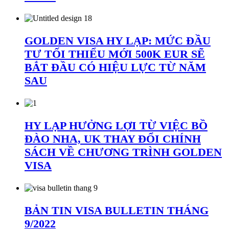
GOLDEN VISA HY LẠP: MỨC ĐẦU
TƯ TỐI THIỂU MỚI 500K EUR SẼ
BẮT ĐẦU CÓ HIỆU LỰC TỪ NĂM
SAU
HY LẠP HƯỞNG LỢI TỪ VIỆC BỒ
ĐÀO NHA, UK THAY ĐỔI CHÍNH
SÁCH VỀ CHƯƠNG TRÌNH GOLDEN
VISA
BẢN TIN VISA BULLETIN THÁNG
9/2022