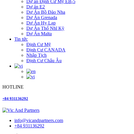
Dự án Định Cư Mỹ EB-5
Dự án E2
Dự Án Bồ Đào Nha
Dự Án Grenada
Dự Án Hy Lạp
Dự Án Thổ Nhĩ Kỳ
Dự Án Malta
Tin tức
Định Cư Mỹ
Định Cư CANADA
Nhập Tịch
Định Cư Châu Âu
HOTLINE
+84 931136292
info@vicandpartners.com
+84 931136292