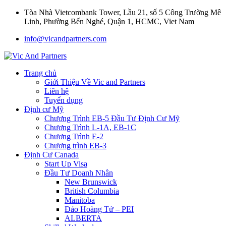
Tòa Nhà Vietcombank Tower, Lầu 21, số 5 Công Trường Mê
Linh, Phường Bến Nghé, Quận 1, HCMC, Viet Nam
info@vicandpartners.com
Trang chủ
Giới Thiệu Về Vic and Partners
Liên hệ
Tuyển dụng
Định cư Mỹ
Chương Trình EB-5 Đầu Tư Định Cư Mỹ
Chương Trình L-1A, EB-1C
Chương Trình E-2
Chương trình EB-3
Định Cư Canada
Start Up Visa
Đầu Tư Doanh Nhân
New Brunswick
British Columbia
Manitoba
Đảo Hoàng Tử – PEI
ALBERTA