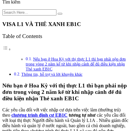
Tìm kiếm
VISA L1 VÀ THẺ XANH EB1C
Table of Contents
Nếu bạn ở Hoa Kỳ với thị thực L1 thì bạn phải nộp đơn
trong vòng 2 năm kể từ khi nhập cảnh để đủ điều kiện nhận
Thẻ xanh EB1C
Thông tin, hỗ trợ và lời khuyên khác
Nếu bạn ở Hoa Kỳ với thị thực L1 thì bạn phải nộp
đơn trong vòng 2 năm kể từ khi nhập cảnh để đủ
điều kiện nhận Thẻ xanh EB1C
Các yêu cầu đối với việc nhập cư dựa trên việc làm (thường trú)
theo
chương trình định cư EB1C
tương tự như
các yêu cầu đối
với loại thị thực Người điều hành và Quản lý L1A . Nhiều giám đốc
điều hành và quản lý ở nước ngoài, bao gồm cả chủ doanh nghiệp,
trước tiên theo chương trình thị thực L1A và sau đó nộp đơn