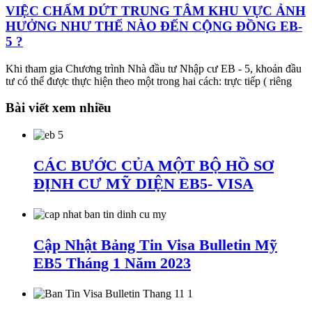
VIỆC CHẤM DỨT TRUNG TÂM KHU VỰC ẢNH
HƯỞNG NHƯ THẾ NÀO ĐẾN CỘNG ĐỒNG EB-
5 ?
Khi tham gia Chương trình Nhà đầu tư Nhập cư EB - 5, khoản đầu
tư có thể được thực hiện theo một trong hai cách: trực tiếp ( riêng
Bài viết xem nhiều
CÁC BƯỚC CỦA MỘT BỘ HỒ SƠ
ĐỊNH CƯ MỸ DIỆN EB5- VISA
Cập Nhật Bảng Tin Visa Bulletin Mỹ
EB5 Tháng 1 Năm 2023