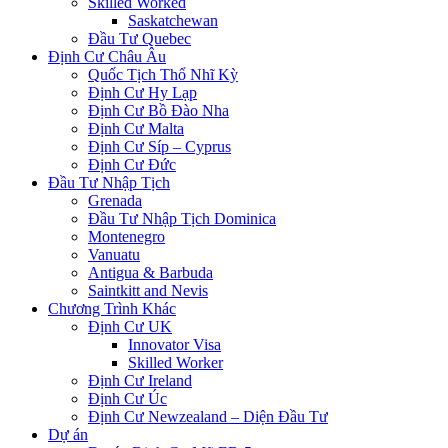
Skilled Worked
Saskatchewan
Đầu Tư Quebec
Định Cư Châu Âu
Quốc Tịch Thổ Nhĩ Kỳ
Định Cư Hy Lạp
Định Cư Bồ Đào Nha
Định Cư Malta
Định Cư Síp – Cyprus
Định Cư Đức
Đầu Tư Nhập Tịch
Grenada
Đầu Tư Nhập Tịch Dominica
Montenegro
Vanuatu
Antigua & Barbuda
Saintkitt and Nevis
Chương Trình Khác
Định Cư UK
Innovator Visa
Skilled Worker
Định Cư Ireland
Định Cư Úc
Định Cư Newzealand – Diện Đầu Tư
Dự án