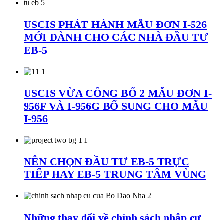
USCIS PHÁT HÀNH MẪU ĐƠN I-526
MỚI DÀNH CHO CÁC NHÀ ĐẦU TƯ
EB-5
USCIS VỪA CÔNG BỐ 2 MẪU ĐƠN I-
956F VÀ I-956G BỔ SUNG CHO MẪU
I-956
NÊN CHỌN ĐẦU TƯ EB-5 TRỰC
TIẾP HAY EB-5 TRUNG TÂM VÙNG
Những thay đổi về chính sách nhập cư