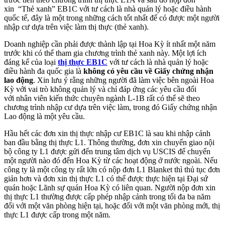
xin “Thẻ xanh” EB1C với tư cách là nhà quản lý hoặc điều hành
quốc tế, đây là một trong những cách tốt nhất để có được một người
nhập cư dựa trên việc làm thị thực (thẻ xanh).
Doanh nghiệp cần phải được thành lập tại Hoa Kỳ ít nhất một năm
trước khi có thể tham gia chương trình thẻ xanh này. Một lợi ích
đáng kể của loại
thị thực EB1C
với tư cách là nhà quản lý hoặc
điều hành đa quốc gia là
không có yêu cầu về Giấy chứng nhận
lao động
. Xin lưu ý rằng những người đã làm việc bên ngoài Hoa
Kỳ với vai trò không quản lý và chỉ đáp ứng các yêu cầu đối
với nhân viên kiến ​​thức chuyên ngành L-1B rất có thể sẽ theo
chương trình nhập cư dựa trên việc làm, trong đó Giấy chứng nhận
Lao động là một yêu cầu.
Hầu hết các đơn xin thị thực nhập cư EB1C là sau khi nhập cảnh
ban đầu bằng thị thực L1. Thông thường, đơn xin chuyển giao nội
bộ công ty L1 được gửi đến trung tâm dịch vụ USCIS để chuyển
một người nào đó đến Hoa Kỳ từ các hoạt động ở nước ngoài. Nếu
công ty là một công ty rất lớn có nộp đơn L1 Blanket thì thủ tục đơn
giản hơn và đơn xin thị thực L1 có thể được thực hiện tại Đại sứ
quán hoặc Lãnh sự quán Hoa Kỳ có liên quan. Người nộp đơn xin
thị thực L1 thường được cấp phép nhập cảnh trong tối đa ba năm
đối với một văn phòng hiện tại, hoặc đối với một văn phòng mới, thị
thực L1 được cấp trong một năm.