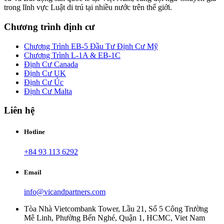
trong lĩnh vực Luật di trú tại nhiều nước trên thế giới.
Chương trình định cư
Chương Trình EB-5 Đầu Tư Định Cư Mỹ
Chương Trình L-1A & EB-1C
Định Cư Canada
Định Cư UK
Định Cư Úc
Định Cư Malta
Liên hệ
Hotline
+84 93 113 6292
Email
info@vicandpartners.com
Tòa Nhà Vietcombank Tower, Lầu 21, Số 5 Công Trường
Mê Linh, Phường Bến Nghé, Quận 1, HCMC, Viet Nam