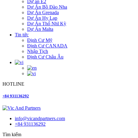
Dự án E2
Dự Án Bồ Đào Nha
Dự Án Grenada
Dự Án Hy Lạp
Dự Án Thổ Nhĩ Kỳ
Dự Án Malta
Tin tức
Định Cư Mỹ
Định Cư CANADA
Nhập Tịch
Định Cư Châu Âu
HOTLINE
+84 931136292
info@vicandpartners.com
+84 931136292
Tìm kiếm