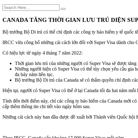
CANADA TĂNG THỜI GIAN LƯU TRÚ DIỆN SUP
Bộ trưởng Bộ Di trú có thể chỉ định các công ty bảo hiểm y tế quốc 
IRCC vừa công bố những cải cách lớn đối với Super Visa dành cho 
Có hiệu lực từ ngày 4 tháng 7 năm 2022:
Thời gian lưu trú của những người có Super Visa sẽ được tăng
Những người hiện có Super Visa có thể tùy chọn yêu cầu gia hạn
đa bảy năm liên tục.
Bộ trưởng Bộ Di trú của Canada sẽ có thẩm quyền chỉ định các
Hiện tại, người có Super Visa có thể ở lại Canada tối đa hai năm mỗi l
Tính đến thời điểm này, chỉ các công ty bảo hiểm của Canada mới có
cấp thêm thông tin chi tiết vào ngày hôm sau.
Những cải cách này ban đầu được đề xuất bởi Thành viên Quốc hội
Theo IRCC, Canada cấp khoảng 17.000 Super Visas mỗi năm.