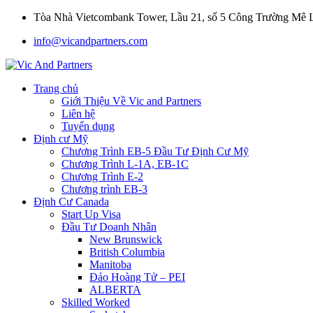
Tòa Nhà Vietcombank Tower, Lầu 21, số 5 Công Trường Mê
info@vicandpartners.com
Trang chủ
Giới Thiệu Về Vic and Partners
Liên hệ
Tuyển dụng
Định cư Mỹ
Chương Trình EB-5 Đầu Tư Định Cư Mỹ
Chương Trình L-1A, EB-1C
Chương Trình E-2
Chương trình EB-3
Định Cư Canada
Start Up Visa
Đầu Tư Doanh Nhân
New Brunswick
British Columbia
Manitoba
Đảo Hoàng Tử – PEI
ALBERTA
Skilled Worked