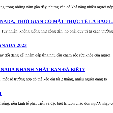
ăng trong những năm gần đây, nhưng vẫn có khả năng nhiều người nộ
NADA, THỜI GIAN CÓ MẶT THỰC TẾ LÀ BAO L
. Tuy nhiên, không giống như công dân, họ phải duy trì tư cách thườn
ANADA 2023
 thay đổi đáng kể, nhằm đáp ứng nhu cầu chăm sóc sức khỏe của người
CANADA NHANH NHẤT BẠN ĐÃ BIẾT?
, một số trường hợp có thể kéo dài tới 2 tháng, nhiều người đang lo
T
sống, nền kinh tế phát triển và đặc biệt là luôn chào đón người nhập c