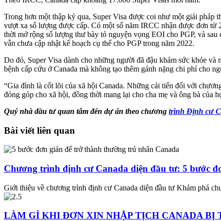
Trong hơn một thập kỷ qua, Super Visa được coi như một giải pháp 
vượt xa số lượng được cấp. Có một số năm IRCC nhận được đơn từ 2
thời mở rộng số lượng thư bày tỏ nguyện vọng EOI cho PGP, và sau đ
vẫn chưa cập nhật kế hoạch cụ thể cho PGP trong năm 2022.
Do đó, Super Visa dành cho những người đã đậu khám sức khỏe và nộ
bệnh cấp cứu ở Canada mà không tạo thêm gánh nặng chi phí cho ngư
“Gia đình là cốt lõi của xã hội Canada. Những cải tiến đối với chươn
đóng góp cho xã hội, đồng thời mang lại cho cha mẹ và ông bà của họ
Quý nhà đầu tư quan tâm đến dự án
theo chương
trình Định cư 
Bài viết liên quan
Chương trình định cư Canada diện đầu tư: 5 bước đơ
Giới thiệu về chương trình định cư Canada diện đầu tư Khám phá chư
LÀM GÌ KHI ĐƠN XIN NHẬP TỊCH CANADA BỊ 