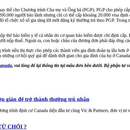
thay thế cho Chương trình Cha mẹ và Ông bà (PGP). PGP cho phép cấp 
00.000 người bảo lãnh nhưng chỉ có thể cấp khoảng 20.000 visa định
ó tổ chức xổ số gia tăng lời mời đăng ký thường trú theo PGP. Trong
p thẻ bảo hiểm y tế cá nhân do cơ quan bảo hiểm được chỉ định cấp.
ời nộp thuế. Ngoài ra, con hoặc cháu của đương đơn phải đáp ứng các
g trình siêu thị thực cho phép các thành viên gia đình đoàn tụ lâu hơ
 những cơ hội quý giá để dành thời gian cho gia đình của họ ở Canada
Canada
,
vui lòng để lại thông tin tại mẫu đơn bên dưới. Bộ phận tư v
n giản để trở thành thường trú nhân
ơng trình định cư Canada diện đầu tư cùng Vic & Partners, đơn vị tư 
TỪ CHỐI ?