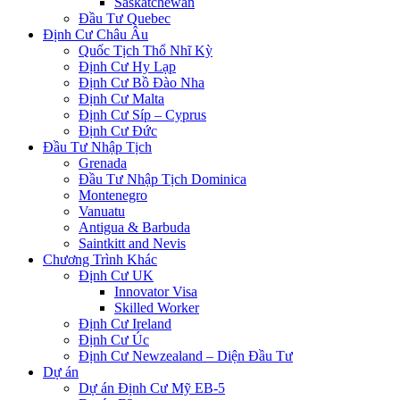
Saskatchewan
Đầu Tư Quebec
Định Cư Châu Âu
Quốc Tịch Thổ Nhĩ Kỳ
Định Cư Hy Lạp
Định Cư Bồ Đào Nha
Định Cư Malta
Định Cư Síp – Cyprus
Định Cư Đức
Đầu Tư Nhập Tịch
Grenada
Đầu Tư Nhập Tịch Dominica
Montenegro
Vanuatu
Antigua & Barbuda
Saintkitt and Nevis
Chương Trình Khác
Định Cư UK
Innovator Visa
Skilled Worker
Định Cư Ireland
Định Cư Úc
Định Cư Newzealand – Diện Đầu Tư
Dự án
Dự án Định Cư Mỹ EB-5