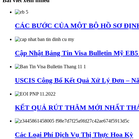
Bài viết xem nhiều
CÁC BƯỚC CỦA MỘT BỘ HỒ SƠ ĐỊNH
Cập Nhật Bảng Tin Visa Bulletin Mỹ EB
USCIS Công Bố Kết Quả Xử Lý Đơn – Nă
KẾT QUẢ RÚT THĂM MỚI NHẤT THÁNG
Các Loại Phí Dịch Vụ Thị Thực Hoa Kỳ