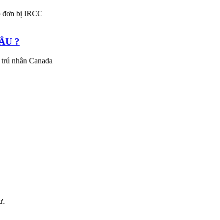
p đơn bị IRCC
ÂU ?
g trú nhân Canada
ư.