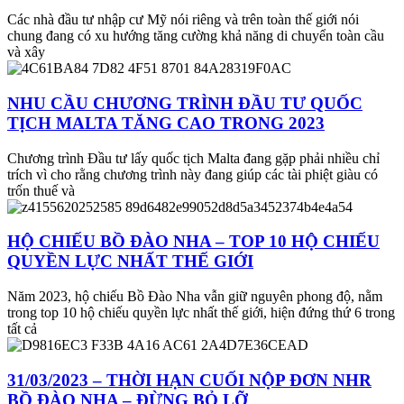
Các nhà đầu tư nhập cư Mỹ nói riêng và trên toàn thế giới nói
chung đang có xu hướng tăng cường khả năng di chuyển toàn cầu
và xây
NHU CẦU CHƯƠNG TRÌNH ĐẦU TƯ QUỐC
TỊCH MALTA TĂNG CAO TRONG 2023
Chương trình Đầu tư lấy quốc tịch Malta đang gặp phải nhiều chỉ
trích vì cho rằng chương trình này đang giúp các tài phiệt giàu có
trốn thuế và
HỘ CHIẾU BỒ ĐÀO NHA – TOP 10 HỘ CHIẾU
QUYỀN LỰC NHẤT THẾ GIỚI
Năm 2023, hộ chiếu Bồ Đào Nha vẫn giữ nguyên phong độ, nằm
trong top 10 hộ chiếu quyền lực nhất thế giới, hiện đứng thứ 6 trong
tất cả
31/03/2023 – THỜI HẠN CUỐI NỘP ĐƠN NHR
BỒ ĐÀO NHA – ĐỪNG BỎ LỠ