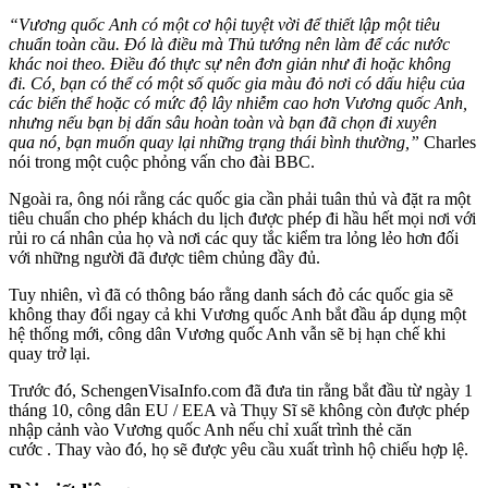
“Vương quốc Anh có một cơ hội tuyệt vời để thiết lập một tiêu
chuẩn toàn cầu. Đó là điều mà Thủ tướng nên làm để các nước
khác noi theo. Điều đó thực sự nên đơn giản như đi hoặc không
đi. Có, bạn có thể có một số quốc gia màu đỏ nơi có dấu hiệu của
các biến thể hoặc có mức độ lây nhiễm cao hơn Vương quốc Anh,
nhưng nếu bạn bị dấn sâu hoàn toàn và bạn đã chọn đi xuyên
qua nó, bạn muốn quay lại những trạng thái bình thường,”
Charles
nói trong một cuộc phỏng vấn cho đài BBC.
Ngoài ra, ông nói rằng các quốc gia cần phải tuân thủ và đặt ra một
tiêu chuẩn cho phép khách du lịch được phép đi hầu hết mọi nơi với
rủi ro cá nhân của họ và nơi các quy tắc kiểm tra lỏng lẻo hơn đối
với những người đã được tiêm chủng đầy đủ.
Tuy nhiên, vì đã có thông báo rằng danh sách đỏ các quốc gia sẽ
không thay đổi ngay cả khi Vương quốc Anh bắt đầu áp dụng một
hệ thống mới, công dân Vương quốc Anh vẫn sẽ bị hạn chế khi
quay trở lại.
Trước đó, SchengenVisaInfo.com đã đưa tin rằng bắt đầu từ ngày 1
tháng 10, công dân EU / EEA và Thụy Sĩ sẽ không còn được phép
nhập cảnh vào Vương quốc Anh nếu chỉ xuất trình thẻ căn
cước . Thay vào đó, họ sẽ được yêu cầu xuất trình hộ chiếu hợp lệ.