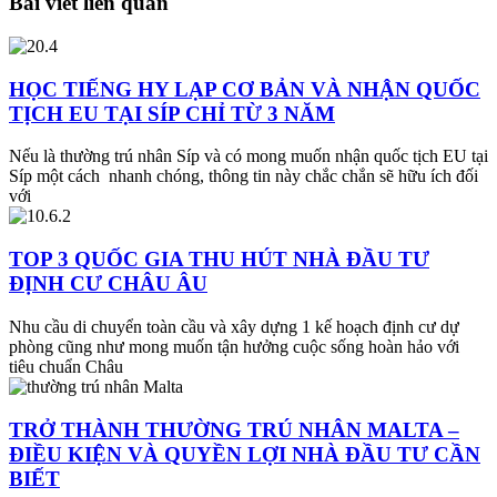
Bài viết liên quan
HỌC TIẾNG HY LẠP CƠ BẢN VÀ NHẬN QUỐC
TỊCH EU TẠI SÍP CHỈ TỪ 3 NĂM
Nếu là thường trú nhân Síp và có mong muốn nhận quốc tịch EU tại
Síp một cách nhanh chóng, thông tin này chắc chắn sẽ hữu ích đối
với
TOP 3 QUỐC GIA THU HÚT NHÀ ĐẦU TƯ
ĐỊNH CƯ CHÂU ÂU
Nhu cầu di chuyển toàn cầu và xây dựng 1 kế hoạch định cư dự
phòng cũng như mong muốn tận hưởng cuộc sống hoàn hảo với
tiêu chuẩn Châu
TRỞ THÀNH THƯỜNG TRÚ NHÂN MALTA –
ĐIỀU KIỆN VÀ QUYỀN LỢI NHÀ ĐẦU TƯ CẦN
BIẾT