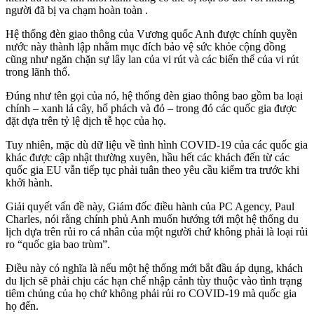
người đã bị va chạm hoàn toàn .
Hệ thống đèn giao thông của Vương quốc Anh được chính quyền
nước này thành lập nhằm mục đích bảo vệ sức khỏe cộng đồng
cũng như ngăn chặn sự lây lan của vi rút và các biến thể của vi rút
trong lãnh thổ.
Đúng như tên gọi của nó, hệ thống đèn giao thông bao gồm ba loại
chính – xanh lá cây, hổ phách và đỏ – trong đó các quốc gia được
đặt dựa trên tỷ lệ dịch tễ học của họ.
Tuy nhiên, mặc dù dữ liệu về tình hình COVID-19 của các quốc gia
khác được cập nhật thường xuyên, hầu hết các khách đến từ các
quốc gia EU vẫn tiếp tục phải tuân theo yêu cầu kiểm tra trước khi
khởi hành.
Giải quyết vấn đề này, Giám đốc điều hành của PC Agency, Paul
Charles, nói rằng chính phủ Anh muốn hướng tới một hệ thống du
lịch dựa trên rủi ro cá nhân của một người chứ không phải là loại rủi
ro “quốc gia bao trùm”.
Điều này có nghĩa là nếu một hệ thống mới bắt đầu áp dụng, khách
du lịch sẽ phải chịu các hạn chế nhập cảnh tùy thuộc vào tình trạng
tiêm chủng của họ chứ không phải rủi ro COVID-19 mà quốc gia
họ đến.