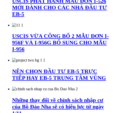
USCIS PHÁT HÀNH MẪU ĐƠN I-526
MỚI DÀNH CHO CÁC NHÀ ĐẦU TƯ
EB-5
USCIS VỪA CÔNG BỐ 2 MẪU ĐƠN I-
956F VÀ I-956G BỔ SUNG CHO MẪU
I-956
NÊN CHỌN ĐẦU TƯ EB-5 TRỰC
TIẾP HAY EB-5 TRUNG TÂM VÙNG
Những thay đổi về chính sách nhập cư
của Bồ Đào Nha sẽ có hiệu lực từ ngày