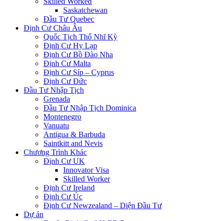
Skilled Worked
Saskatchewan
Đầu Tư Quebec
Định Cư Châu Âu
Quốc Tịch Thổ Nhĩ Kỳ
Định Cư Hy Lạp
Định Cư Bồ Đào Nha
Định Cư Malta
Định Cư Síp – Cyprus
Định Cư Đức
Đầu Tư Nhập Tịch
Grenada
Đầu Tư Nhập Tịch Dominica
Montenegro
Vanuatu
Antigua & Barbuda
Saintkitt and Nevis
Chương Trình Khác
Định Cư UK
Innovator Visa
Skilled Worker
Định Cư Ireland
Định Cư Úc
Định Cư Newzealand – Diện Đầu Tư
Dự án