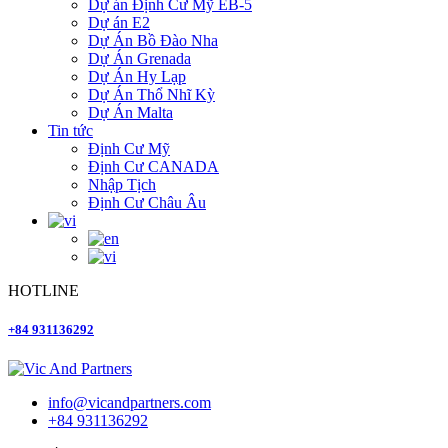
Dự án Định Cư Mỹ EB-5
Dự án E2
Dự Án Bồ Đào Nha
Dự Án Grenada
Dự Án Hy Lạp
Dự Án Thổ Nhĩ Kỳ
Dự Án Malta
Tin tức
Định Cư Mỹ
Định Cư CANADA
Nhập Tịch
Định Cư Châu Âu
HOTLINE
+84 931136292
info@vicandpartners.com
+84 931136292