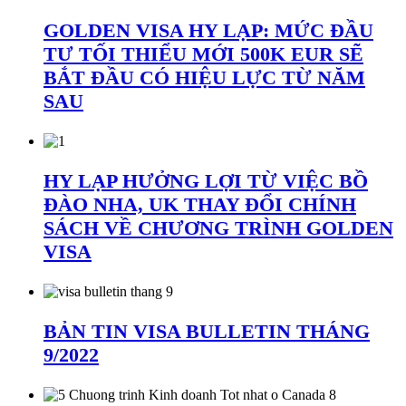
GOLDEN VISA HY LẠP: MỨC ĐẦU
TƯ TỐI THIỂU MỚI 500K EUR SẼ
BẮT ĐẦU CÓ HIỆU LỰC TỪ NĂM
SAU
HY LẠP HƯỞNG LỢI TỪ VIỆC BỒ
ĐÀO NHA, UK THAY ĐỔI CHÍNH
SÁCH VỀ CHƯƠNG TRÌNH GOLDEN
VISA
BẢN TIN VISA BULLETIN THÁNG
9/2022