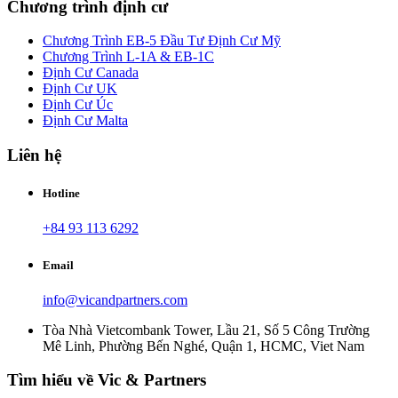
Chương trình định cư
Chương Trình EB-5 Đầu Tư Định Cư Mỹ
Chương Trình L-1A & EB-1C
Định Cư Canada
Định Cư UK
Định Cư Úc
Định Cư Malta
Liên hệ
Hotline
+84 93 113 6292
Email
info@vicandpartners.com
Tòa Nhà Vietcombank Tower, Lầu 21, Số 5 Công Trường
Mê Linh, Phường Bến Nghé, Quận 1, HCMC, Viet Nam
Tìm hiểu về Vic & Partners