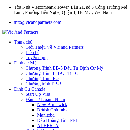
Tòa Nhà Vietcombank Tower, Lầu 21, số 5 Công Trường Mê
Linh, Phường Bến Nghé, Quận 1, HCMC, Viet Nam
info@vicandpartners.com
Trang chủ
Giới Thiệu Về Vic and Partners
Liên hệ
Tuyển dụng
Định cư Mỹ
Chương Trình EB-5 Đầu Tư Định Cư Mỹ
Chương Trình L-1A, EB-1C
Chương Trình E-2
Chương trình EB-3
Định Cư Canada
Start Up Visa
Đầu Tư Doanh Nhân
New Brunswick
British Columbia
Manitoba
Đảo Hoàng Tử – PEI
ALBERTA