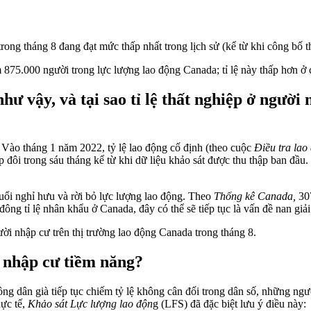
trong tháng 8 đang đạt mức thấp nhất trong lịch sử (kể từ khi công bố
 875.000 người trong lực lượng lao động Canada; tỉ lệ này thấp hơn ở
hư vậy, và tại sao tỉ lệ thất nghiệp ở người 
Vào tháng 1 năm 2022, tỷ lệ lao động cố định (theo cuộc
Điều tra lao
 đôi trong sáu tháng kể từ khi dữ liệu khảo sát được thu thập ban đầu.
uổi nghỉ hưu và rời bỏ lực lượng lao động. Theo
Thống kê Canada,
307
ng tỉ lệ nhân khẩu ở Canada, đây có thể sẽ tiếp tục là vấn đề nan giả
ời nhập cư trên thị trường lao động Canada trong tháng 8.
i nhập cư tiềm năng?
 công dân già tiếp tục chiếm tỷ lệ không cân đối trong dân số, những ng
hực tế,
Khảo sát Lực lượng lao độn
g (LFS) đã đặc biệt lưu ý điều này: