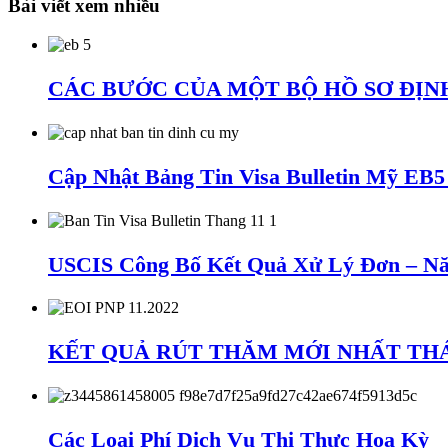
Bài viết xem nhiều
CÁC BƯỚC CỦA MỘT BỘ HỒ SƠ ĐỊNH
Cập Nhật Bảng Tin Visa Bulletin Mỹ EB
USCIS Công Bố Kết Quả Xử Lý Đơn – Nă
KẾT QUẢ RÚT THĂM MỚI NHẤT THÁNG
Các Loại Phí Dịch Vụ Thị Thực Hoa Kỳ