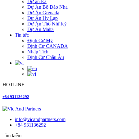
Dự án E2
Dự Án Bồ Đào Nha
Dự Án Grenada
Dự Án Hy Lạp
Dự Án Thổ Nhĩ Kỳ
Dự Án Malta
Tin tức
Định Cư Mỹ
Định Cư CANADA
Nhập Tịch
Định Cư Châu Âu
HOTLINE
+84 931136292
info@vicandpartners.com
+84 931136292
Tìm kiếm