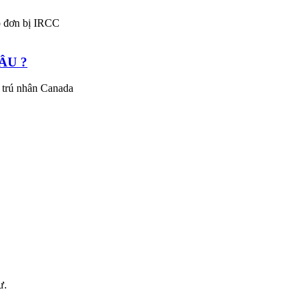
p đơn bị IRCC
ÂU ?
g trú nhân Canada
ư.