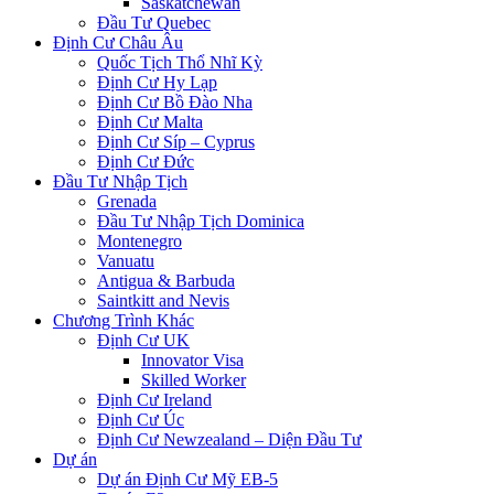
Saskatchewan
Đầu Tư Quebec
Định Cư Châu Âu
Quốc Tịch Thổ Nhĩ Kỳ
Định Cư Hy Lạp
Định Cư Bồ Đào Nha
Định Cư Malta
Định Cư Síp – Cyprus
Định Cư Đức
Đầu Tư Nhập Tịch
Grenada
Đầu Tư Nhập Tịch Dominica
Montenegro
Vanuatu
Antigua & Barbuda
Saintkitt and Nevis
Chương Trình Khác
Định Cư UK
Innovator Visa
Skilled Worker
Định Cư Ireland
Định Cư Úc
Định Cư Newzealand – Diện Đầu Tư
Dự án
Dự án Định Cư Mỹ EB-5