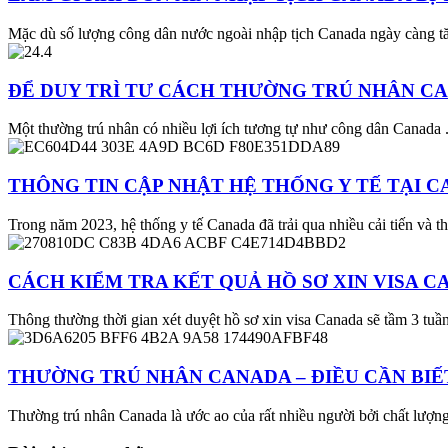
Mặc dù số lượng công dân nước ngoài nhập tịch Canada ngày càng t
ĐỂ DUY TRÌ TƯ CÁCH THƯỜNG TRÚ NHÂN CA
Một thường trú nhân có nhiều lợi ích tương tự như công dân Canada 
THÔNG TIN CẬP NHẬT HỆ THỐNG Y TẾ TẠI C
Trong năm 2023, hệ thống y tế Canada đã trải qua nhiều cải tiến và
CÁCH KIỂM TRA KẾT QUẢ HỒ SƠ XIN VISA 
Thông thường thời gian xét duyệt hồ sơ xin visa Canada sẽ tầm 3 tuần
THƯỜNG TRÚ NHÂN CANADA – ĐIỀU CẦN BIẾ
Thường trú nhân Canada là ước ao của rất nhiều người bởi chất lượng 