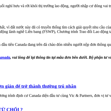
nghỉ hưu và rời khỏi thị trường lao động, người nhập cư đóng vai trò 
ất, vì đất nước này đã có truyền thống tìm cách giải quyết nhu cầu củ
 động lành nghề Liên bang (FSWP), Chương trình Trao đổi Lao động t
 đầu tiên Canada đang trên đà chào đón nhiều người nộp đơn thông qua
Canada
,
vui lòng để lại thông tin tại mẫu đơn bên dưới. Bộ phận tư v
n giản để trở thành thường trú nhân
ơng trình định cư Canada diện đầu tư cùng Vic & Partners, đơn vị tư 
TỪ CHỐI ?