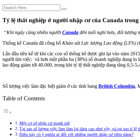
Tỷ lệ thất nghiệp ở người nhập cư của Canada trong 
“Khi ngày càng nhiều người
Canada
đến tuổi nghỉ hưu, đối tượng 
Thống kê Canada đã công bố
Khảo sát Lực lượng Lao động
(LFS) c
Lần đầu tiên kể từ khi các con số thống kê được ghi lại vào năm 2015
người tìm việc; và hơn một phần ba (38%) số doanh nghiệp đang lo lắn
lao động giảm tới 40.000, trong khi tỷ lệ thất nghiệp đang tăng 0,5-5,
Số lượng việc làm đặc biệt giảm ở các tỉnh bang
British Columbia
, 
Table of Contents
Một cơ sở nhập cư mạnh mẽ
Tại sao số lượng việc làm làm lại tăng cao như vậy, và tại sao tỉ lệ
Điều này có ý nghĩa gì đối với những người nhập cư tiềm năng?