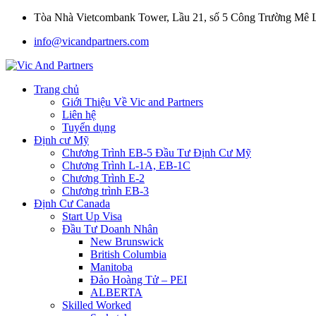
Tòa Nhà Vietcombank Tower, Lầu 21, số 5 Công Trường Mê
info@vicandpartners.com
Trang chủ
Giới Thiệu Về Vic and Partners
Liên hệ
Tuyển dụng
Định cư Mỹ
Chương Trình EB-5 Đầu Tư Định Cư Mỹ
Chương Trình L-1A, EB-1C
Chương Trình E-2
Chương trình EB-3
Định Cư Canada
Start Up Visa
Đầu Tư Doanh Nhân
New Brunswick
British Columbia
Manitoba
Đảo Hoàng Tử – PEI
ALBERTA
Skilled Worked