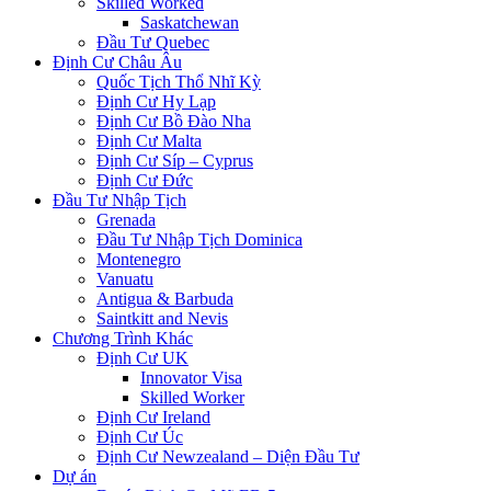
Skilled Worked
Saskatchewan
Đầu Tư Quebec
Định Cư Châu Âu
Quốc Tịch Thổ Nhĩ Kỳ
Định Cư Hy Lạp
Định Cư Bồ Đào Nha
Định Cư Malta
Định Cư Síp – Cyprus
Định Cư Đức
Đầu Tư Nhập Tịch
Grenada
Đầu Tư Nhập Tịch Dominica
Montenegro
Vanuatu
Antigua & Barbuda
Saintkitt and Nevis
Chương Trình Khác
Định Cư UK
Innovator Visa
Skilled Worker
Định Cư Ireland
Định Cư Úc
Định Cư Newzealand – Diện Đầu Tư
Dự án