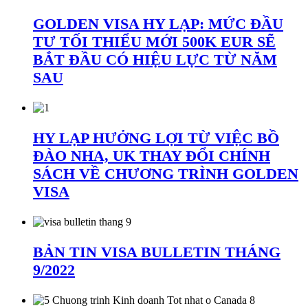
GOLDEN VISA HY LẠP: MỨC ĐẦU
TƯ TỐI THIỂU MỚI 500K EUR SẼ
BẮT ĐẦU CÓ HIỆU LỰC TỪ NĂM
SAU
HY LẠP HƯỞNG LỢI TỪ VIỆC BỒ
ĐÀO NHA, UK THAY ĐỔI CHÍNH
SÁCH VỀ CHƯƠNG TRÌNH GOLDEN
VISA
BẢN TIN VISA BULLETIN THÁNG
9/2022