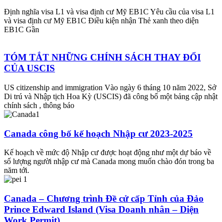
Định nghĩa visa L1 và visa định cư Mỹ EB1C Yêu cầu của visa L1
và visa định cư Mỹ EB1C Điều kiện nhận Thẻ xanh theo diện
EB1C Gần
TÓM TẮT NHỮNG CHÍNH SÁCH THAY ĐỔI
CỦA USCIS
US citizenship and immigration Vào ngày 6 tháng 10 năm 2022, Sở
Di trú và Nhập tịch Hoa Kỳ (USCIS) đã công bố một bảng cập nhật
chính sách , thông báo
Canada công bố kế hoạch Nhập cư 2023-2025
Kế hoạch về mức độ Nhập cư được hoạt động như một dự báo về
số lượng người nhập cư mà Canada mong muốn chào đón trong ba
năm tới.
Canada – Chương trình Đề cử cấp Tỉnh của Đảo
Prince Edward Island (Visa Doanh nhân – Diện
Work Permit)