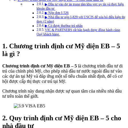
▶ Đầu tư vào dự án trung tâm khu vực uy tín và thực hiện
khoản đầu tư
▶ Nộp đơn I-526
▶ Nhà đầu tư nộp I-829 với USCIS để xóa bỏ điều kiện thị
thực (2 năm)
▶ Có được thường trú nhân
VIC & PARTNERS rất hân hạnh được đồng hành cùng
Quý khách hàng.
1. Chương trình định cư Mỹ diện EB – 5
là gì ?
Chương trình
định cư Mỹ diện EB – 5
là chương trình đầu tư di
trú của chính phủ Mỹ, cho phép nhà đầu tư nước ngoài đầu tư vào
các dự án tại Mỹ và đáp ứng một số tiêu chuẩn nhất định, để có cơ
hội được cấp thị thực cư trú tại Mỹ.
Chương trình này đang nhận được sự quan tâm của nhiều nhà đầu
tư trên toàn thế giới.
2. Quy trình định cư Mỹ diện EB – 5 cho
nhà đầu tư