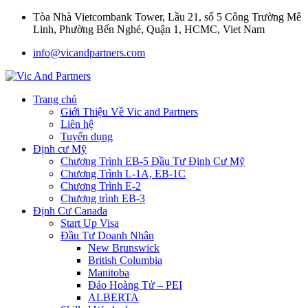
Tòa Nhà Vietcombank Tower, Lầu 21, số 5 Công Trường Mê
Linh, Phường Bến Nghé, Quận 1, HCMC, Viet Nam
info@vicandpartners.com
Trang chủ
Giới Thiệu Về Vic and Partners
Liên hệ
Tuyển dụng
Định cư Mỹ
Chương Trình EB-5 Đầu Tư Định Cư Mỹ
Chương Trình L-1A, EB-1C
Chương Trình E-2
Chương trình EB-3
Định Cư Canada
Start Up Visa
Đầu Tư Doanh Nhân
New Brunswick
British Columbia
Manitoba
Đảo Hoàng Tử – PEI
ALBERTA