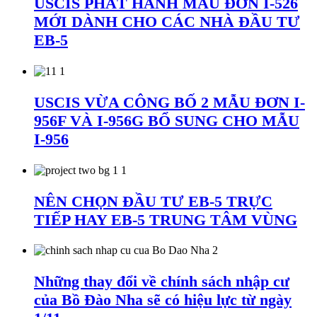
USCIS PHÁT HÀNH MẪU ĐƠN I-526
MỚI DÀNH CHO CÁC NHÀ ĐẦU TƯ
EB-5
USCIS VỪA CÔNG BỐ 2 MẪU ĐƠN I-
956F VÀ I-956G BỔ SUNG CHO MẪU
I-956
NÊN CHỌN ĐẦU TƯ EB-5 TRỰC
TIẾP HAY EB-5 TRUNG TÂM VÙNG
Những thay đổi về chính sách nhập cư
của Bồ Đào Nha sẽ có hiệu lực từ ngày