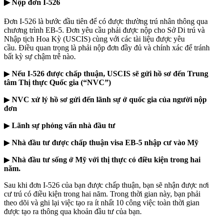
▶
Nộp đơn I-526
Đơn I-526 là bước đầu tiên để có được thường trú nhân thông qua
chương trình EB-5. Đơn yêu cầu phải được nộp cho Sở Di trú và
Nhập tịch Hoa Kỳ (USCIS) cùng với các tài liệu được yêu
cầu. Điều quan trọng là phải nộp đơn đầy đủ và chính xác để tránh
bất kỳ sự chậm trễ nào.
▶
Nếu I-526 được chấp thuận, USCIS sẽ gửi hồ sơ đến Trung
tâm Thị thực Quốc gia (“NVC”)
▶
NVC xử lý hồ sơ gửi đến lãnh sự ở quốc gia của người nộp
đơn
▶
Lãnh sự phỏng vấn nhà đầu tư
▶
Nhà đầu tư được chấp thuận visa EB-5 nhập cư vào Mỹ
▶
Nhà đầu tư sống ở Mỹ với thị thực có điều kiện trong hai
năm.
Sau khi đơn I-526 của bạn được chấp thuận, bạn sẽ nhận được nơi
cư trú có điều kiện trong hai năm. Trong thời gian này, bạn phải
theo dõi và ghi lại việc tạo ra ít nhất 10 công việc toàn thời gian
được tạo ra thông qua khoản đầu tư của bạn.