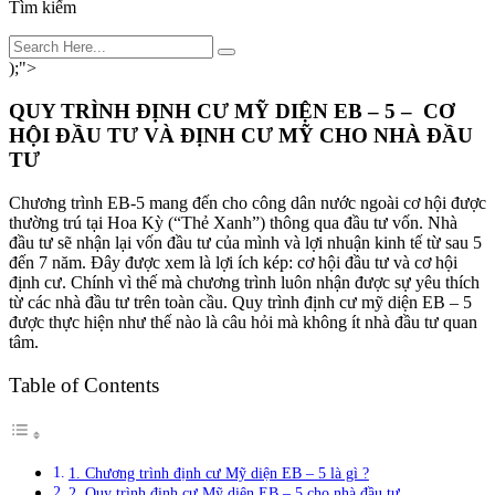
Tìm kiếm
);">
QUY TRÌNH ĐỊNH CƯ MỸ DIỆN EB – 5 – CƠ
HỘI ĐẦU TƯ VÀ ĐỊNH CƯ MỸ CHO NHÀ ĐẦU
TƯ
Chương trình EB-5 mang đến cho công dân nước ngoài cơ hội được
thường trú tại Hoa Kỳ (“Thẻ Xanh”) thông qua đầu tư vốn. Nhà
đầu tư sẽ nhận lại vốn đầu tư của mình và lợi nhuận kinh tế từ sau 5
đến 7 năm. Đây được xem là lợi ích kép: cơ hội đầu tư và cơ hội
định cư. Chính vì thế mà chương trình luôn nhận được sự yêu thích
từ các nhà đầu tư trên toàn cầu. Quy trình
định cư mỹ diện EB – 5
được thực hiện như thế nào là câu hỏi mà không ít nhà đầu tư quan
tâm.
Table of Contents
1. Chương trình định cư Mỹ diện EB – 5 là gì ?
2. Quy trình định cư Mỹ diện EB – 5 cho nhà đầu tư