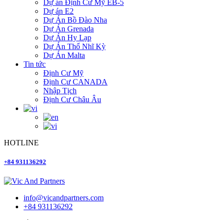
Dự án Định Cư Mỹ EB-5
Dự án E2
Dự Án Bồ Đào Nha
Dự Án Grenada
Dự Án Hy Lạp
Dự Án Thổ Nhĩ Kỳ
Dự Án Malta
Tin tức
Định Cư Mỹ
Định Cư CANADA
Nhập Tịch
Định Cư Châu Âu
HOTLINE
+84 931136292
info@vicandpartners.com
+84 931136292