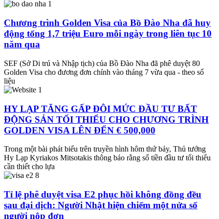
Chương trình Golden Visa của Bồ Đào Nha đã huy
động tổng 1,7 triệu Euro mỗi ngày trong liên tục 10
năm qua
SEF (Sở Di trú và Nhập tịch) của Bồ Đào Nha đã phê duyệt 80
Golden Visa cho đương đơn chính vào tháng 7 vừa qua - theo số
liệu
HY LẠP TĂNG GẤP ĐÔI MỨC ĐẦU TƯ BẤT
ĐỘNG SẢN TỐI THIỂU CHO CHƯƠNG TRÌNH
GOLDEN VISA LÊN ĐẾN € 500,000
Trong một bài phát biểu trên truyền hình hôm thứ bảy, Thủ tướng
Hy Lạp Kyriakos Mitsotakis thông báo rằng số tiền đầu tư tối thiểu
cần thiết cho lựa
Tỉ lệ phê duyệt visa E2 phục hồi không đồng đều
sau đại dịch: Người Nhật hiện chiếm một nửa số
người nộp đơn