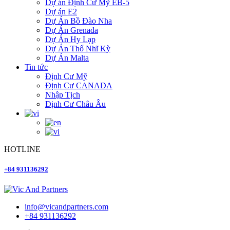
Dự án Định Cư Mỹ EB-5
Dự án E2
Dự Án Bồ Đào Nha
Dự Án Grenada
Dự Án Hy Lạp
Dự Án Thổ Nhĩ Kỳ
Dự Án Malta
Tin tức
Định Cư Mỹ
Định Cư CANADA
Nhập Tịch
Định Cư Châu Âu
HOTLINE
+84 931136292
info@vicandpartners.com
+84 931136292