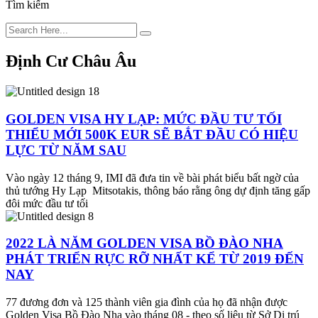
Tìm kiếm
Định Cư Châu Âu
GOLDEN VISA HY LẠP: MỨC ĐẦU TƯ TỐI
THIỂU MỚI 500K EUR SẼ BẮT ĐẦU CÓ HIỆU
LỰC TỪ NĂM SAU
Vào ngày 12 tháng 9, IMI đã đưa tin về bài phát biểu bất ngờ của
thủ tướng Hy Lạp Mitsotakis, thông báo rằng ông dự định tăng gấp
đôi mức đầu tư tối
2022 LÀ NĂM GOLDEN VISA BỒ ĐÀO NHA
PHÁT TRIỂN RỰC RỠ NHẤT KỂ TỪ 2019 ĐẾN
NAY
77 đương đơn và 125 thành viên gia đình của họ đã nhận được
Golden Visa Bồ Đào Nha vào tháng 08 - theo số liệu từ Sở Di trú