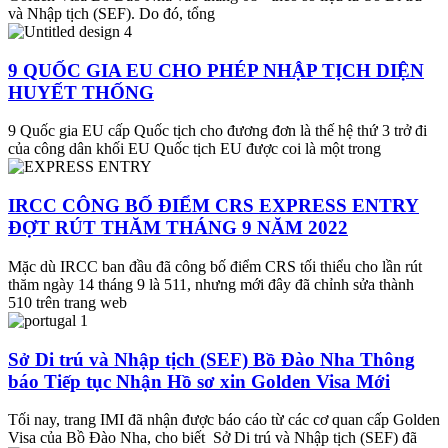
và Nhập tịch (SEF). Do đó, tổng
9 QUỐC GIA EU CHO PHÉP NHẬP TỊCH DIỆN
HUYẾT THỐNG
9 Quốc gia EU cấp Quốc tịch cho đương đơn là thế hệ thứ 3 trở đi
của công dân khối EU Quốc tịch EU được coi là một trong
IRCC CÔNG BỐ ĐIỂM CRS EXPRESS ENTRY
ĐỢT RÚT THĂM THÁNG 9 NĂM 2022
Mặc dù IRCC ban đầu đã công bố điểm CRS tối thiểu cho lần rút
thăm ngày 14 tháng 9 là 511, nhưng mới đây đã chỉnh sửa thành
510 trên trang web
Sở Di trú và Nhập tịch (SEF) Bồ Đào Nha Thông
báo Tiếp tục Nhận Hồ sơ xin Golden Visa Mới
Tối nay, trang IMI đã nhận được báo cáo từ các cơ quan cấp Golden
Visa của Bồ Đào Nha, cho biết Sở Di trú và Nhập tịch (SEF) đã