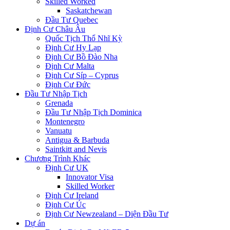
Skilled Worked
Saskatchewan
Đầu Tư Quebec
Định Cư Châu Âu
Quốc Tịch Thổ Nhĩ Kỳ
Định Cư Hy Lạp
Định Cư Bồ Đào Nha
Định Cư Malta
Định Cư Síp – Cyprus
Định Cư Đức
Đầu Tư Nhập Tịch
Grenada
Đầu Tư Nhập Tịch Dominica
Montenegro
Vanuatu
Antigua & Barbuda
Saintkitt and Nevis
Chương Trình Khác
Định Cư UK
Innovator Visa
Skilled Worker
Định Cư Ireland
Định Cư Úc
Định Cư Newzealand – Diện Đầu Tư
Dự án