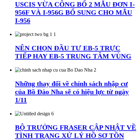
USCIS VỪA CÔNG BỐ 2 MẪU ĐƠN I-
956F VÀ I-956G BỔ SUNG CHO MẪU
I-956
NÊN CHỌN ĐẦU TƯ EB-5 TRỰC
TIẾP HAY EB-5 TRUNG TÂM VÙNG
Những thay đổi về chính sách nhập cư
của Bồ Đào Nha sẽ có hiệu lực từ ngày
1/11
BỘ TRƯỞNG FRASER CẬP NHẬT VỀ
TÌNH TRẠNG XỬ LÝ HỒ SƠ TỒN