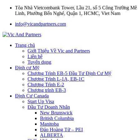
Tòa Nhà Vietcombank Tower, Lầu 21, số 5 Công Trường Mê
Linh, Phường Bến Nghé, Quận 1, HCMC, Viet Nam
info@vicandpartners.com
Trang chủ
Giới Thiệu Về Vic and Partners
Liên hệ
Tuyển dụng
Định cư Mỹ
Chương Trình EB-5 Đầu Tư Định Cư Mỹ
Chương Trình L-1A, EB-1C
Chương Trình E-2
Chương trình EB-3
Định Cư Canada
Start Up Visa
Đầu Tư Doanh Nhân
New Brunswick
British Columbia
Manitoba
Đảo Hoàng Tử – PEI
ALBERTA