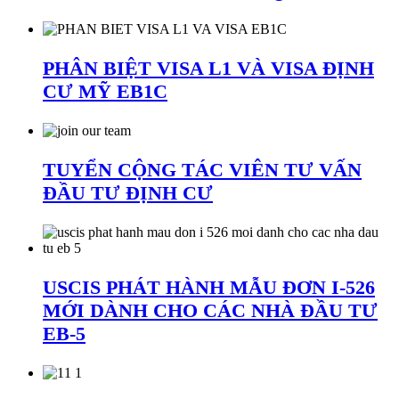
PHÂN BIỆT VISA L1 VÀ VISA ĐỊNH
CƯ MỸ EB1C
TUYỂN CỘNG TÁC VIÊN TƯ VẤN
ĐẦU TƯ ĐỊNH CƯ
USCIS PHÁT HÀNH MẪU ĐƠN I-526
MỚI DÀNH CHO CÁC NHÀ ĐẦU TƯ
EB-5